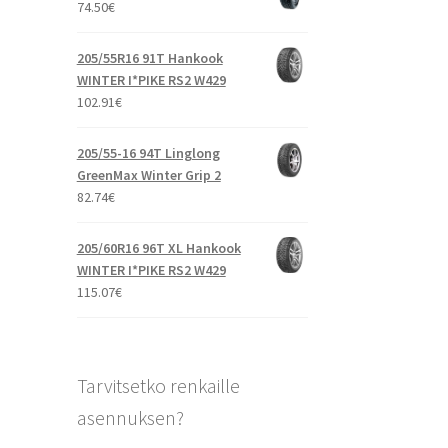
74.50
€
205/55R16 91T Hankook
WINTER I*PIKE RS2 W429
102.91
€
205/55-16 94T Linglong
GreenMax Winter Grip 2
82.74
€
205/60R16 96T XL Hankook
WINTER I*PIKE RS2 W429
115.07
€
Tarvitsetko renkaille
asennuksen?