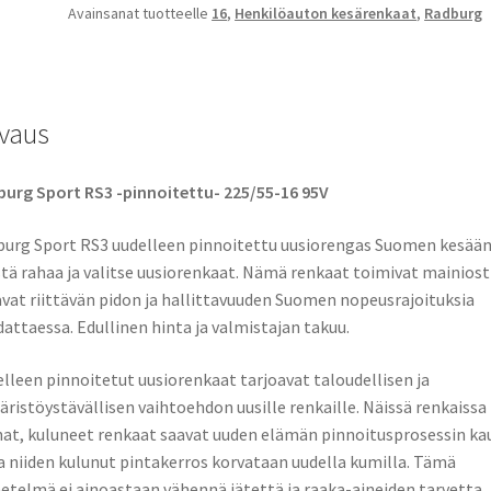
Avainsanat tuotteelle
16
,
Henkilöauton kesärenkaat
,
Radburg
vaus
urg Sport RS3 -pinnoitettu- 225/55-16 95V
urg Sport RS3 uudelleen pinnoitettu uusiorengas Suomen kesään
tä rahaa ja valitse uusiorenkaat. Nämä renkaat toimivat mainiosti
vat riittävän pidon ja hallittavuuden Suomen nopeusrajoituksia
attaessa. Edullinen hinta ja valmistajan takuu.
lleen pinnoitetut uusiorenkaat tarjoavat taloudellisen ja
ristöystävällisen vaihtoehdon uusille renkaille. Näissä renkaissa
at, kuluneet renkaat saavat uuden elämän pinnoitusprosessin ka
a niiden kulunut pintakerros korvataan uudella kumilla. Tämä
telmä ei ainoastaan vähennä jätettä ja raaka-aineiden tarvetta,