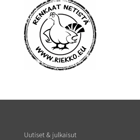
Uutiset & julkaisut