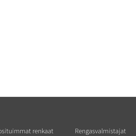
osituimmat renkaat
Rengasvalmistajat