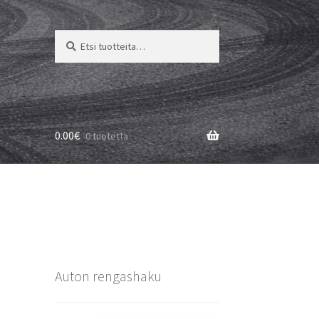
Etsi:
Haku
0.00
€
0 tuotetta
Auton rengashaku