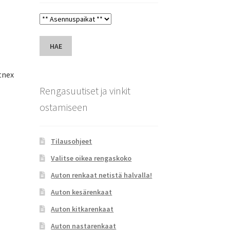
HAE
tnex
Rengasuutiset ja vinkit
ostamiseen
Tilausohjeet
Valitse oikea rengaskoko
Auton renkaat netistä halvalla!
Auton kesärenkaat
Auton kitkarenkaat
Auton nastarenkaat