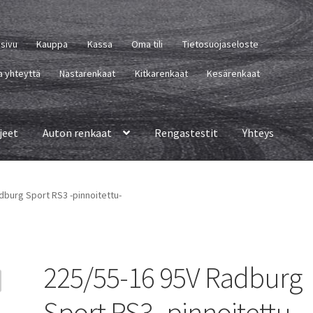
usivu
Kauppa
Kassa
Oma tili
Tietosuojaseloste
a yhteyttä
Nastarenkaat
Kitkarenkaat
Kesärenkaat
jeet
Auton renkaat
Rengastestit
Yhteys
dburg Sport RS3 -pinnoitettu-
225/55-16 95V Radburg
Sport RS3 -pinnoitettu-