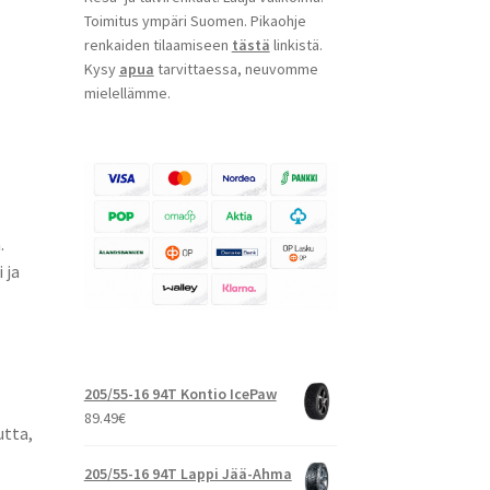
Toimitus ympäri Suomen. Pikaohje
renkaiden tilaamiseen
tästä
linkistä.
Kysy
apua
tarvittaessa, neuvomme
mielellämme.
.
 ja
205/55-16 94T Kontio IcePaw
89.49
€
utta,
205/55-16 94T Lappi Jää-Ahma