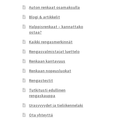
Auton renkaat osamaksulla
Blogi & artikkelit
Halppisrenkaat – kannattako
ostaa?
Kaikki rengasmerkinnät
Rengasvalmistajat luettelo
Renkaan kantavuus
Renkaan nopeusluokat
Rengastestit
Tutkitusti edullinen
rengaskauppa
Urasyvyydet ja tieliikennelaki
Ota yhteyttä