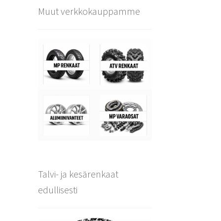
Muut verkkokauppamme
Talvi- ja kesärenkaat
edullisesti