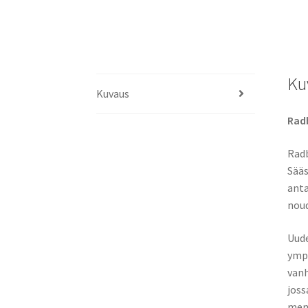
Ku
Kuvaus
Radb
Radb
Sääs
anta
noud
Uude
ympä
vanh
joss
mene