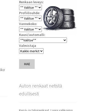
Renkaan leveys:
Profiilisuhde:
Vannekoko:
Kausi/automalli:
Valmistaja
HAE
ika
Auton renkaat netistä
edullisesti
Kesä- ja talvirenkaat. Laaja valikoima.