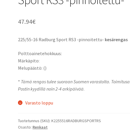
47.94
€
225/55-16 Radburg Sport RS3 -pinnoitettu-
kesärengas
Polttoainetehokkuus:
Märkäpito:
Melupäästö: ()
*
Tämä rengas tulee suoraan Suomen varastolta. Toimitusa
Postin kyydillä noin 2-4 arkipäivää
.
Varasto loppu
Tuotetunnus (SKU):
K2255516RADBURGSPORTRS
Osasto:
Renkaat