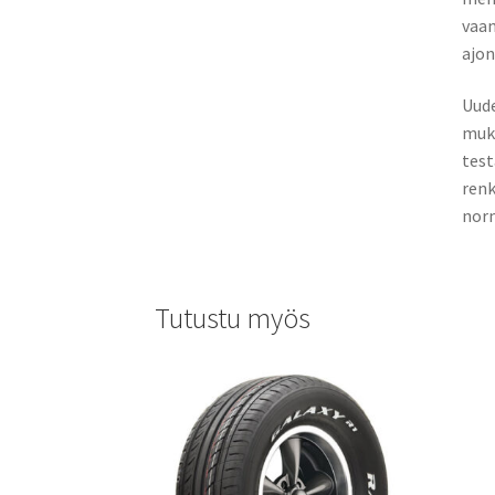
vaan
ajon
Uude
muka
test
renk
norm
Tutustu myös