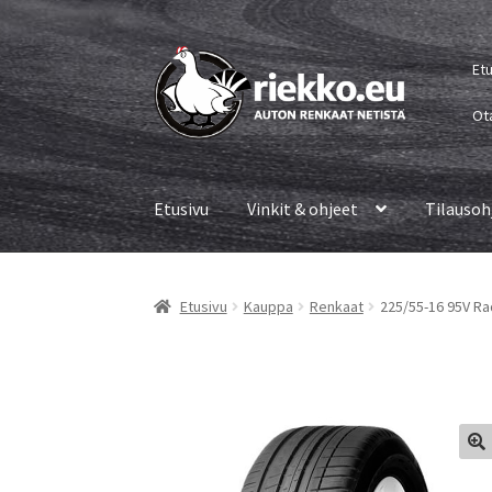
Siirry
Siirry
Et
navigointiin
sisältöön
Ot
Etusivu
Vinkit & ohjeet
Tilausoh
Etusivu
Kauppa
Renkaat
225/55-16 95V Ra