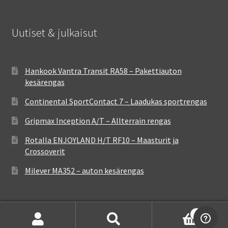
Uutiset & julkaisut
Hankook Vantra Transit RA58 – Pakettiauton
kesärengas
Continental SportContact 7 – Laadukas sportrengas
Gripmax Inception A/T – Allterrain rengas
Rotalla ENJOYLAND H/T RF10 – Maasturit ja
Crossoverit
Milever MA352 – auton kesärengas
0
Etsi:
Haku