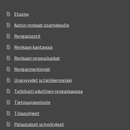
Etusivu
Auton renkaat osamaksulla
Rengastestit
Renkaan kantavuus
Renkaan nopeusluokat
Rengasmerkinnät
Urasyvyydet ja tieliikennelaki
Tutkitusti edullinen rengaskauppa
Tietosuojaseloste
Tilausohjeet
Palautukset ja hyvitykset