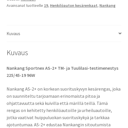
Avainsanat tuotteelle
19
,
Henkilöauton kesärenkaat
,
Nankang
Kuvaus
Kuvaus
Nankang Sportnex AS-2+ TM- ja Tuulilasi-testimenestys
225/45-19 96W
Nankang AS-2+ on korkean suorituskyvyn kesärengas, joka
on suunniteltu tarjoamaan erinomaista pitoa ja
ohjattavuutta sekä kuivilla että märillä teillä. Tämä
rengas on kehitetty henkilöautoille ja urheiluautoille,
jotka vaativat huippuluokan suorituskykyä ja tarkkaa
ajotuntumaa. AS-2+ edustaa Nankangin sitoutumista