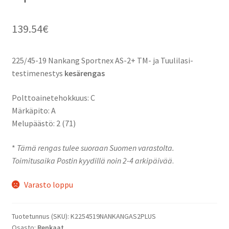
139.54
€
225/45-19 Nankang Sportnex AS-2+ TM- ja Tuulilasi-
testimenestys
kesärengas
Polttoainetehokkuus: C
Märkäpito: A
Melupäästö: 2 (71)
*
Tämä rengas tulee suoraan Suomen varastolta.
Toimitusaika Postin kyydillä noin 2-4 arkipäivää
.
Varasto loppu
Tuotetunnus (SKU):
K2254519NANKANGAS2PLUS
Osasto:
Renkaat