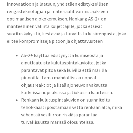
innovaatioon ja laatuun, yhdistäen edistyksellisen
rengasteknologian ja materiaalit varmistaakseen
optimaalisen ajokokemuksen. Nankang AS-2+ on
ihanteellinen valinta kuljettajille, jotka etsivät
suorituskykyistä, kestävää ja turvallista kesärengasta, joka
ei tee kompromisseja pitoon ja ohjattavuuteen.
AS-2+ käyttää edistynyttä kumiseosta ja
ainutlaatuista kulutuspintakuvioita, jotka
parantavat pitoa sekä kuivilla että märillä
pinnoilla. Tämä mahdollistaa nopeat
ohjausreaktiot ja lisää ajoneuvon vakautta
korkeissa nopeuksissa ja tiukoissa kaarteissa.
Renkaan kulutuspintakuvion on suunniteltu
tehokkaasti poistamaan vettä renkaan alta, mikä
vähentää vesiliirron riskiä ja parantaa
turvallisuutta märissä olosuhteissa.