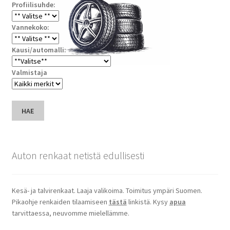
Profiilisuhde:
Vannekoko:
Kausi/automalli:
Valmistaja
HAE
Auton renkaat netistä edullisesti
Kesä- ja talvirenkaat. Laaja valikoima. Toimitus ympäri Suomen.
Pikaohje renkaiden tilaamiseen
tästä
linkistä. Kysy
apua
tarvittaessa, neuvomme mielellämme.