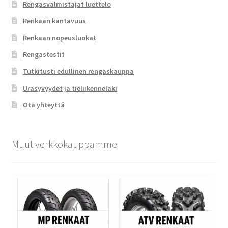
Rengasvalmistajat luettelo
Renkaan kantavuus
Renkaan nopeusluokat
Rengastestit
Tutkitusti edullinen rengaskauppa
Urasyvyydet ja tieliikennelaki
Ota yhteyttä
Muut verkkokauppamme