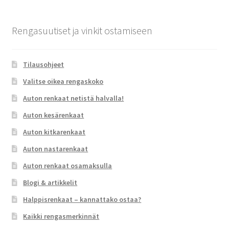
Rengasuutiset ja vinkit ostamiseen
Tilausohjeet
Valitse oikea rengaskoko
Auton renkaat netistä halvalla!
Auton kesärenkaat
Auton kitkarenkaat
Auton nastarenkaat
Auton renkaat osamaksulla
Blogi & artikkelit
Halppisrenkaat – kannattako ostaa?
Kaikki rengasmerkinnät