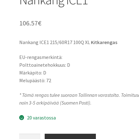
106.57
€
Nankang ICE1 215/60R17 100Q XL
Kitkarengas
EU-rengasmerkintä:
Polttoainetehokkuus: D
Märkäpito: D
Melupäästö: 72
* Tämä rengas tulee suoraan Tallinnan varastolta. Toimitu
noin 3-5 arkipäivää (Suomen Posti).
20 varastossa
215/60R17