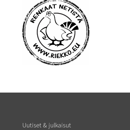
Uutiset & julkaisut