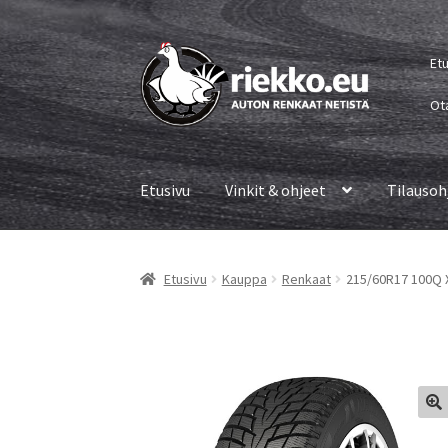
Siirry
Siirry
Et
navigointiin
sisältöön
Ot
Etusivu
Vinkit & ohjeet
Tilausoh
Etusivu
Kauppa
Renkaat
215/60R17 100Q 