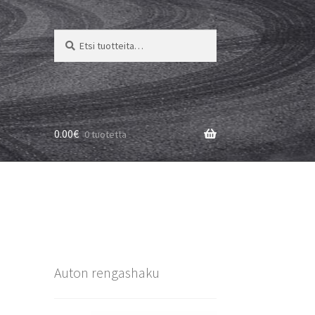
Etsi:
Haku
0.00
€
0 tuotetta
Auton rengashaku