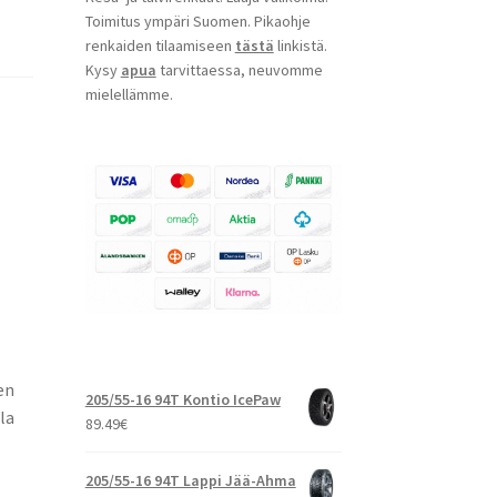
Toimitus ympäri Suomen. Pikaohje
renkaiden tilaamiseen
tästä
linkistä.
Kysy
apua
tarvittaessa, neuvomme
mielellämme.
en
205/55-16 94T Kontio IcePaw
la
89.49
€
205/55-16 94T Lappi Jää-Ahma