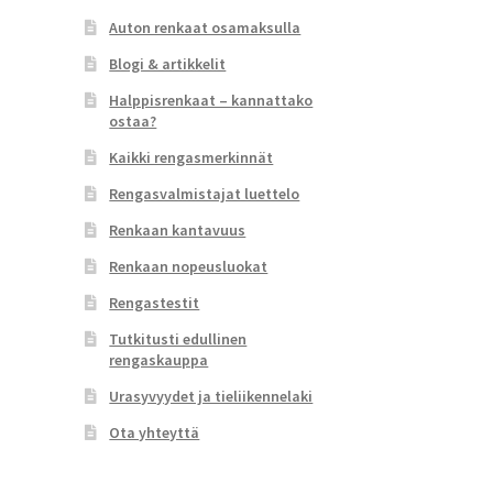
Auton renkaat osamaksulla
Blogi & artikkelit
Halppisrenkaat – kannattako
ostaa?
Kaikki rengasmerkinnät
Rengasvalmistajat luettelo
Renkaan kantavuus
Renkaan nopeusluokat
Rengastestit
Tutkitusti edullinen
rengaskauppa
Urasyvyydet ja tieliikennelaki
Ota yhteyttä