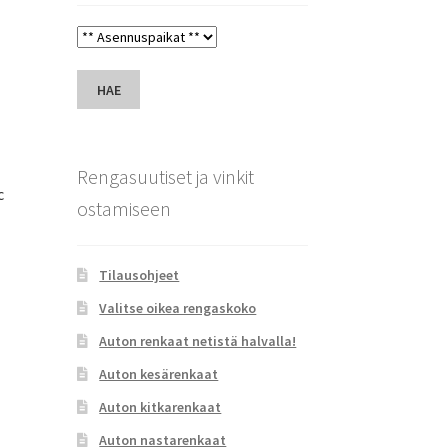
HAE
Rengasuutiset ja vinkit
c
ostamiseen
Tilausohjeet
Valitse oikea rengaskoko
Auton renkaat netistä halvalla!
Auton kesärenkaat
Auton kitkarenkaat
Auton nastarenkaat