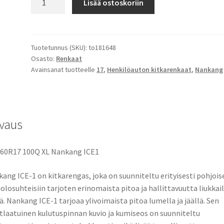
Lisää ostoskoriin
100Q
XL
Nankang
ICE1
Tuotetunnus (SKU):
to181648
Osasto:
Renkaat
määrä
Avainsanat tuotteelle
17
,
Henkilöauton kitkarenkaat
,
Nankang
vaus
60R17 100Q XL Nankang ICE1
ang ICE-1 on kitkarengas, joka on suunniteltu erityisesti pohjois
iolosuhteisiin tarjoten erinomaista pitoa ja hallittavuutta liukkail
lä. Nankang ICE-1 tarjoaa ylivoimaista pitoa lumella ja jäällä. Sen
tlaatuinen kulutuspinnan kuvio ja kumiseos on suunniteltu