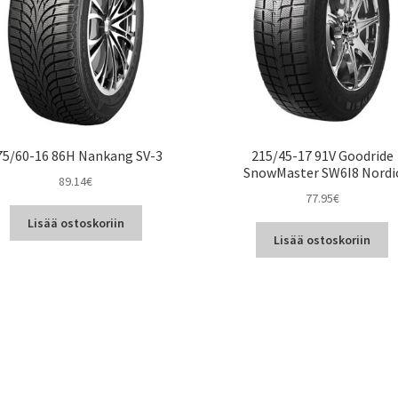
75/60-16 86H Nankang SV-3
215/45-17 91V Goodride
SnowMaster SW6I8 Nordi
89.14
€
77.95
€
Lisää ostoskoriin
Lisää ostoskoriin