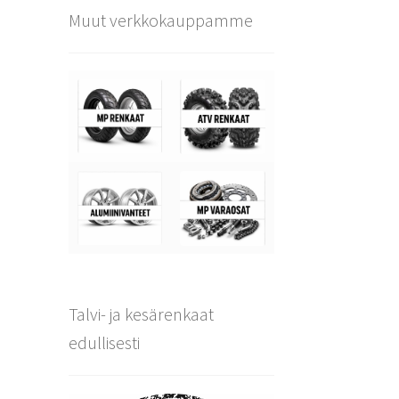
Muut verkkokauppamme
Talvi- ja kesärenkaat
edullisesti