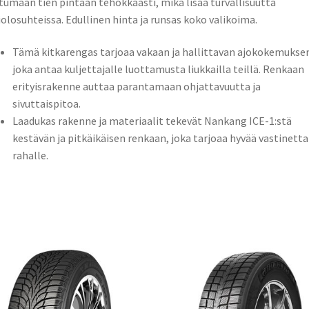
tumaan tien pintaan tehokkaasti, mikä lisää turvallisuutta
iolosuhteissa. Edullinen hinta ja runsas koko valikoima.
Tämä kitkarengas tarjoaa vakaan ja hallittavan ajokokemukse
joka antaa kuljettajalle luottamusta liukkailla teillä. Renkaan
erityisrakenne auttaa parantamaan ohjattavuutta ja
sivuttaispitoa.
Laadukas rakenne ja materiaalit tekevät Nankang ICE-1:stä
kestävän ja pitkäikäisen renkaan, joka tarjoaa hyvää vastinetta
rahalle.