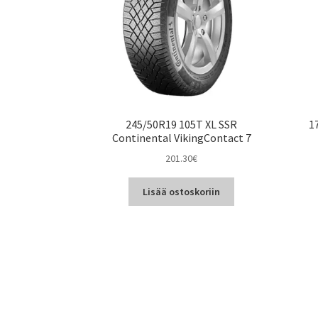
245/50R19 105T XL SSR
1
Continental VikingContact 7
201.30
€
Lisää ostoskoriin