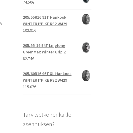
74.50
€
205/55R16 91T Hankook
n,
WINTER I*PIKE RS2 W429
102.91
€
205/55-16 94T Linglong
GreenMax Winter Grip 2
82.74
€
205/60R16 96T XL Hankook
WINTER I*PIKE RS2 W429
115.07
€
Tarvitsetko renkaille
asennuksen?