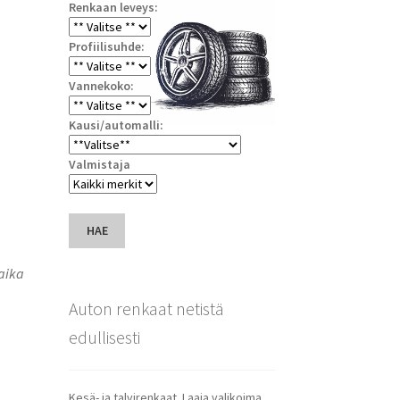
Renkaan leveys:
Profiilisuhde:
Vannekoko:
Kausi/automalli:
Valmistaja
HAE
saika
Auton renkaat netistä
edullisesti
Kesä- ja talvirenkaat. Laaja valikoima.