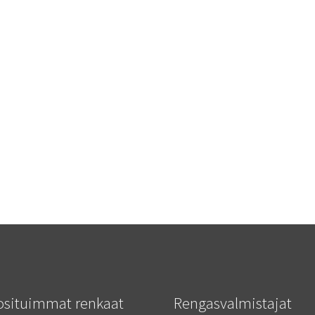
osituimmat renkaat
Rengasvalmistajat