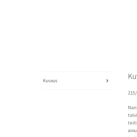
Ku
Kuvaus
215/
Nank
talv
teil
ainu