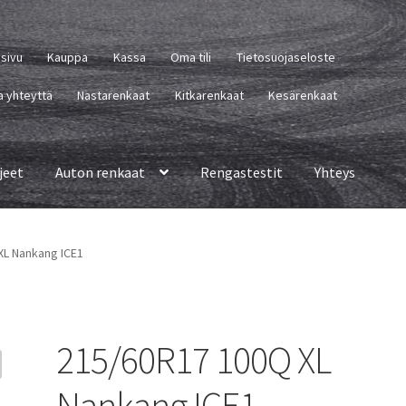
usivu
Kauppa
Kassa
Oma tili
Tietosuojaseloste
a yhteyttä
Nastarenkaat
Kitkarenkaat
Kesärenkaat
jeet
Auton renkaat
Rengastestit
Yhteys
XL Nankang ICE1
215/60R17 100Q XL
Nankang ICE1