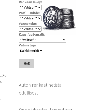
Renkaan leveys:
Profiilisuhde:
Vannekoko:
Kausi/automalli:
Valmistaja
HAE
saika
ä.
Auton renkaat netistä
edullisesti
n
Kesä- ja talvirenkaat. Laaja valikoima.