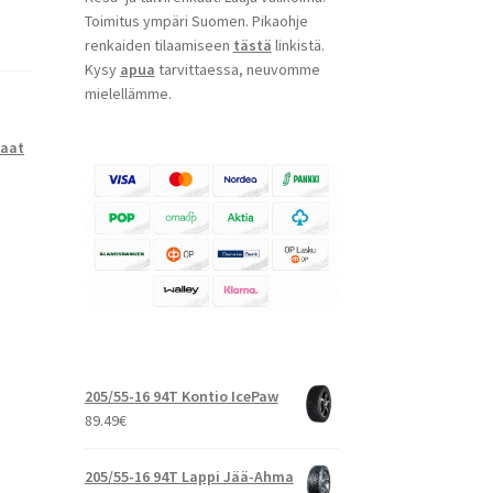
Toimitus ympäri Suomen. Pikaohje
renkaiden tilaamiseen
tästä
linkistä.
Kysy
apua
tarvittaessa, neuvomme
mielellämme.
kaat
205/55-16 94T Kontio IcePaw
89.49
€
205/55-16 94T Lappi Jää-Ahma