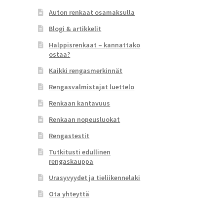
Auton renkaat osamaksulla
Blogi & artikkelit
Halppisrenkaat – kannattako
ostaa?
Kaikki rengasmerkinnät
Rengasvalmistajat luettelo
Renkaan kantavuus
Renkaan nopeusluokat
Rengastestit
Tutkitusti edullinen
rengaskauppa
Urasyvyydet ja tieliikennelaki
Ota yhteyttä