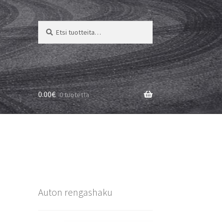
Etsi:
Haku
0.00
€
0 tuotetta
Auton rengashaku
3