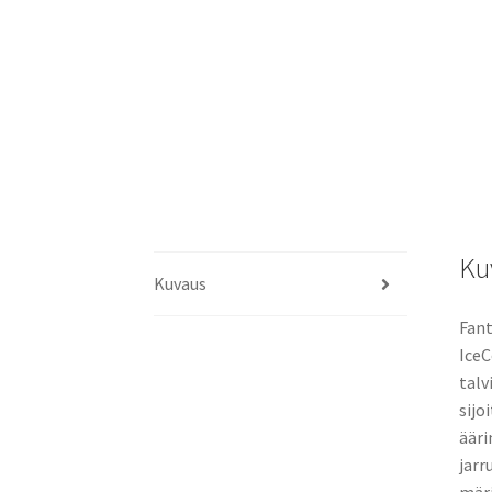
Ku
Kuvaus
Fant
IceC
talv
sijo
ääri
jarr