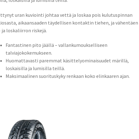
lä, loskaisilla ja lumisilla teillä.
ttynyt uran kuviointi johtaa vettä ja loskaa pois kulutuspinnan
iosasta, aikaansaaden täydellisen kontaktin tiehen, ja vähentäen
 ja loskaliirron riskejä.
Fantastinen pito jäällä – vallankumoukselliseen
talviajokokemukseen.
Huomattavasti paremmat käsittelyominaisuudet märillä,
loskaisilla ja lumisilla teillä.
Maksimaalinen suorituskyky renkaan koko elinkaaren ajan.