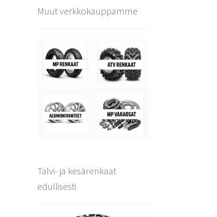
Muut verkkokauppamme
Talvi- ja kesärenkaat
edullisesti