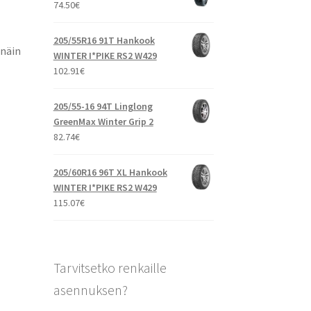
74.50
€
205/55R16 91T Hankook
 näin
WINTER I*PIKE RS2 W429
102.91
€
205/55-16 94T Linglong
GreenMax Winter Grip 2
82.74
€
205/60R16 96T XL Hankook
WINTER I*PIKE RS2 W429
115.07
€
Tarvitsetko renkaille
asennuksen?