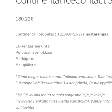
180.22
€
Continental IceContact 3 215/60R16 99T
nastarengas
EU-rengasmerkintä:
Polttoainetehokkuus:
Märkäpito:
Melupäästö:
* Tämä rengas tulee suoraan Tallinnan varastolta. Toimitu
3-8 arkipäivää (keskimäärin 3-4 arkipäivää) Postin kyydill
* Meillä voi olla useita samoja rengasmalleja ja kokoja
myynnissä (renkaita tulee useilta varastoilta). Valitse halvi
vaihtoehto!