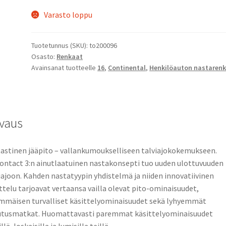
Varasto loppu
Tuotetunnus (SKU):
to200096
Osasto:
Renkaat
Avainsanat tuotteelle
16
,
Continental
,
Henkilöauton nastaren
vaus
astinen jääpito – vallankumoukselliseen talviajokokemukseen.
ontact 3:n ainutlaatuinen nastakonsepti tuo uuden ulottuvuuden
iajoon. Kahden nastatyypin yhdistelmä ja niiden innovatiivinen
ittelu tarjoavat vertaansa vailla olevat pito-ominaisuudet,
mmäisen turvalliset käsittelyominaisuudet sekä lyhyemmät
utusmatkat. Huomattavasti paremmat käsittelyominaisuudet