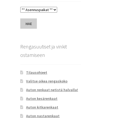
HAE
Rengasuutiset ja vinkit
ostamiseen
Tilausohjeet
Valitse oikea rengaskoko
Auton renkaat netistä halvalla!
Auton kesärenkaat
Auton kitkarenkaat
Auton nastarenkaat