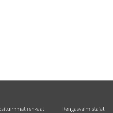
osituimmat renkaat
Rengasvalmistajat