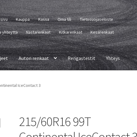
usivu
Kauppa
Kassa
Oma tili
Tietosuojaseloste
a yhteyttä
Nastarenkaat
Kitkarenkaat
Kesärenkaat
jeet
Auton renkaat
Rengastestit
Yhteys
ntinental IceContact 3
215/60R16 99T
Continental IceContact 