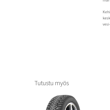
märil
Kehi
kesk
vesi-
Tutustu myös