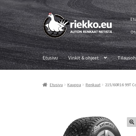
Siirry
Siirry
Et
navigointiin
sisältöön
Ot
Etusivu
Vinkit & ohjeet
Tilausoh
Etusivu
Kauppa
Renkaat
215/60R16 99T Co