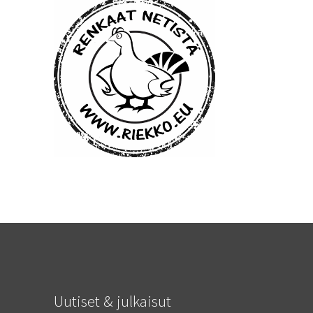
Uutiset & julkaisut