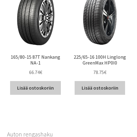
165/80-15 87T Nankang
225/65-16 100H Linglong
NA-1
GreenMax HP0I0
66.74
€
78.75
€
Lisää ostoskoriin
Lisää ostoskoriin
Auton rengashaku