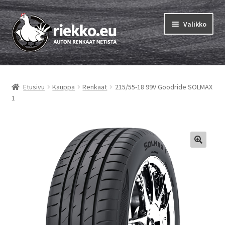
Siirry
Siirry
Valikko
navigointiin
sisältöön
Etusivu
Etusivu
Kauppa
Renkaat
215/55-18 99V Goodride SOLMAX
Laajen
Vinkit & ohjeet
1
alemm
tason
Tilausohjeet
valikko
Laajen
Auton renkaat
alemm
tason
Rengastestit
valikko
Yhteys