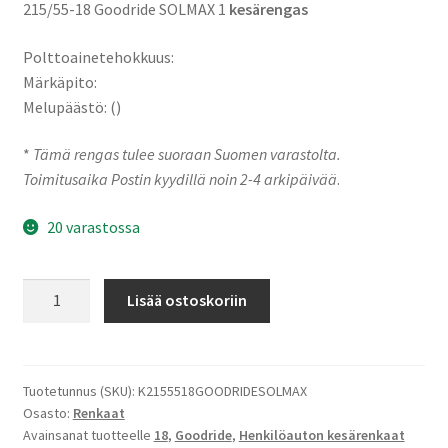
215/55-18 Goodride SOLMAX 1
kesärengas
Polttoainetehokkuus:
Märkäpito:
Melupäästö: ()
*
Tämä rengas tulee suoraan Suomen varastolta.
Toimitusaika Postin kyydillä noin 2-4 arkipäivää
.
20 varastossa
215/55-
Lisää ostoskoriin
18
99V
Goodride
SOLMAX
Tuotetunnus (SKU):
K2155518GOODRIDESOLMAX
Osasto:
Renkaat
1
Avainsanat tuotteelle
18
,
Goodride
,
Henkilöauton kesärenkaat
määrä