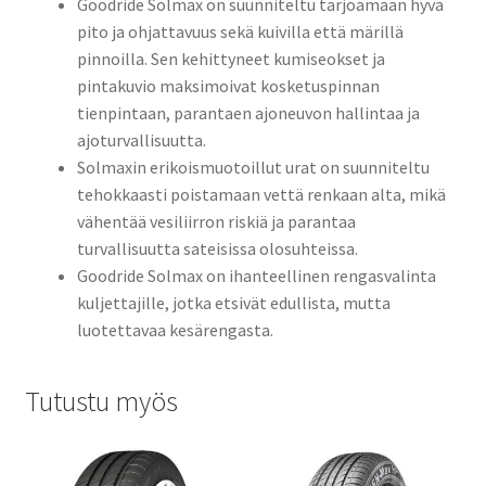
Goodride Solmax on suunniteltu tarjoamaan hyvä
pito ja ohjattavuus sekä kuivilla että märillä
pinnoilla. Sen kehittyneet kumiseokset ja
pintakuvio maksimoivat kosketuspinnan
tienpintaan, parantaen ajoneuvon hallintaa ja
ajoturvallisuutta.
Solmaxin erikoismuotoillut urat on suunniteltu
tehokkaasti poistamaan vettä renkaan alta, mikä
vähentää vesiliirron riskiä ja parantaa
turvallisuutta sateisissa olosuhteissa.
Goodride Solmax on ihanteellinen rengasvalinta
kuljettajille, jotka etsivät edullista, mutta
luotettavaa kesärengasta.
Tutustu myös