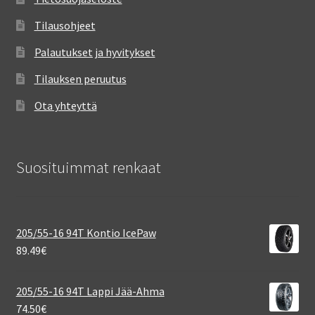
Tilausohjeet
Palautukset ja hyvitykset
Tilauksen peruutus
Ota yhteyttä
Suosituimmat renkaat
205/55-16 94T Kontio IcePaw
89.49
€
205/55-16 94T Lappi Jää-Ahma
74.50
€