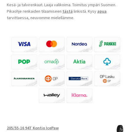
Kesä- ja talvirenkaat. Laaja valikoima. Toimitus ympäri Suomen.
Pikaohje renkaiden tilaamiseen
tästä
linkistä. Kysy
apua
tarvittaessa, neuvomme mielellämme.
205/55-16 94T Kontio IcePaw