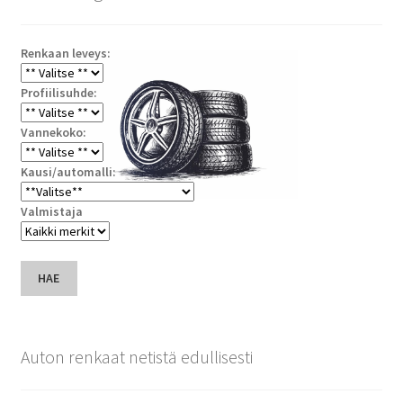
Renkaan leveys:
Profiilisuhde:
Vannekoko:
Kausi/automalli:
Valmistaja
HAE
Auton renkaat netistä edullisesti