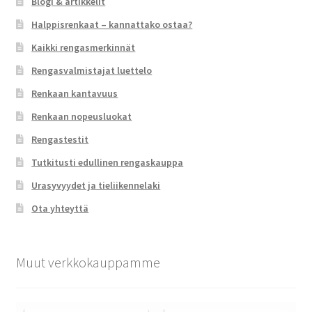
Blogi & artikkelit
Halppisrenkaat – kannattako ostaa?
Kaikki rengasmerkinnät
Rengasvalmistajat luettelo
Renkaan kantavuus
Renkaan nopeusluokat
Rengastestit
Tutkitusti edullinen rengaskauppa
Urasyvyydet ja tieliikennelaki
Ota yhteyttä
Muut verkkokauppamme