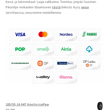
Kesä- ja talvirenkaat. Laaja valikoima. Toimitus ympäri Suomen.
Pikaohje renkaiden tilaamiseen
tästä
linkistä. Kysy
apua
tarvittaessa, neuvomme mielellämme.
205/55-16 94T Kontio IcePaw
89.49
€