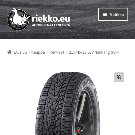
Siirry
Siirry
Valikko
navigointiin
sisältöön
Etusivu
Etusivu
Kauppa
Renkaat
215/45-18 93V Nankang SV-4
Laajen
Vinkit & ohjeet
alemm
tason
Tilausohjeet
valikko
Laajen
Auton renkaat
alemm
tason
Rengastestit
valikko
Yhteys