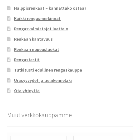
Halppisrenkaat – kannattako ostaa?
Kaikki rengasmerkinnät
Rengasvalmistajat luettelo
Renkaan kantavuus
Renkaan nopeusluokat
Rengastestit
Tutkitusti edullinen rengaskauppa
Urasyvyydet ja tieliikennelaki
Ota yhteyttä
Muut verkkokauppamme