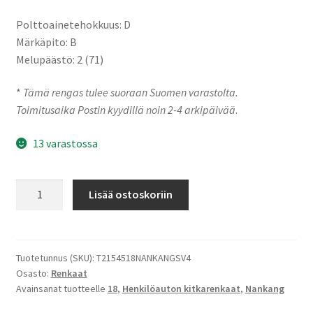
Polttoainetehokkuus: D
Märkäpito: B
Melupäästö: 2 (71)
*
Tämä rengas tulee suoraan Suomen varastolta.
Toimitusaika Postin kyydillä noin 2-4 arkipäivää
.
13 varastossa
215/45-
Lisää ostoskoriin
18
93V
Nankang
SV-
Tuotetunnus (SKU):
T2154518NANKANGSV4
Osasto:
Renkaat
4
Avainsanat tuotteelle
18
,
Henkilöauton kitkarenkaat
,
Nankang
määrä