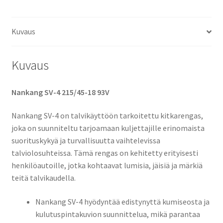
Kuvaus
Kuvaus
Nankang SV-4 215/45-18 93V
Nankang SV-4 on talvikäyttöön tarkoitettu kitkarengas,
joka on suunniteltu tarjoamaan kuljettajille erinomaista
suorituskykyä ja turvallisuutta vaihtelevissa
talviolosuhteissa. Tämä rengas on kehitetty erityisesti
henkilöautoille, jotka kohtaavat lumisia, jäisiä ja märkiä
teitä talvikaudella.
Nankang SV-4 hyödyntää edistynyttä kumiseosta ja
kulutuspintakuvion suunnittelua, mikä parantaa