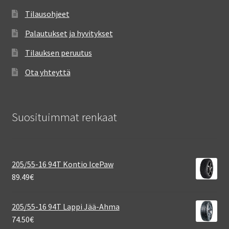
Tilausohjeet
Palautukset ja hyvitykset
Tilauksen peruutus
Ota yhteyttä
Suosituimmat renkaat
205/55-16 94T Kontio IcePaw
89.49
€
205/55-16 94T Lappi Jää-Ahma
74.50
€