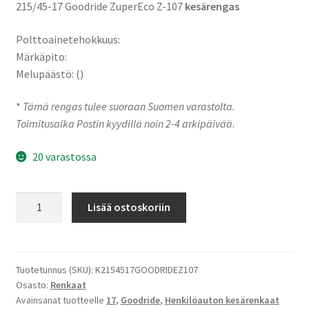
215/45-17 Goodride ZuperEco Z-107
kesärengas
Polttoainetehokkuus:
Märkäpito:
Melupäästö: ()
*
Tämä rengas tulee suoraan Suomen varastolta.
Toimitusaika Postin kyydillä noin 2-4 arkipäivää
.
20 varastossa
215/45-
Lisää ostoskoriin
17
91W
Goodride
ZuperEco
Tuotetunnus (SKU):
K2154517GOODRIDEZ107
Osasto:
Renkaat
Z-
Avainsanat tuotteelle
17
,
Goodride
,
Henkilöauton kesärenkaat
107