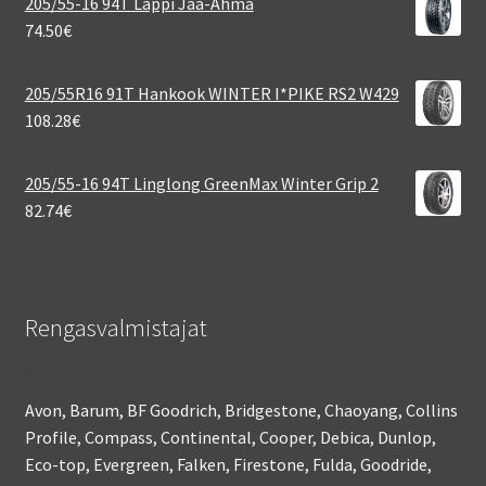
205/55-16 94T Lappi Jää-Ahma
74.50
€
205/55R16 91T Hankook WINTER I*PIKE RS2 W429
108.28
€
205/55-16 94T Linglong GreenMax Winter Grip 2
82.74
€
Rengasvalmistajat
Avon, Barum, BF Goodrich, Bridgestone, Chaoyang, Collins
Profile, Compass, Continental, Cooper, Debica, Dunlop,
Eco-top, Evergreen, Falken, Firestone, Fulda, Goodride,