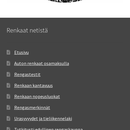
Renkaat netistä
Etusivu
Auton renkaat osamaksulla
Rengastestit
Renkaan kantavuus
Renkaan nopeusluokat
Rengasmerkinnät
Urasyvyydet ja tieliikennelaki
Tutkitusti edullinen rengaskauppa