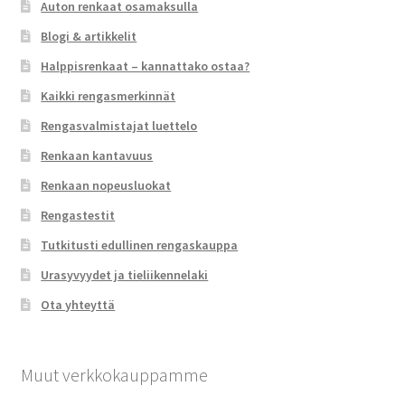
Auton renkaat osamaksulla
Blogi & artikkelit
Halppisrenkaat – kannattako ostaa?
Kaikki rengasmerkinnät
Rengasvalmistajat luettelo
Renkaan kantavuus
Renkaan nopeusluokat
Rengastestit
Tutkitusti edullinen rengaskauppa
Urasyvyydet ja tieliikennelaki
Ota yhteyttä
Muut verkkokauppamme