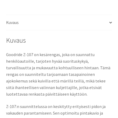
määrä
Kuvaus
Kuvaus
Goodride Z-107 on kesärengas, joka on suunnattu
henkilöautoille, tarjoten hyvää suorituskykyä,
turvallisuutta ja mukavuutta kohtuulliseen hintaan. Tämä
rengas on suunniteltu tarjoamaan tasapainoinen
ajokokemus sekä kuivilla että märillä teillä, mikä tekee
siitä ihanteellisen valinnan kuljettajille, jotka etsivät
luotettavaa renkasta päivittäiseen käyttöön.
Z-107:n suunnittelussa on keskitytty erityisesti pidon ja
vakauden parantamiseen. Sen optimoitu pintakuvio ja