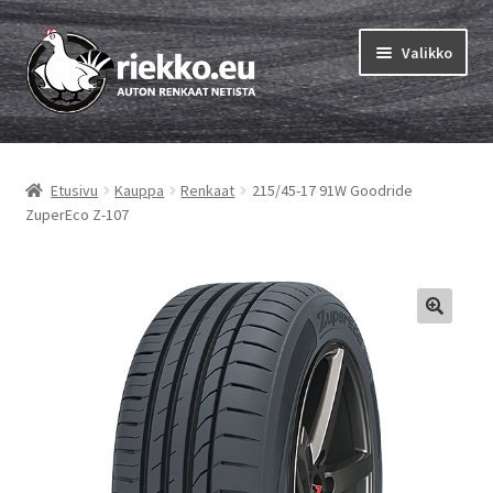
Siirry
Siirry
Valikko
navigointiin
sisältöön
Etusivu
Etusivu
Kauppa
Renkaat
215/45-17 91W Goodride
Laajen
Vinkit & ohjeet
ZuperEco Z-107
alemm
tason
Tilausohjeet
valikko
Laajen
Auton renkaat
alemm
tason
Rengastestit
valikko
Yhteys