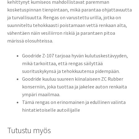
kehittynyt kumiseos mahdollistavat paremman
kosketuspinnan tienpintaan, mikä parantaa ohjattavuutta
ja turvallisuutta. Rengas on varustettu urilla, jotka on
suunniteltu tehokkaasti poistamaan vettä renkaan alta,
vähentäen näin vesiliirron riskiä ja parantaen pitoa
märissä olosuhteissa.
Goodride Z-107 tarjoaa hyvän kulutuskestävyyden,
mikä tarkoittaa, että rengas säilyttää
suorituskykynsä ja tehokkuutensa pidempään.
Goodride kuuluu suureen kiinalaiseen ZC Rubber
konserniin, joka tuottaa ja jakelee auton renkaita
ympäri maailmaa.
Tämä rengas on erinomainen ja edullinen valinta
hintatietoiselle autoilijalle
Tutustu myös