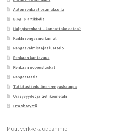
Auton renkaat osamaksulla
Blogi & artikkelit
Halppisrenkaat – kannattako ostaa?
Kaikki rengasmerkinnät
Rengasvalmistajat luettelo
Renkaan kantavuus
Renkaan nopeusluokat
Rengastestit
Tutkitusti edullinen rengaskauppa
Urasyvyydet ja tieliikennelaki
Ota yhteyttä
Muut verkkokauppamme