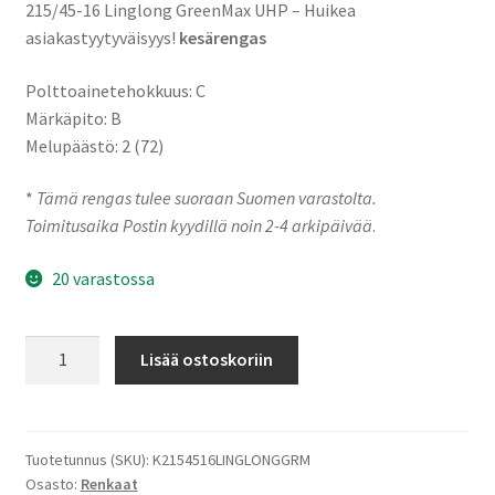
215/45-16 Linglong GreenMax UHP – Huikea
asiakastyytyväisyys!
kesärengas
Polttoainetehokkuus: C
Märkäpito: B
Melupäästö: 2 (72)
*
Tämä rengas tulee suoraan Suomen varastolta.
Toimitusaika Postin kyydillä noin 2-4 arkipäivää
.
20 varastossa
215/45-
Lisää ostoskoriin
16
90V
Linglong
GreenMax
Tuotetunnus (SKU):
K2154516LINGLONGGRM
Osasto:
Renkaat
UHP