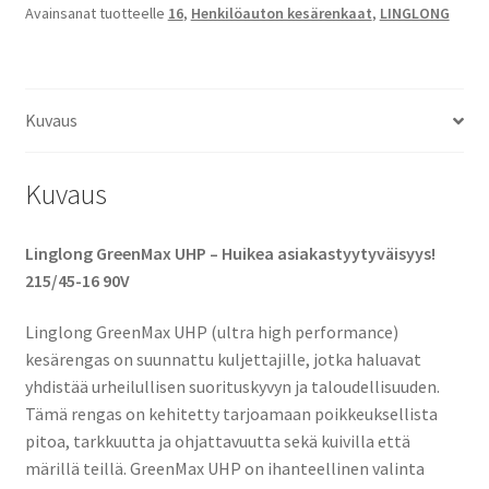
Avainsanat tuotteelle
16
,
Henkilöauton kesärenkaat
,
LINGLONG
määrä
Kuvaus
Kuvaus
Linglong GreenMax UHP – Huikea asiakastyytyväisyys!
215/45-16 90V
Linglong GreenMax UHP (ultra high performance)
kesärengas on suunnattu kuljettajille, jotka haluavat
yhdistää urheilullisen suorituskyvyn ja taloudellisuuden.
Tämä rengas on kehitetty tarjoamaan poikkeuksellista
pitoa, tarkkuutta ja ohjattavuutta sekä kuivilla että
märillä teillä. GreenMax UHP on ihanteellinen valinta