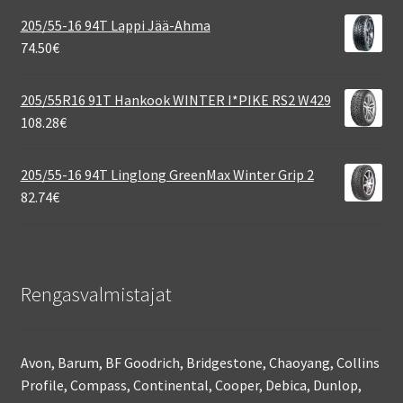
205/55-16 94T Lappi Jää-Ahma
74.50
€
205/55R16 91T Hankook WINTER I*PIKE RS2 W429
108.28
€
205/55-16 94T Linglong GreenMax Winter Grip 2
82.74
€
Rengasvalmistajat
Avon, Barum, BF Goodrich, Bridgestone, Chaoyang, Collins
Profile, Compass, Continental, Cooper, Debica, Dunlop,