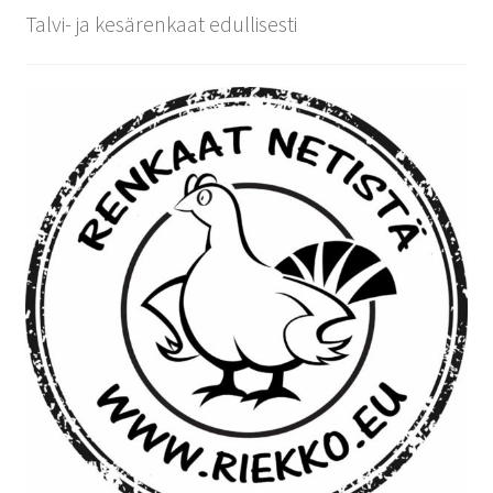
Talvi- ja kesärenkaat edullisesti