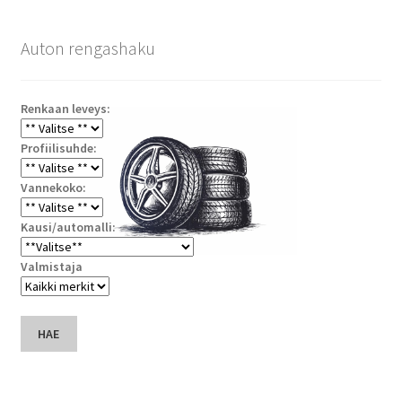
Auton rengashaku
Renkaan leveys:
Profiilisuhde:
Vannekoko:
Kausi/automalli:
Valmistaja
HAE