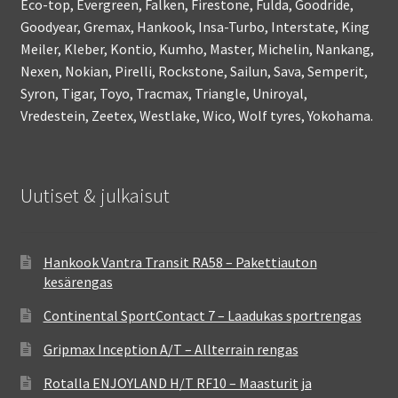
Eco-top, Evergreen, Falken, Firestone, Fulda, Goodride,
Goodyear, Gremax, Hankook, Insa-Turbo, Interstate, King
Meiler, Kleber, Kontio, Kumho, Master, Michelin, Nankang,
Nexen, Nokian, Pirelli, Rockstone, Sailun, Sava, Semperit,
Syron, Tigar, Toyo, Tracmax, Triangle, Uniroyal,
Vredestein, Zeetex, Westlake, Wico, Wolf tyres, Yokohama.
Uutiset & julkaisut
Hankook Vantra Transit RA58 – Pakettiauton
kesärengas
Continental SportContact 7 – Laadukas sportrengas
Gripmax Inception A/T – Allterrain rengas
Rotalla ENJOYLAND H/T RF10 – Maasturit ja