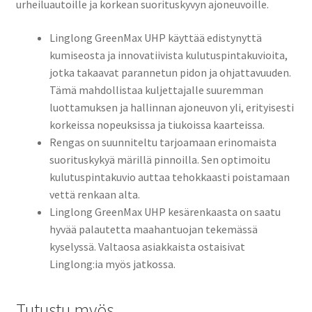
urheiluautoille ja korkean suorituskyvyn ajoneuvoille.
Linglong GreenMax UHP käyttää edistynyttä
kumiseosta ja innovatiivista kulutuspintakuvioita,
jotka takaavat parannetun pidon ja ohjattavuuden.
Tämä mahdollistaa kuljettajalle suuremman
luottamuksen ja hallinnan ajoneuvon yli, erityisesti
korkeissa nopeuksissa ja tiukoissa kaarteissa.
Rengas on suunniteltu tarjoamaan erinomaista
suorituskykyä märillä pinnoilla. Sen optimoitu
kulutuspintakuvio auttaa tehokkaasti poistamaan
vettä renkaan alta.
Linglong GreenMax UHP kesärenkaasta on saatu
hyvää palautetta maahantuojan tekemässä
kyselyssä. Valtaosa asiakkaista ostaisivat
Linglong:ia myös jatkossa.
Tutustu myös