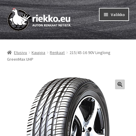
Siirry
Siirry
Valikko
navigointiin
sisältöön
Etusivu
Etusivu
Kauppa
Renkaat
215/45-16 90V Linglong
Laajen
Vinkit & ohjeet
GreenMax UHP
alemm
tason
Tilausohjeet
valikko
Laajen
Auton renkaat
alemm
tason
Rengastestit
valikko
Yhteys