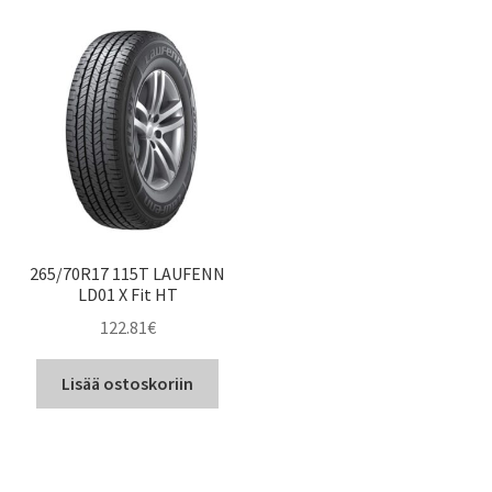
265/70R17 115T LAUFENN
LD01 X Fit HT
122.81
€
Lisää ostoskoriin