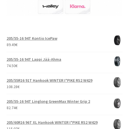
205/55-16 94T Kontio IcePaw
89.49
€
205/55-16 94T Lappi Jää-Ahma
74.50
€
205/55R16 91T Hankook WINTER I*PIKE RS2 W429
108.28
€
205/55-16 94T Linglong GreenMax Winter Grip 2
82.74
€
205/60R16 96T XL Hankook WINTER I*PIKE RS2 W429
115.07
€