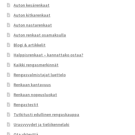
Auton kesärenkaat
Auton kitkarenkaat
Auton nastarenkaat
Auton renkaat osamaksulla
Blogi & artikkelit
Halppisrenkaat – kannattako ostaa?
Kaikki rengasmerkinnät
Rengasvalmistajat luettelo
Renkaan kantavuus
Renkaan nopeusluokat
Rengastestit
Tutkitusti edullinen rengaskauppa
Urasyvyydet ja tieliikennelaki
Ota yhteyttä