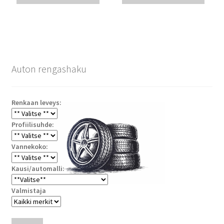
Auton rengashaku
Renkaan leveys:
Profiilisuhde:
Vannekoko:
Kausi/automalli:
Valmistaja