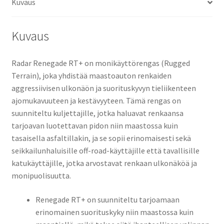
Kuvaus
Kuvaus
Radar Renegade RT+ on monikäyttörengas (Rugged
Terrain), joka yhdistää maastoauton renkaiden
aggressiivisen ulkonäön ja suorituskyvyn tieliikenteen
ajomukavuuteen ja kestävyyteen. Tämä rengas on
suunniteltu kuljettajille, jotka haluavat renkaansa
tarjoavan luotettavan pidon niin maastossa kuin
tasaisella asfaltillakin, ja se sopii erinomaisesti sekä
seikkailunhaluisille off-road-käyttäjille että tavallisille
katukäyttäjille, jotka arvostavat renkaan ulkonäköä ja
monipuolisuutta.
Renegade RT+ on suunniteltu tarjoamaan
erinomainen suorituskyky niin maastossa kuin