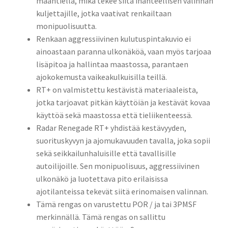
maantiellä, mikä tekee siitä ihanteellisen valinnan
kuljettajille, jotka vaativat renkailtaan
monipuolisuutta.
Renkaan aggressiivinen kulutuspintakuvio ei
ainoastaan paranna ulkonäköä, vaan myös tarjoaa
lisäpitoa ja hallintaa maastossa, parantaen
ajokokemusta vaikeakulkuisilla teillä.
RT+ on valmistettu kestävistä materiaaleista,
jotka tarjoavat pitkän käyttöiän ja kestävät kovaa
käyttöä sekä maastossa että tieliikenteessä.
Radar Renegade RT+ yhdistää kestävyyden,
suorituskyvyn ja ajomukavuuden tavalla, joka sopii
sekä seikkailunhaluisille että tavallisille
autoilijoille. Sen monipuolisuus, aggressiivinen
ulkonäkö ja luotettava pito erilaisissa
ajotilanteissa tekevät siitä erinomaisen valinnan.
Tämä rengas on varustettu POR / ja tai 3PMSF
merkinnällä. Tämä rengas on sallittu