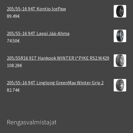
205/55-16 94T Kontio IcePaw
89.49
€
205/55-16 94T Lappi Jää-Ahma
74.50
€
205/55R16 91T Hankook WINTER I*PIKE RS2 W429
108.28
€
205/55-16 94T Linglong GreenMax Winter Grip 2
82.74
€
Rengasvalmistajat