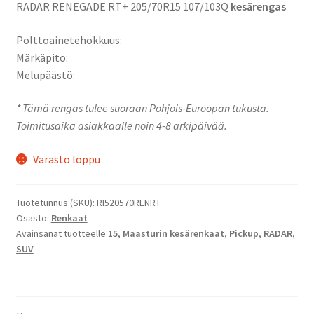
RADAR RENEGADE RT+ 205/70R15 107/103Q
kesärengas
Polttoainetehokkuus:
Märkäpito:
Melupäästö:
* Tämä rengas tulee suoraan Pohjois-Euroopan tukusta.
Toimitusaika asiakkaalle noin 4-8 arkipäivää.
Varasto loppu
Tuotetunnus (SKU):
RI520570RENRT
Osasto:
Renkaat
Avainsanat tuotteelle
15
,
Maasturin kesärenkaat
,
Pickup
,
RADAR
,
SUV