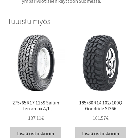
ympärivuotiseen käyttöön Suomessa.
Tutustu myös
275/65R17 115S Sailun
185/80R14 102/100Q
Terramax A/t
Goodride Sl366
137.11
€
101.57
€
Lisää ostoskoriin
Lisää ostoskoriin