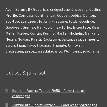
Avon, Barum, BF Goodrich, Bridgestone, Chaoyang, Collins
Profile, Compass, Continental, Cooper, Debica, Dunlop,
Eco-top, Evergreen, Falken, Firestone, Fulda, Goodride,
Goodyear, Gremax, Hankook, Insa-Turbo, Interstate, King
Meiler, Kleber, Kontio, Kumho, Master, Michelin, Nankang,
Nexen, Nokian, Pirelli, Rockstone, Sailun, Sava, Semperit,
Syron, Tigar, Toyo, Tracmax, Triangle, Uniroyal,
Vredestein, Zeetex, Westlake, Wico, Wolf tyres, Yokohama.
Uutiset & julkaisut
Hankook Vantra Transit RA58 – Pakettiauton
kesärengas
Continental SportContact 7 – Laadukas sportrengas