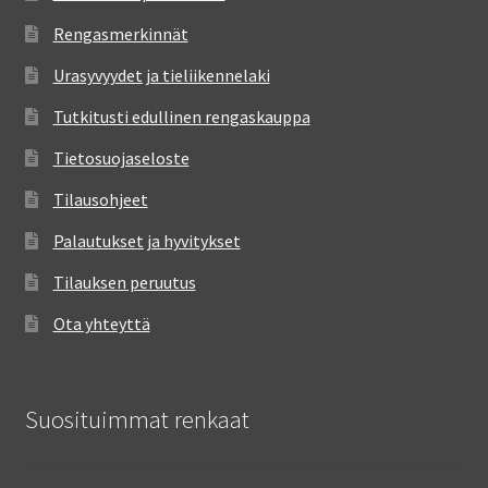
Rengasmerkinnät
Urasyvyydet ja tieliikennelaki
Tutkitusti edullinen rengaskauppa
Tietosuojaseloste
Tilausohjeet
Palautukset ja hyvitykset
Tilauksen peruutus
Ota yhteyttä
Suosituimmat renkaat