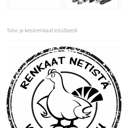
Talvi- ja kesärenkaat edullisesti