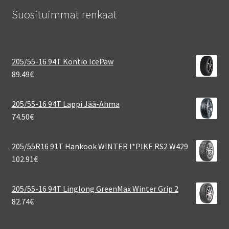
Suosituimmat renkaat
205/55-16 94T Kontio IcePaw
89.49
€
205/55-16 94T Lappi Jää-Ahma
74.50
€
205/55R16 91T Hankook WINTER I*PIKE RS2 W429
102.91
€
205/55-16 94T Linglong GreenMax Winter Grip 2
82.74
€