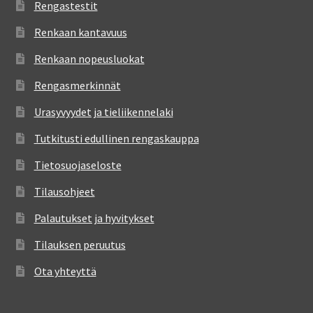
Rengastestit
Renkaan kantavuus
Renkaan nopeusluokat
Rengasmerkinnät
Urasyvyydet ja tieliikennelaki
Tutkitusti edullinen rengaskauppa
Tietosuojaseloste
Tilausohjeet
Palautukset ja hyvitykset
Tilauksen peruutus
Ota yhteyttä