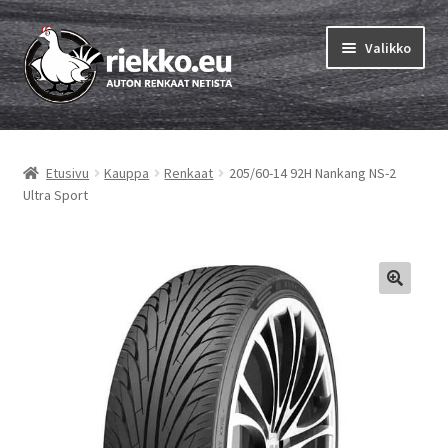
Siirry
Siirry
Valikko
navigointiin
sisältöön
Etusivu
Etusivu
Kauppa
Renkaat
205/60-14 92H Nankang NS-2
Laajen
Vinkit & ohjeet
Ultra Sport
alemm
tason
Tilausohjeet
valikko
Laajen
Auton renkaat
alemm
tason
Rengastestit
valikko
Yhteys