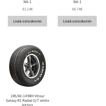
NA-1
NA-1
61.14
€
66.74
€
Lisää ostoskoriin
Lisää ostoskoriin
245/60-14 98H Vitour
Galaxy R1 Radial G/T white
letters