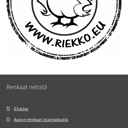
Renkaat netistä
Etusivu
Auton renkaat osamaksulla