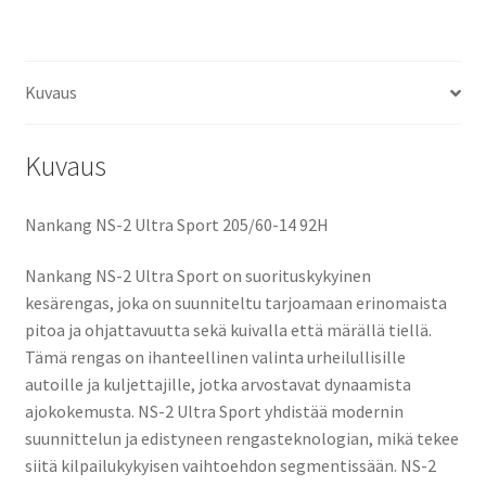
Sport
määrä
Kuvaus
Kuvaus
Nankang NS-2 Ultra Sport 205/60-14 92H
Nankang NS-2 Ultra Sport on suorituskykyinen
kesärengas, joka on suunniteltu tarjoamaan erinomaista
pitoa ja ohjattavuutta sekä kuivalla että märällä tiellä.
Tämä rengas on ihanteellinen valinta urheilullisille
autoille ja kuljettajille, jotka arvostavat dynaamista
ajokokemusta. NS-2 Ultra Sport yhdistää modernin
suunnittelun ja edistyneen rengasteknologian, mikä tekee
siitä kilpailukykyisen vaihtoehdon segmentissään. NS-2