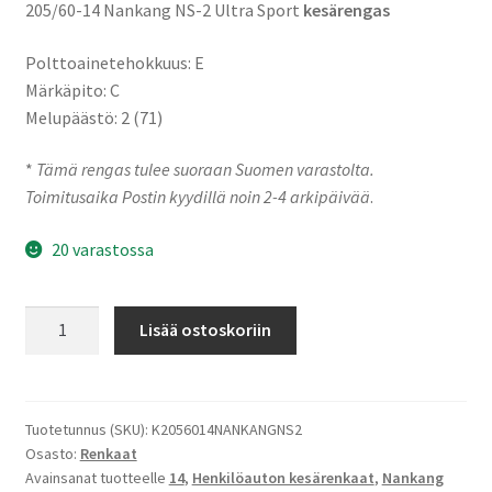
205/60-14 Nankang NS-2 Ultra Sport
kesärengas
Polttoainetehokkuus: E
Märkäpito: C
Melupäästö: 2 (71)
*
Tämä rengas tulee suoraan Suomen varastolta.
Toimitusaika Postin kyydillä noin 2-4 arkipäivää
.
20 varastossa
205/60-
Lisää ostoskoriin
14
92H
Nankang
NS-
Tuotetunnus (SKU):
K2056014NANKANGNS2
Osasto:
Renkaat
2
Avainsanat tuotteelle
14
,
Henkilöauton kesärenkaat
,
Nankang
Ultra