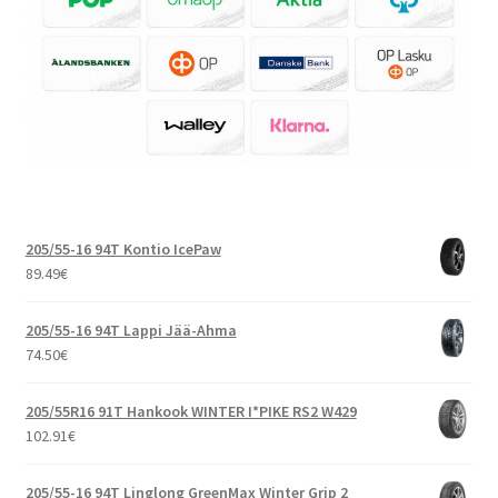
205/55-16 94T Kontio IcePaw
89.49
€
205/55-16 94T Lappi Jää-Ahma
74.50
€
205/55R16 91T Hankook WINTER I*PIKE RS2 W429
102.91
€
205/55-16 94T Linglong GreenMax Winter Grip 2