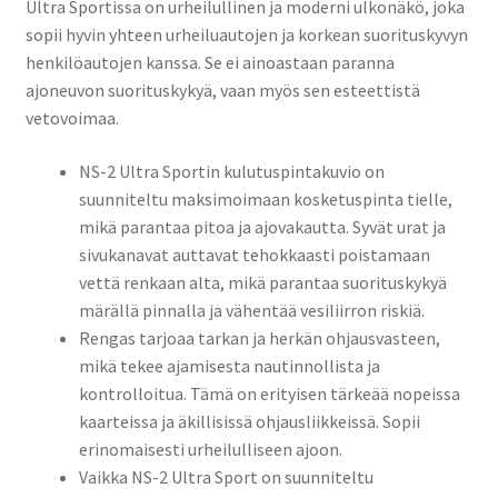
Ultra Sportissa on urheilullinen ja moderni ulkonäkö, joka
sopii hyvin yhteen urheiluautojen ja korkean suorituskyvyn
henkilöautojen kanssa. Se ei ainoastaan paranna
ajoneuvon suorituskykyä, vaan myös sen esteettistä
vetovoimaa.
NS-2 Ultra Sportin kulutuspintakuvio on
suunniteltu maksimoimaan kosketuspinta tielle,
mikä parantaa pitoa ja ajovakautta. Syvät urat ja
sivukanavat auttavat tehokkaasti poistamaan
vettä renkaan alta, mikä parantaa suorituskykyä
märällä pinnalla ja vähentää vesiliirron riskiä.
Rengas tarjoaa tarkan ja herkän ohjausvasteen,
mikä tekee ajamisesta nautinnollista ja
kontrolloitua. Tämä on erityisen tärkeää nopeissa
kaarteissa ja äkillisissä ohjausliikkeissä. Sopii
erinomaisesti urheilulliseen ajoon.
Vaikka NS-2 Ultra Sport on suunniteltu