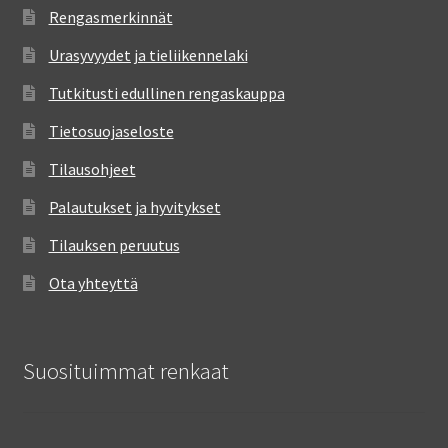
Rengasmerkinnät
Urasyvyydet ja tieliikennelaki
Tutkitusti edullinen rengaskauppa
Tietosuojaseloste
Tilausohjeet
Palautukset ja hyvitykset
Tilauksen peruutus
Ota yhteyttä
Suosituimmat renkaat