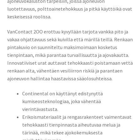
ajoneuvokaluston tarpeisiin, joissa ajoneuvon
luotettavuus, polttoainetehokkuus ja pitkä käyttöikä ovat
keskeisessä roolissa.
VanContact 2OO erottuu kyvyllään tarjota vankka pito ja
vakaa ohjattavuus sekä kuivilla että märillä teillä. Renkaan
pintakuvio on suunniteltu maksimoimaan kosketus
tienpintaan, mikä parantaa turvallisuutta ja ajovakautta.
Innovatiiviset urat auttavat tehokkaasti poistamaan vettä
renkaan alta, vähentäen vesiliirron riskiä ja parantaen
ajoneuvon hallintaa haastavissa sääolosuhteissa.
Continental on käyttänyt edistynyttä
kumiseosteknologiaa, joka vähentää
vierintävastusta.
Erikoismateriaalit ja rengasrakenteet vaimentavat
tehokkaasti tienpinnasta aiheutuvaa melua ja
tärinää, mikä tekee ajokokemuksesta