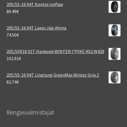
205/55-16 94T Kontio IcePaw
89.49
€
205/55-16 94T Lappi Jää-Ahma
74.50
€
205/55R16 91T Hankook WINTER I*PIKE RS2 W429
102.91
€
205/55-16 94T Linglong GreenMax Winter Grip 2
82.74
€
Rengasvalmistajat