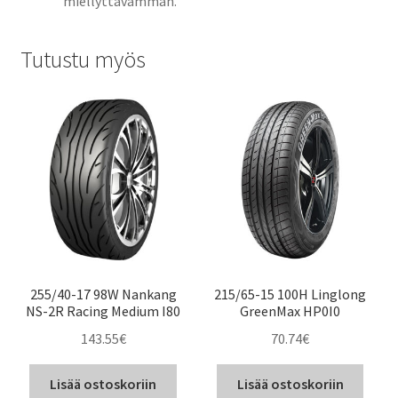
miellyttävämmän.
Tutustu myös
255/40-17 98W Nankang
215/65-15 100H Linglong
NS-2R Racing Medium I80
GreenMax HP0I0
143.55
€
70.74
€
Lisää ostoskoriin
Lisää ostoskoriin