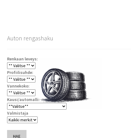
Auton rengashaku
Renkaan leveys:
Profiilisuhde:
Vannekoko:
Kausi/automalli:
Valmistaja
HAE