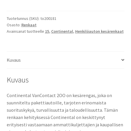
Continental
Contivancontact
200
Tuotetunnus (SKU):
to200181
Osasto:
Renkaat
määrä
Avainsanat tuotteelle
15
,
Continental
,
Henkilöauton kesärenkaat
Kuvaus
Kuvaus
Continental VanContact 2OO on kesärengas, joka on
suunniteltu pakettiautoille, tarjoten erinomaista
suorituskykyä, turvallisuutta ja taloudellisuutta. Tämän
renkaan kehityksessä Continental on keskittynyt
erityisesti vastaamaan ammattikuljettajien ja kaupallisen