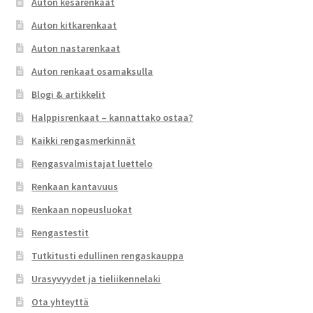
Auton kesärenkaat
Auton kitkarenkaat
Auton nastarenkaat
Auton renkaat osamaksulla
Blogi & artikkelit
Halppisrenkaat – kannattako ostaa?
Kaikki rengasmerkinnät
Rengasvalmistajat luettelo
Renkaan kantavuus
Renkaan nopeusluokat
Rengastestit
Tutkitusti edullinen rengaskauppa
Urasyvyydet ja tieliikennelaki
Ota yhteyttä