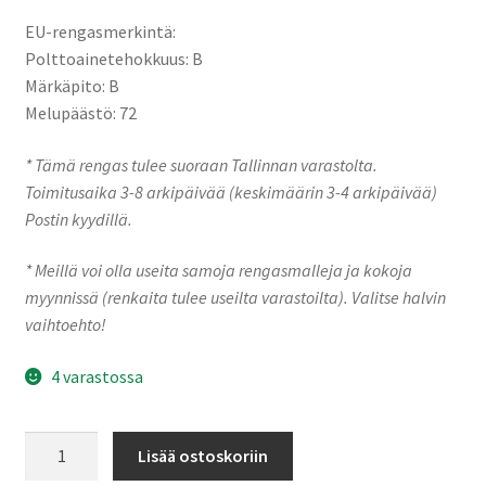
EU-rengasmerkintä:
Polttoainetehokkuus: B
Märkäpito: B
Melupäästö: 72
* Tämä rengas tulee suoraan Tallinnan varastolta.
Toimitusaika 3-8 arkipäivää (keskimäärin 3-4 arkipäivää)
Postin kyydillä.
* Meillä voi olla useita samoja rengasmalleja ja kokoja
myynnissä (renkaita tulee useilta varastoilta). Valitse halvin
vaihtoehto!
4 varastossa
195/65R15
Lisää ostoskoriin
95T