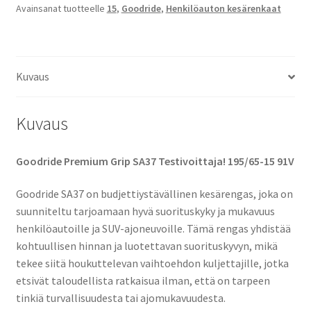
Avainsanat tuotteelle
15
,
Goodride
,
Henkilöauton kesärenkaat
SA37
määrä
Kuvaus
Kuvaus
Goodride Premium Grip SA37 Testivoittaja! 195/65-15 91V
Goodride SA37 on budjettiystävällinen kesärengas, joka on
suunniteltu tarjoamaan hyvä suorituskyky ja mukavuus
henkilöautoille ja SUV-ajoneuvoille. Tämä rengas yhdistää
kohtuullisen hinnan ja luotettavan suorituskyvyn, mikä
tekee siitä houkuttelevan vaihtoehdon kuljettajille, jotka
etsivät taloudellista ratkaisua ilman, että on tarpeen
tinkiä turvallisuudesta tai ajomukavuudesta.