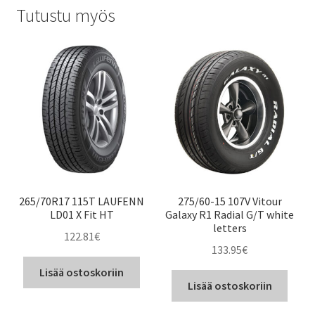
Tutustu myös
265/70R17 115T LAUFENN
275/60-15 107V Vitour
LD01 X Fit HT
Galaxy R1 Radial G/T white
letters
122.81
€
133.95
€
Lisää ostoskoriin
Lisää ostoskoriin