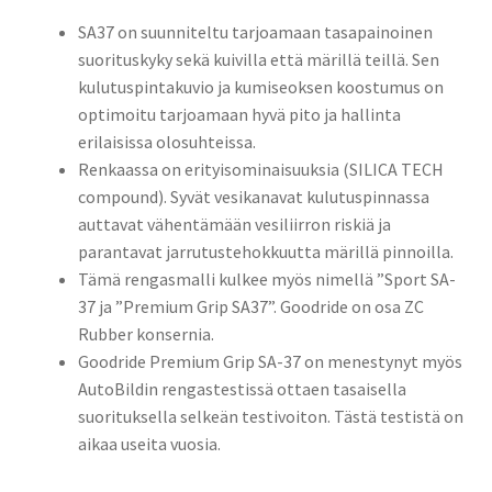
SA37 on suunniteltu tarjoamaan tasapainoinen
suorituskyky sekä kuivilla että märillä teillä. Sen
kulutuspintakuvio ja kumiseoksen koostumus on
optimoitu tarjoamaan hyvä pito ja hallinta
erilaisissa olosuhteissa.
Renkaassa on erityisominaisuuksia (SILICA TECH
compound). Syvät vesikanavat kulutuspinnassa
auttavat vähentämään vesiliirron riskiä ja
parantavat jarrutustehokkuutta märillä pinnoilla.
Tämä rengasmalli kulkee myös nimellä ”Sport SA-
37 ja ”Premium Grip SA37”. Goodride on osa ZC
Rubber konsernia.
Goodride Premium Grip SA-37 on menestynyt myös
AutoBildin rengastestissä ottaen tasaisella
suorituksella selkeän testivoiton. Tästä testistä on
aikaa useita vuosia.