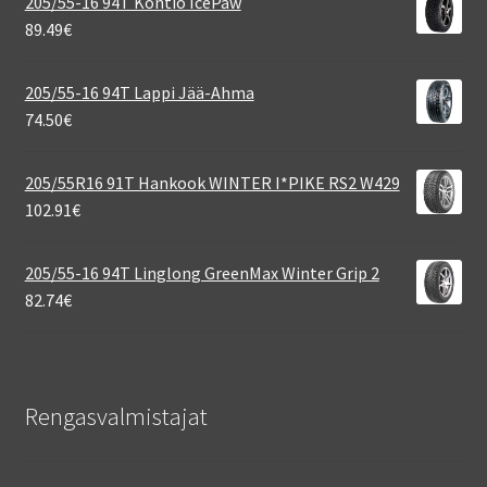
205/55-16 94T Kontio IcePaw
89.49
€
205/55-16 94T Lappi Jää-Ahma
74.50
€
205/55R16 91T Hankook WINTER I*PIKE RS2 W429
102.91
€
205/55-16 94T Linglong GreenMax Winter Grip 2
82.74
€
Rengasvalmistajat