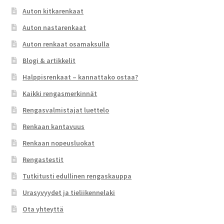
Auton kitkarenkaat
Auton nastarenkaat
Auton renkaat osamaksulla
Blogi & artikkelit
Halppisrenkaat – kannattako ostaa?
Kaikki rengasmerkinnät
Rengasvalmistajat luettelo
Renkaan kantavuus
Renkaan nopeusluokat
Rengastestit
Tutkitusti edullinen rengaskauppa
Urasyvyydet ja tieliikennelaki
Ota yhteyttä