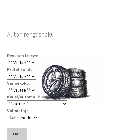
Auton rengashaku
Renkaan leveys:
Profiilisuhde:
Vannekoko:
Kausi/automalli:
Valmistaja
HAE