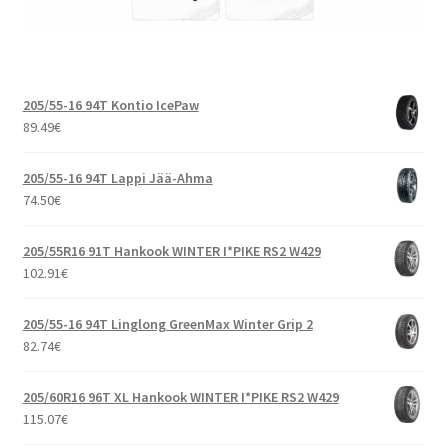
205/55-16 94T Kontio IcePaw
89.49
€
205/55-16 94T Lappi Jää-Ahma
74.50
€
205/55R16 91T Hankook WINTER I*PIKE RS2 W429
102.91
€
205/55-16 94T Linglong GreenMax Winter Grip 2
82.74
€
205/60R16 96T XL Hankook WINTER I*PIKE RS2 W429
115.07
€