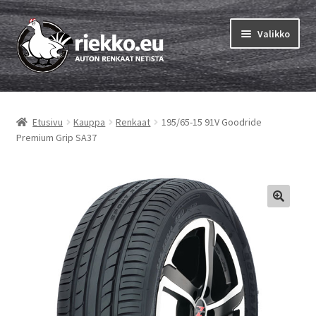
Siirry
Siirry
Valikko
navigointiin
sisältöön
Etusivu
Etusivu
Kauppa
Renkaat
195/65-15 91V Goodride
Laajen
Vinkit & ohjeet
Premium Grip SA37
alemm
tason
Tilausohjeet
valikko
Laajen
Auton renkaat
alemm
tason
Rengastestit
valikko
Yhteys