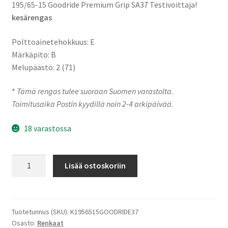
195/65-15 Goodride Premium Grip SA37 Testivoittaja!
kesärengas
Polttoainetehokkuus: E
Märkäpito: B
Melupäästö: 2 (71)
*
Tämä rengas tulee suoraan Suomen varastolta.
Toimitusaika Postin kyydillä noin 2-4 arkipäivää
.
18 varastossa
195/65-
Lisää ostoskoriin
15
91V
Goodride
Premium
Tuotetunnus (SKU):
K1956515GOODRIDE37
Osasto:
Renkaat
Grip