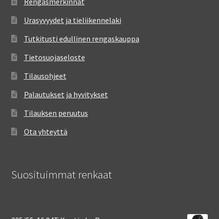
Rengasmerkinnät
Urasyvyydet ja tieliikennelaki
Tutkitusti edullinen rengaskauppa
Tietosuojaseloste
Tilausohjeet
Palautukset ja hyvitykset
Tilauksen peruutus
Ota yhteyttä
Suosituimmat renkaat