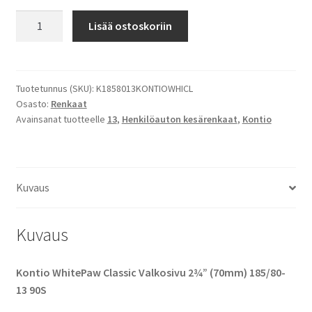
185/80-
Lisää ostoskoriin
13
90S
Kontio
WhitePaw
Tuotetunnus (SKU):
K1858013KONTIOWHICL
Osasto:
Renkaat
Classic
Avainsanat tuotteelle
13
,
Henkilöauton kesärenkaat
,
Kontio
Valkosivu
2¾"
(70mm)
määrä
Kuvaus
Kuvaus
Kontio WhitePaw Classic Valkosivu 2¾” (70mm) 185/80-
13 90S