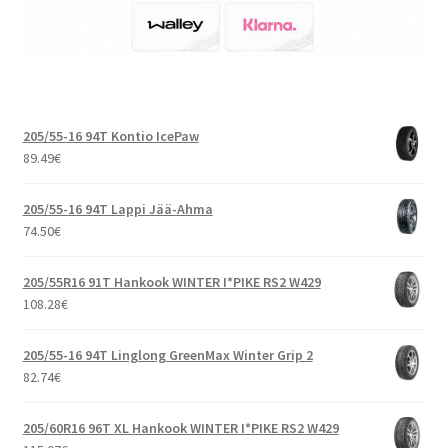
205/55-16 94T Kontio IcePaw
89.49
€
205/55-16 94T Lappi Jää-Ahma
74.50
€
205/55R16 91T Hankook WINTER I*PIKE RS2 W429
108.28
€
205/55-16 94T Linglong GreenMax Winter Grip 2
82.74
€
205/60R16 96T XL Hankook WINTER I*PIKE RS2 W429