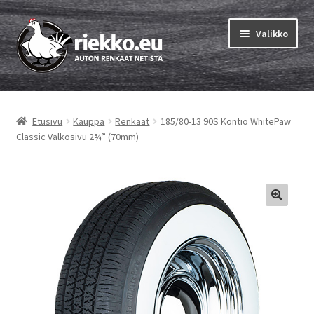
Siirry
Siirry
Valikko
navigointiin
sisältöön
Etusivu
Etusivu
Kauppa
Renkaat
185/80-13 90S Kontio WhitePaw
Laajen
Vinkit & ohjeet
Classic Valkosivu 2¾” (70mm)
alemm
tason
Tilausohjeet
valikko
Laajen
Auton renkaat
alemm
tason
Rengastestit
valikko
Yhteys