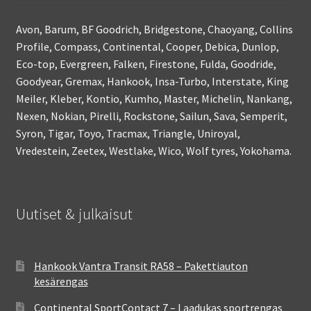
Avon, Barum, BF Goodrich, Bridgestone, Chaoyang, Collins
Profile, Compass, Continental, Cooper, Debica, Dunlop,
Eco-top, Evergreen, Falken, Firestone, Fulda, Goodride,
Goodyear, Gremax, Hankook, Insa-Turbo, Interstate, King
Meiler, Kleber, Kontio, Kumho, Master, Michelin, Nankang,
Nexen, Nokian, Pirelli, Rockstone, Sailun, Sava, Semperit,
Syron, Tigar, Toyo, Tracmax, Triangle, Uniroyal,
Vredestein, Zeetex, Westlake, Wico, Wolf tyres, Yokohama.
Uutiset & julkaisut
Hankook Vantra Transit RA58 – Pakettiauton
kesärengas
Continental SportContact 7 – Laadukas sportrengas