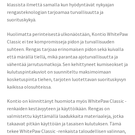
klassista ilmettä samalla kun hyödyntävät nykyajan
rengasteknologian tarjoamaa turvallisuutta ja
suorituskykyä.
Huolimatta perinteisestä ulkonäöstään, Kontio WhitePaw
Classic ei tee kompromisseja pidon ja turvallisuuden
suhteen. Rengas tarjoaa erinomaisen pidon sekä kuivalla
että märällä tiellä, mikä parantaa ajoturvallisuutta ja
vähentää jarrutusmatkoja. Sen kehittyneet kumiseokset ja
kulutuspintakuviot on suunniteltu maksimoimaan
kosketuspinta tiehen, tarjoten luotettavan suorituskyvyn
kaikissa olosuhteissa.
Kontio on kiinnittänyt huomiota myös WhitePaw Classic -
renkaiden kestävyyteen ja käyttöikään. Rengas on
valmistettu käyttämällä laadukkaita materiaaleja, jotka
takaavat pitkän käyttöiän ja tasaisen kulutuksen. Tämä
tekee WhitePaw Classic -renkaista taloudellisen valinnan,