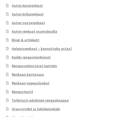
Auton kesärenkaat
Auton kitkarenkaat
Auton nastarenkaat
Auton renkaat osamaksulla
Blogi & artikkelit
Halppisrenkaat – kannattako ostaa?
Kaikki rengasmerkinnät
Rengasvalmistajat luettelo
Renkaan kantavuus
Renkaan nopeusluokat
Rengastestit
Tutkitusti edullinen rengaskauppa
Urasyvyydet ja tieliikennelaki