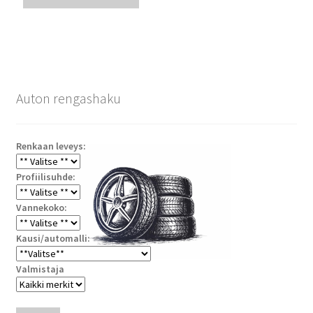
Auton rengashaku
Renkaan leveys:
Profiilisuhde:
Vannekoko:
Kausi/automalli:
Valmistaja