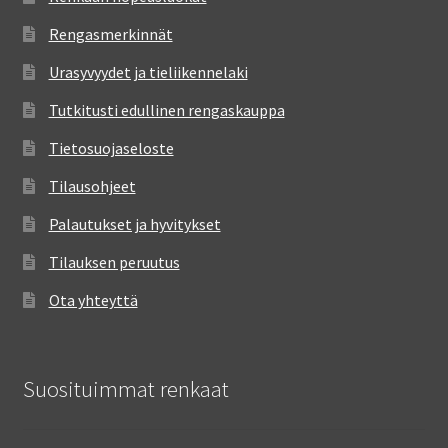
Rengasmerkinnät
Urasyvyydet ja tieliikennelaki
Tutkitusti edullinen rengaskauppa
Tietosuojaseloste
Tilausohjeet
Palautukset ja hyvitykset
Tilauksen peruutus
Ota yhteyttä
Suosituimmat renkaat