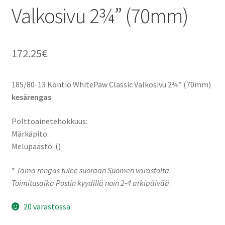
Valkosivu 2¾” (70mm)
172.25
€
185/80-13 Kontio WhitePaw Classic Valkosivu 2¾” (70mm)
kesärengas
Polttoainetehokkuus:
Märkäpito:
Melupäästö: ()
*
Tämä rengas tulee suoraan Suomen varastolta.
Toimitusaika Postin kyydillä noin 2-4 arkipäivää
.
20 varastossa