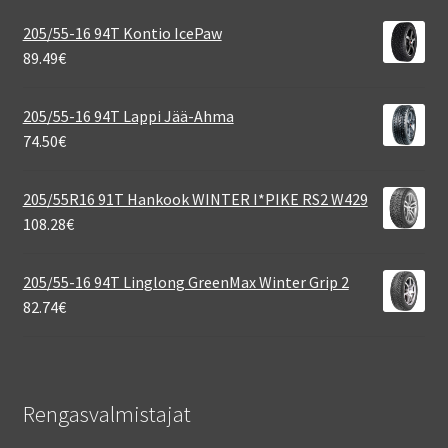
205/55-16 94T Kontio IcePaw
89.49
€
205/55-16 94T Lappi Jää-Ahma
74.50
€
205/55R16 91T Hankook WINTER I*PIKE RS2 W429
108.28
€
205/55-16 94T Linglong GreenMax Winter Grip 2
82.74
€
Rengasvalmistajat