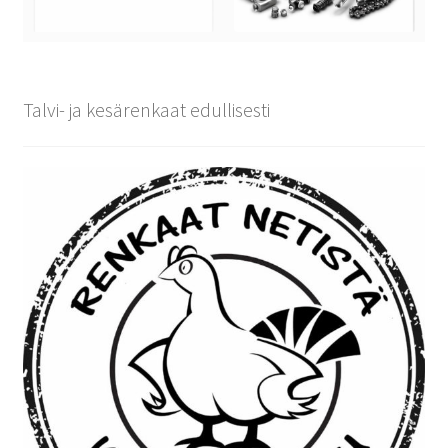
Talvi- ja kesärenkaat edullisesti