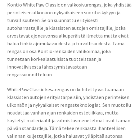
Kontio WhitePaw Classic on valkosivurengas, joka yhdistää
perinteisen ulkonäön nykyaikaiseen suorituskykyyn ja
turvallisuuteen. Se on suunnattu erityisesti
autoharrastajille ja klassisten autojen omistajille, jotka
arvostavat ajoneuvonsa alkuperäistä ilmettä mutta eivät
halua tinkiä ajomukavuudesta ja turvallisuudesta. Tämä
rengas on osa Kontio-renkaiden valikoimaa, joka
tunnetaan korkealaatuisista tuotteistaan ja
innovatiivisesta lähestymistavastaan
rengassuunnitteluun.
WhitePaw Classic kesärengas on kehitetty vastaamaan
klassisten autojen erityistarpeisiin, yhdistäen perinteisen
ulkonäön ja nykyaikaiset rengasteknologiat. Sen muotoilu
noudattaa vanhan ajan renkaiden estetiikkaa, mutta
käytetyt materiaalit ja valmistusmenetelmät ovat tämän
päivän standardeja. Tämä tekee renkaasta ihanteellisen
valinnan kuljettajille, jotka haluavat ylläpitää autonsa