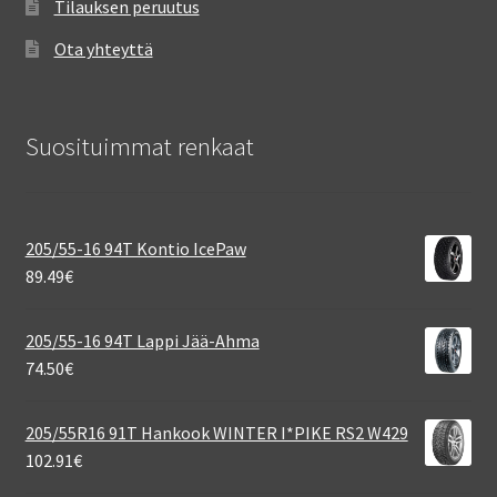
Tilauksen peruutus
Ota yhteyttä
Suosituimmat renkaat
205/55-16 94T Kontio IcePaw
89.49
€
205/55-16 94T Lappi Jää-Ahma
74.50
€
205/55R16 91T Hankook WINTER I*PIKE RS2 W429
102.91
€