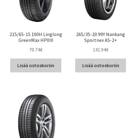
215/65-15 100H Linglong
265/35-20 99Y Nankang
GreenMax HP0I0
Sportnex AS-2+
70.74
€
141.94
€
Lisää ostoskoriin
Lisää ostoskoriin