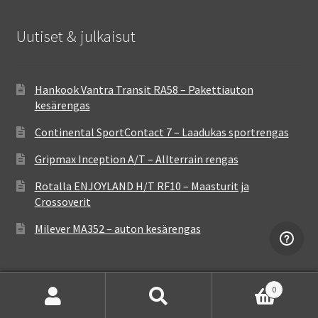
Uutiset & julkaisut
Hankook Vantra Transit RA58 – Pakettiauton
kesärengas
Continental SportContact 7 – Laadukas sportrengas
Gripmax Inception A/T – Allterrain rengas
Rotalla ENJOYLAND H/T RF10 – Maasturit ja
Crossoverit
Milever MA352 – auton kesärengas
0
Etsi:
Haku