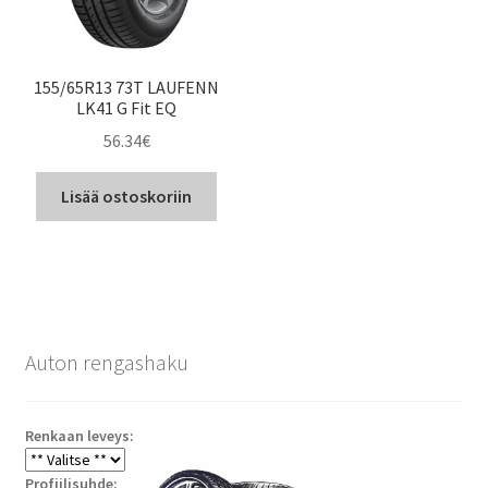
155/65R13 73T LAUFENN
LK41 G Fit EQ
56.34
€
Lisää ostoskoriin
Auton rengashaku
Renkaan leveys:
Profiilisuhde: