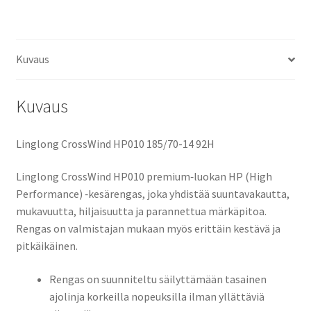
Kuvaus
Kuvaus
Linglong CrossWind HP010 185/70-14 92H
Linglong CrossWind HP010 premium‑luokan HP (High
Performance) ‑kesärengas, joka yhdistää suuntavakautta,
mukavuutta, hiljaisuutta ja parannettua märkäpitoa.
Rengas on valmistajan mukaan myös erittäin kestävä ja
pitkäikäinen.
Rengas on suunniteltu säilyttämään tasainen
ajolinja korkeilla nopeuksilla ilman yllättäviä