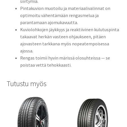
siirtymiä.
Pintakuvion muotoilu ja materiaalivalinnat on
optimoitu vähentämään rengasmelua ja
parantamaan ajomukavuutta.
Kuviolohkojen jäykkyys ja reaktiivinen kulutuspinta
takaavat herkän vasteen ohjaukseen, pitäen
ajovasteen tarkkana myös nopeatempoisessa
ajossa.
Rengas toimii hyvin märissä olosuhteissa — se
poistaa vettä tehokkaasti.
Tutustu myös