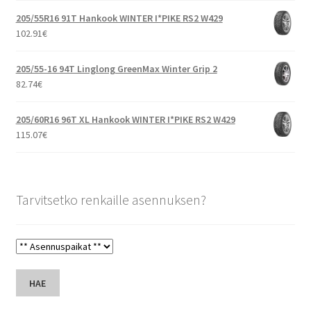
205/55R16 91T Hankook WINTER I*PIKE RS2 W429
102.91
€
205/55-16 94T Linglong GreenMax Winter Grip 2
82.74
€
205/60R16 96T XL Hankook WINTER I*PIKE RS2 W429
115.07
€
Tarvitsetko renkaille asennuksen?
HAE