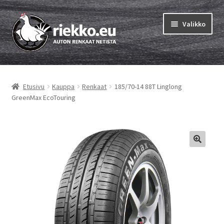
Siirry
Siirry
Valikko
navigointiin
sisältöön
Etusivu
Etusivu
Kauppa
Renkaat
185/70-14 88T Linglong
Laajen
Vinkit & ohjeet
GreenMax EcoTouring
alemm
tason
Tilausohjeet
valikko
Laajen
Auton renkaat
alemm
tason
Rengastestit
valikko
Yhteys