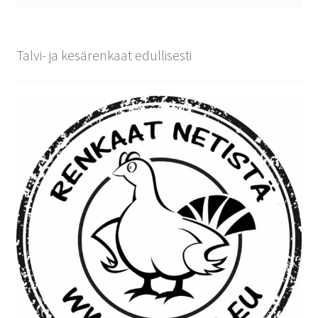
Talvi- ja kesärenkaat edullisesti