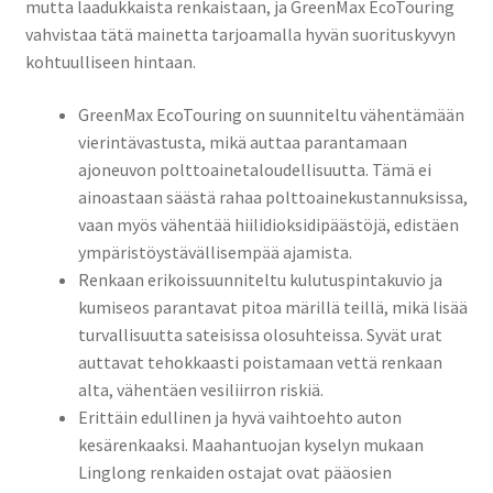
mutta laadukkaista renkaistaan, ja GreenMax EcoTouring
vahvistaa tätä mainetta tarjoamalla hyvän suorituskyvyn
kohtuulliseen hintaan.
GreenMax EcoTouring on suunniteltu vähentämään
vierintävastusta, mikä auttaa parantamaan
ajoneuvon polttoainetaloudellisuutta. Tämä ei
ainoastaan säästä rahaa polttoainekustannuksissa,
vaan myös vähentää hiilidioksidipäästöjä, edistäen
ympäristöystävällisempää ajamista.
Renkaan erikoissuunniteltu kulutuspintakuvio ja
kumiseos parantavat pitoa märillä teillä, mikä lisää
turvallisuutta sateisissa olosuhteissa. Syvät urat
auttavat tehokkaasti poistamaan vettä renkaan
alta, vähentäen vesiliirron riskiä.
Erittäin edullinen ja hyvä vaihtoehto auton
kesärenkaaksi. Maahantuojan kyselyn mukaan
Linglong renkaiden ostajat ovat pääosien