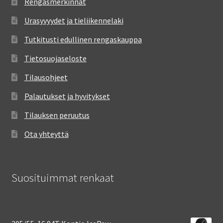
Rengasmerkinnät
Urasyvyydet ja tieliikennelaki
Tutkitusti edullinen rengaskauppa
Tietosuojaseloste
Tilausohjeet
Palautukset ja hyvitykset
Tilauksen peruutus
Ota yhteyttä
Suosituimmat renkaat