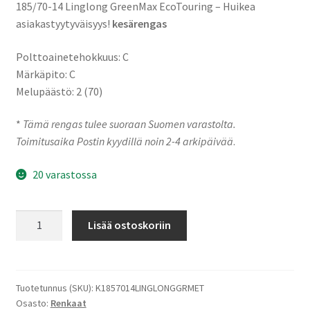
185/70-14 Linglong GreenMax EcoTouring – Huikea
asiakastyytyväisyys!
kesärengas
Polttoainetehokkuus: C
Märkäpito: C
Melupäästö: 2 (70)
*
Tämä rengas tulee suoraan Suomen varastolta.
Toimitusaika Postin kyydillä noin 2-4 arkipäivää
.
20 varastossa
185/70-
Lisää ostoskoriin
14
88T
Linglong
GreenMax
Tuotetunnus (SKU):
K1857014LINGLONGGRMET
Osasto:
Renkaat
EcoTouring