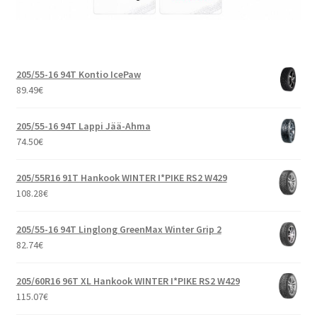
205/55-16 94T Kontio IcePaw
89.49
€
205/55-16 94T Lappi Jää-Ahma
74.50
€
205/55R16 91T Hankook WINTER I*PIKE RS2 W429
108.28
€
205/55-16 94T Linglong GreenMax Winter Grip 2
82.74
€
205/60R16 96T XL Hankook WINTER I*PIKE RS2 W429
115.07
€