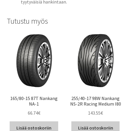
tyytyväisiä hankintaan.
Tutustu myös
165/80-15 87T Nankang
255/40-17 98W Nankang
NA-1
NS-2R Racing Medium I80
66.74
€
143.55
€
Lisää ostoskoriin
Lisää ostoskoriin