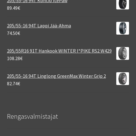
205/55-16 94T Kontio IcePaw
89.49
€
205/55-16 94T Lappi Jää-Ahma
74.50
€
205/55R16 91T Hankook WINTER I*PIKE RS2 W429
108.28
€
205/55-16 94T Linglong GreenMax Winter Grip 2
82.74
€
Rengasvalmistajat