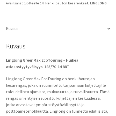
Avainsanat tuotteelle
14
,
Henkilöauton kesärenkaat
,
LINGLONG
määrä
Kuvaus
Kuvaus
Linglong GreenMax EcoTouring – Huikea
asiakastyytyväisyys! 185/70-14 88T
Linglong GreenMax EcoTouring on henkilöautojen
kesärengas, joka on suunniteltu tarjoamaan kuljettajille
taloudellista ajamista, mukavuutta ja turvallisuutta. Tämä
rengas on erityisen suosittu kuljettajien keskuudessa,
jotka arvostavat ympäristöystävällisyyttä ja
polttoainetehokkuutta. Linglong on tunnettu edullisista,