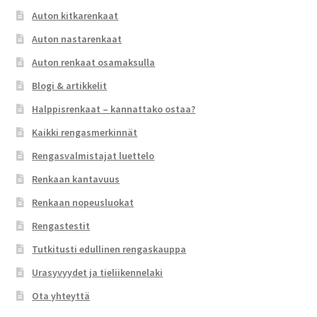
Auton kitkarenkaat
Auton nastarenkaat
Auton renkaat osamaksulla
Blogi & artikkelit
Halppisrenkaat – kannattako ostaa?
Kaikki rengasmerkinnät
Rengasvalmistajat luettelo
Renkaan kantavuus
Renkaan nopeusluokat
Rengastestit
Tutkitusti edullinen rengaskauppa
Urasyvyydet ja tieliikennelaki
Ota yhteyttä