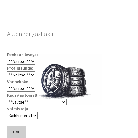
Auton rengashaku
Renkaan leveys:
Profiilisuhde:
Vannekoko:
Kausi/automalli:
Valmistaja
HAE