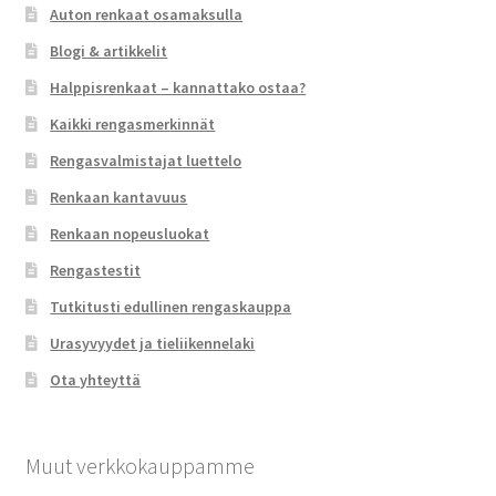
Auton renkaat osamaksulla
Blogi & artikkelit
Halppisrenkaat – kannattako ostaa?
Kaikki rengasmerkinnät
Rengasvalmistajat luettelo
Renkaan kantavuus
Renkaan nopeusluokat
Rengastestit
Tutkitusti edullinen rengaskauppa
Urasyvyydet ja tieliikennelaki
Ota yhteyttä
Muut verkkokauppamme