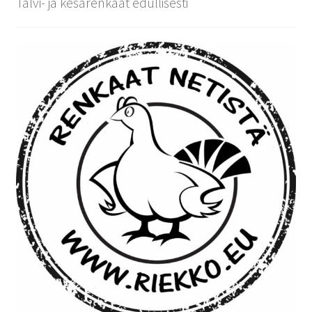
Talvi- ja kesärenkaat edullisesti