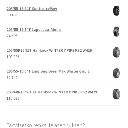
205/55-16 94T Kontio IcePaw
89.49
€
205/55-16 94T Lappi Jää-Ahma
74.50
€
205/55R16 91T Hankook WINTER I*PIKE RS2 W429
108.28
€
205/55-16 94T Linglong GreenMax Winter Grip 2
82.74
€
205/60R16 96T XL Hankook WINTER I*PIKE RS2 W429
115.07
€
Tarvitsetko renkaille asennuksen?