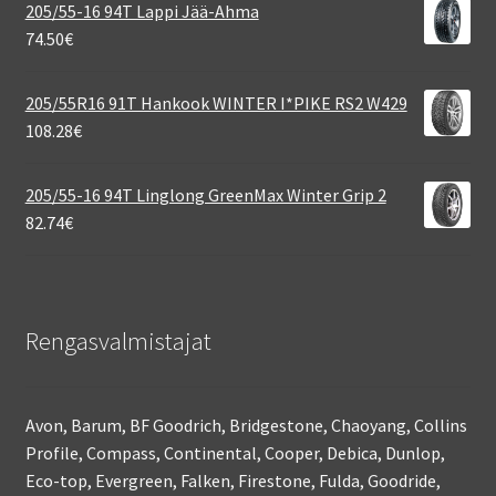
205/55-16 94T Lappi Jää-Ahma
74.50
€
205/55R16 91T Hankook WINTER I*PIKE RS2 W429
108.28
€
205/55-16 94T Linglong GreenMax Winter Grip 2
82.74
€
Rengasvalmistajat
Avon, Barum, BF Goodrich, Bridgestone, Chaoyang, Collins
Profile, Compass, Continental, Cooper, Debica, Dunlop,
Eco-top, Evergreen, Falken, Firestone, Fulda, Goodride,