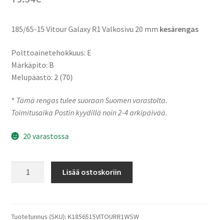
185/65-15 Vitour Galaxy R1 Valkosivu 20 mm
kesärengas
Polttoainetehokkuus: E
Märkäpito: B
Melupäästö: 2 (70)
*
Tämä rengas tulee suoraan Suomen varastolta.
Toimitusaika Postin kyydillä noin 2-4 arkipäivää
.
20 varastossa
185/65-
Lisää ostoskoriin
15
88H
Vitour
Galaxy
Tuotetunnus (SKU):
K1856515VITOURR1WSW