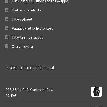
Tutkitusti edullinen rengaskauppa
Tietosuojaseloste
Tilausohjeet
Palautukset ja hyvitykset
Tilauksen peruutus
Ota yhteyttä
Suosituimmat renkaat
205/55-16 94T Kontio IcePaw
89.49
€