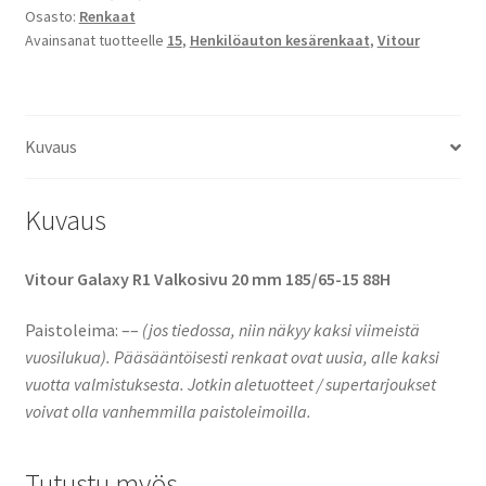
Osasto:
Renkaat
R1
Avainsanat tuotteelle
15
,
Henkilöauton kesärenkaat
,
Vitour
Valkosivu
20
mm
määrä
Kuvaus
Kuvaus
Vitour Galaxy R1 Valkosivu 20 mm 185/65-15 88H
Paistoleima: –
–
(jos tiedossa, niin näkyy kaksi viimeistä
vuosilukua).
Pääsääntöisesti renkaat ovat uusia, alle kaksi
vuotta valmistuksesta. Jotkin aletuotteet / supertarjoukset
voivat olla vanhemmilla paistoleimoilla.
Tutustu myös