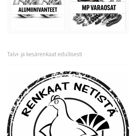
Talvi- ja kesärenkaat edullisesti