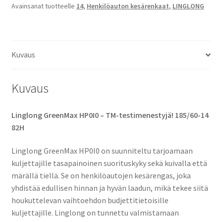
Avainsanat tuotteelle
14
,
Henkilöauton kesärenkaat
,
LINGLONG
määrä
Kuvaus
Kuvaus
Linglong GreenMax HP0I0 – TM-testimenestyjä! 185/60-14
82H
Linglong GreenMax HP0I0 on suunniteltu tarjoamaan
kuljettajille tasapainoinen suorituskyky sekä kuivalla että
märällä tiellä. Se on henkilöautojen kesärengas, joka
yhdistää edullisen hinnan ja hyvän laadun, mikä tekee siitä
houkuttelevan vaihtoehdon budjettitietoisille
kuljettajille. Linglong on tunnettu valmistamaan