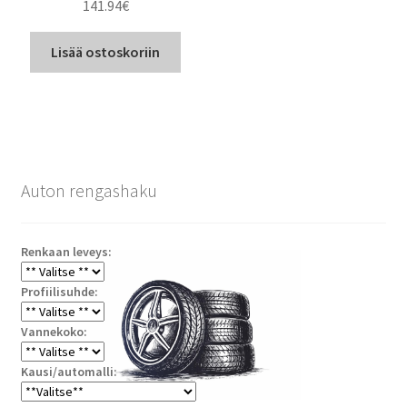
141.94
€
Lisää ostoskoriin
Auton rengashaku
Renkaan leveys:
Profiilisuhde:
Vannekoko:
Kausi/automalli: