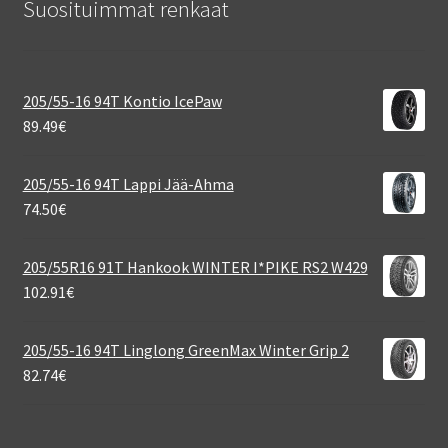
Suosituimmat renkaat
205/55-16 94T Kontio IcePaw
89.49
€
205/55-16 94T Lappi Jää-Ahma
74.50
€
205/55R16 91T Hankook WINTER I*PIKE RS2 W429
102.91
€
205/55-16 94T Linglong GreenMax Winter Grip 2
82.74
€