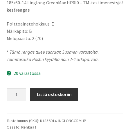
185/60-14 Linglong GreenMax HP0I0 – TM-testimenestyjä!
kesärengas
Polttoainetehokkuus: E
Märkäpito: B
Melupäästö: 2 (70)
*
Tämä rengas tulee suoraan Suomen varastolta.
Toimitusaika Postin kyydillä noin 2-4 arkipäivää
.
20 varastossa
185/60-
Lisää ostoskoriin
14
82H
Linglong
GreenMax
Tuotetunnus (SKU):
K1856014LINGLONGGRMHP
Osasto:
Renkaat
HP0I0