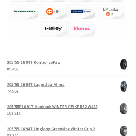
205/55-16 94T Kontio IcePaw
89.49
€
205/55-16 94T Lappi Jää-Ahma
74.50
€
205/55R16 91T Hankook WINTER I*PIKE RS2 W429
102.91
€
205/55-16 94T Linglong GreenMax Winter Grip 2
82.74
€