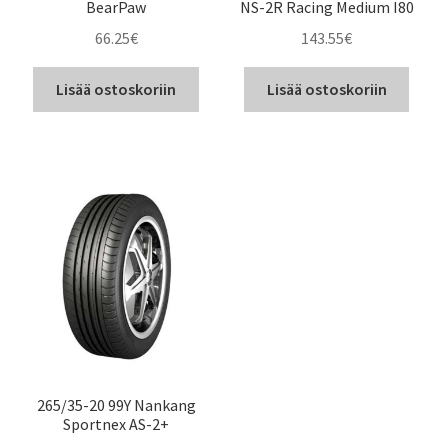
BearPaw
NS-2R Racing Medium I80
66.25
€
143.55
€
Lisää ostoskoriin
Lisää ostoskoriin
265/35-20 99Y Nankang
Sportnex AS-2+