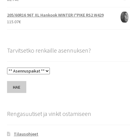
205/60R16 96T XL Hankook WINTER I*PIKE RS2 W429
115.07
€
Tarvitsetko renkaille asennuksen?
HAE
Rengasuutiset ja vinkit ostamiseen
Tilausohjeet