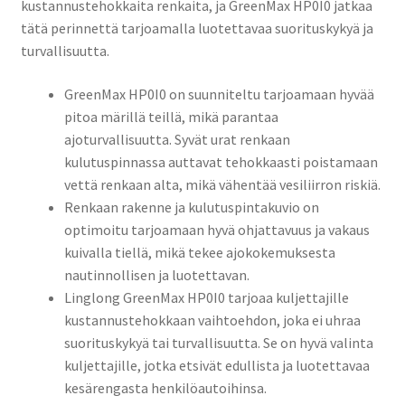
kustannustehokkaita renkaita, ja GreenMax HP0I0 jatkaa
tätä perinnettä tarjoamalla luotettavaa suorituskykyä ja
turvallisuutta.
GreenMax HP0I0 on suunniteltu tarjoamaan hyvää
pitoa märillä teillä, mikä parantaa
ajoturvallisuutta. Syvät urat renkaan
kulutuspinnassa auttavat tehokkaasti poistamaan
vettä renkaan alta, mikä vähentää vesiliirron riskiä.
Renkaan rakenne ja kulutuspintakuvio on
optimoitu tarjoamaan hyvä ohjattavuus ja vakaus
kuivalla tiellä, mikä tekee ajokokemuksesta
nautinnollisen ja luotettavan.
Linglong GreenMax HP0I0 tarjoaa kuljettajille
kustannustehokkaan vaihtoehdon, joka ei uhraa
suorituskykyä tai turvallisuutta. Se on hyvä valinta
kuljettajille, jotka etsivät edullista ja luotettavaa
kesärengasta henkilöautoihinsa.