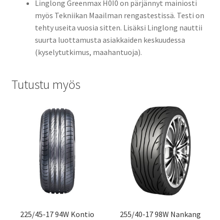
Linglong Greenmax H0I0 on pärjännyt mainiosti
myös Tekniikan Maailman rengastestissä. Testi on
tehty useita vuosia sitten. Lisäksi Linglong nauttii
suurta luottamusta asiakkaiden keskuudessa
(kyselytutkimus, maahantuoja).
Tutustu myös
225/45-17 94W Kontio
255/40-17 98W Nankang