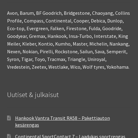
Avon, Barum, BF Goodrich, Bridgestone, Chaoyang, Collins
Profile, Compass, Continental, Cooper, Debica, Dunlop,
Eco-top, Evergreen, Falken, Firestone, Fulda, Goodride,
Goodyear, Gremax, Hankook, Insa-Turbo, Interstate, King
Meiler, Kleber, Kontio, Kumho, Master, Michelin, Nankang,
Nexen, Nokian, Pirelli, Rockstone, Sailun, Sava, Semperit,
Syron, Tigar, Toyo, Tracmax, Triangle, Uniroyal,
Vredestein, Zeetex, Westlake, Wico, Wolf tyres, Yokohama.
Uutiset & julkaisut
Hankook Vantra Transit RA58 – Pakettiauton
kesärengas
Continental SportContact 7 – Laadukas sportrengas