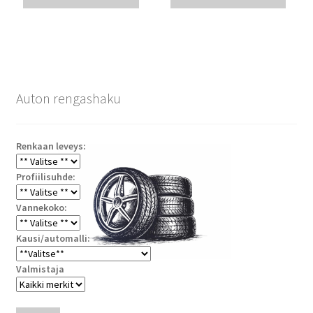
Auton rengashaku
Renkaan leveys:
Profiilisuhde:
Vannekoko:
Kausi/automalli:
Valmistaja