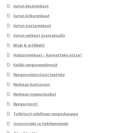
Auton kesärenkaat
Auton kitkarenkaat
Auton nastarenkaat
Auton renkaat osamaksulla
Blogi & artikkelit
Halppisrenkaat – kannattako ostaa?
Kaikki rengasmerkinnät
Rengasvalmistajat luettelo
Renkaan kantavuus
Renkaan nopeusluokat
Rengastestit
Tutkitusti edullinen rengaskauppa
Urasyvyydet ja tieliikennelaki