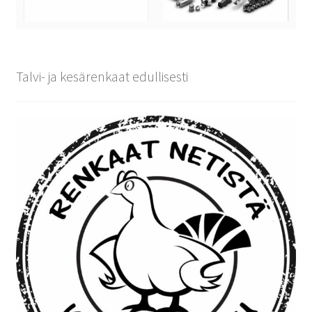
Talvi- ja kesärenkaat edullisesti