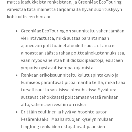
mutta laadukkaista renkaistaan, ja GreenMax EcoTouring
vahvistaa tätä mainetta tarjoamalla hyvän suorituskyvyn
kohtuulliseen hintaan.
GreenMax EcoTouring on suunniteltu vähentämään
vierintävastusta, mikä auttaa parantamaan
ajoneuvon polttoainetaloudellisuutta. Tämä ei
ainoastaan säästä rahaa polttoainekustannuksissa,
vaan myös vähentää hiilidioksidipäästöjä, edistäen
ympäristöystävällisempää ajamista.
Renkaan erikoissuunniteltu kulutuspintakuvio ja
kumiseos parantavat pitoa märillä teillä, mikä lisää
turvallisuutta sateisissa olosuhteissa. Syvät urat
auttavat tehokkaasti poistamaan vettä renkaan
alta, vähentäen vesiliirron riskiä.
Erittäin edullinen ja hyvä vaihtoehto auton
kesärenkaaksi. Maahantuojan kyselyn mukaan
Linglong renkaiden ostajat ovat pääosien