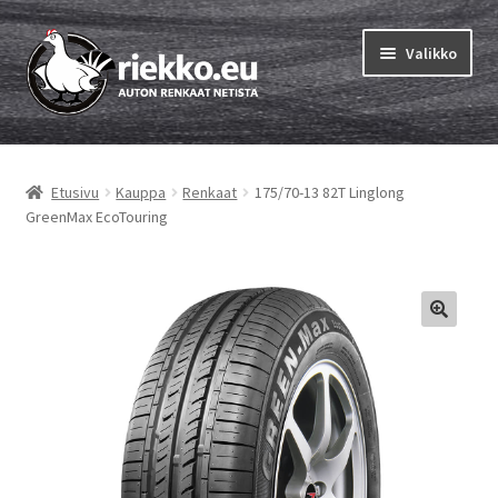
Siirry
Siirry
Valikko
navigointiin
sisältöön
Etusivu
Etusivu
Kauppa
Renkaat
175/70-13 82T Linglong
Laajen
Vinkit & ohjeet
GreenMax EcoTouring
alemm
tason
Tilausohjeet
valikko
Laajen
Auton renkaat
alemm
tason
Rengastestit
valikko
Yhteys