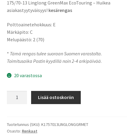
175/70-13 Linglong GreenMax EcoTouring – Huikea
asiakastyytyväisyys!
kesärengas
Polttoainetehokkuus: E
Märkäpito: C
Melupäästö: 2 (70)
*
Tämä rengas tulee suoraan Suomen varastolta.
Toimitusaika Postin kyydillä noin 2-4 arkipäivää
.
20 varastossa
175/70-
Lisää ostoskoriin
13
82T
Linglong
GreenMax
Tuotetunnus (SKU):
K1757013LINGLONGGRMET
Osasto:
Renkaat
EcoTouring