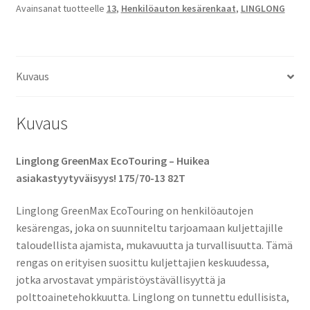
Avainsanat tuotteelle
13
,
Henkilöauton kesärenkaat
,
LINGLONG
määrä
Kuvaus
Kuvaus
Linglong GreenMax EcoTouring – Huikea
asiakastyytyväisyys! 175/70-13 82T
Linglong GreenMax EcoTouring on henkilöautojen
kesärengas, joka on suunniteltu tarjoamaan kuljettajille
taloudellista ajamista, mukavuutta ja turvallisuutta. Tämä
rengas on erityisen suosittu kuljettajien keskuudessa,
jotka arvostavat ympäristöystävällisyyttä ja
polttoainetehokkuutta. Linglong on tunnettu edullisista,