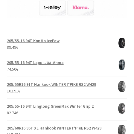
205/55-16 94T Kontio IcePaw
89.49
€
205/55-16 94T Lappi Jää-Ahma
74.50
€
205/55R16 91T Hankook WINTER I*PIKE RS2 W429
102.91
€
205/55-16 94T Linglong GreenMax Winter Grip 2
82.74
€
205/60R16 96T XL Hankook WINTER I*PIKE RS2 W429