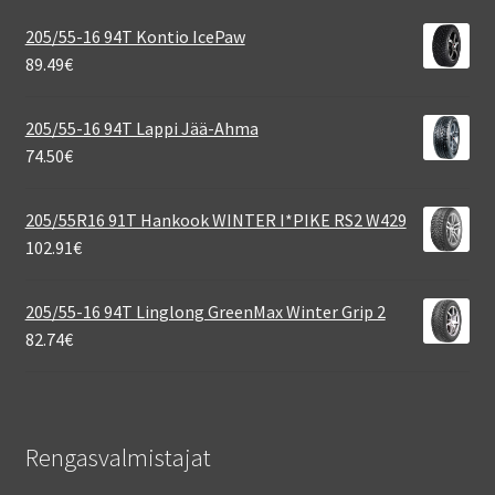
205/55-16 94T Kontio IcePaw
89.49
€
205/55-16 94T Lappi Jää-Ahma
74.50
€
205/55R16 91T Hankook WINTER I*PIKE RS2 W429
102.91
€
205/55-16 94T Linglong GreenMax Winter Grip 2
82.74
€
Rengasvalmistajat