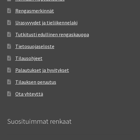
Rengasmerkinnät
Urasyvyydet ja tieliikennelaki
Tutkitusti edullinen rengaskauppa
Tietosuojaseloste
Tilausohjeet
Palautukset ja hyvitykset
Tilauksen peruutus
Ota yhteyttä
Suosituimmat renkaat