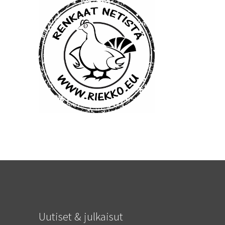
Uutiset & julkaisut