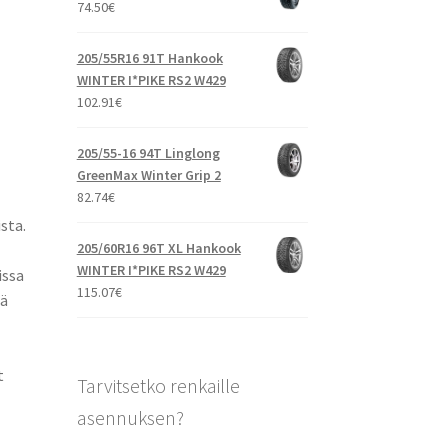
74.50
€
205/55R16 91T Hankook
WINTER I*PIKE RS2 W429
102.91
€
205/55-16 94T Linglong
GreenMax Winter Grip 2
82.74
€
sta.
205/60R16 96T XL Hankook
WINTER I*PIKE RS2 W429
issa
115.07
€
tä
t
Tarvitsetko renkaille
asennuksen?