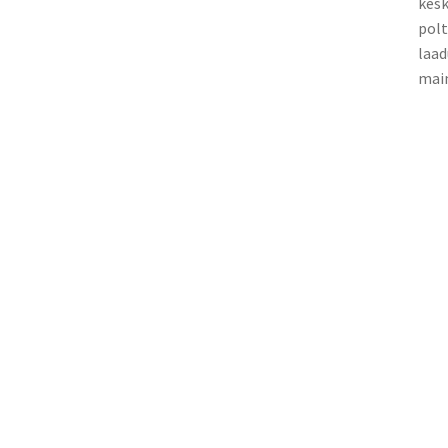
kesk
polt
laad
main