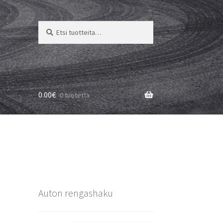
Etsi:
Haku
0.00
€
0 tuotetta
Auton rengashaku