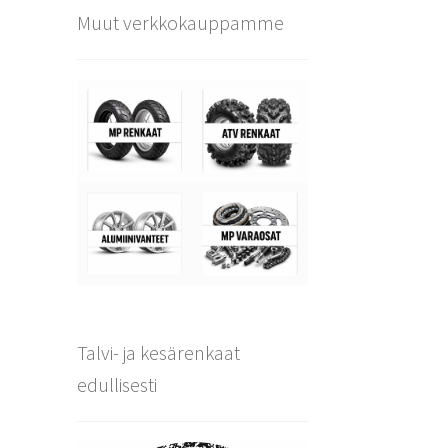
Muut verkkokauppamme
Talvi- ja kesärenkaat
edullisesti