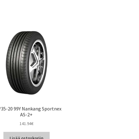
/35-20 99Y Nankang Sportnex
AS-2+
141.94
€
Lisää ostoskoriin