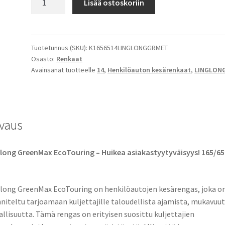
Lisää ostoskoriin
14
79T
Linglong
GreenMax
Tuotetunnus (SKU):
K1656514LINGLONGGRMET
Osasto:
Renkaat
EcoTouring
Avainsanat tuotteelle
14
,
Henkilöauton kesärenkaat
,
LINGLON
määrä
vaus
long GreenMax EcoTouring – Huikea asiakastyytyväisyys! 165/65
long GreenMax EcoTouring on henkilöautojen kesärengas, joka o
niteltu tarjoamaan kuljettajille taloudellista ajamista, mukavuut
allisuutta. Tämä rengas on erityisen suosittu kuljettajien