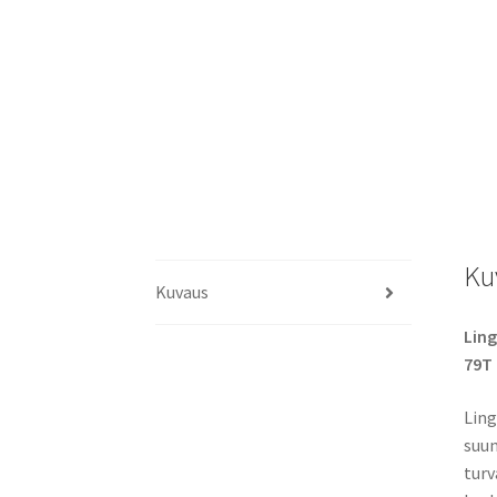
Ku
Kuvaus
Ling
79T
Ling
suun
turv