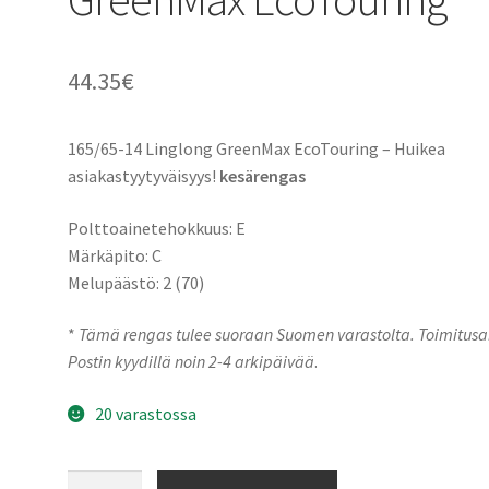
44.35
€
165/65-14 Linglong GreenMax EcoTouring – Huikea
asiakastyytyväisyys!
kesärengas
Polttoainetehokkuus: E
Märkäpito: C
Melupäästö: 2 (70)
*
Tämä rengas tulee suoraan Suomen varastolta. Toimitusa
Postin kyydillä noin 2-4 arkipäivää
.
20 varastossa
165/65-