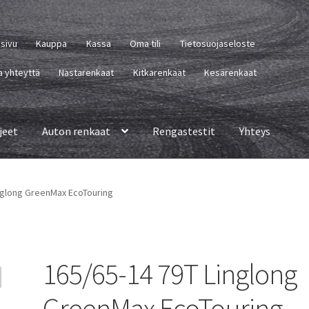
usivu
Kauppa
Kassa
Oma tili
Tietosuojaseloste
a yhteyttä
Nastarenkaat
Kitkarenkaat
Kesärenkaat
jeet
Auton renkaat
Rengastestit
Yhteys
nglong GreenMax EcoTouring
165/65-14 79T Linglong
GreenMax EcoTouring