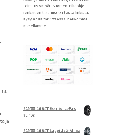
Toimitus ympäri Suomen. Pikaohje
renkaiden tilaamiseen
tästä
linkistä.
Kysy
apua
tarvittaessa, neuvomme
mielellämme.
G
-14
205/55-16 94T Kontio IcePaw
n
89.49
€
ta ja
205/55-16 94T Lappi Jää-Ahma