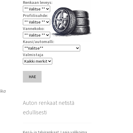
Renkaan leveys:
Profiilisuhde:
Vannekoko:
Kausi/automalli:
Valmistaja
HAE
ika
Auton renkaat netistä
edullisesti
Kesä- ja talvirenkaat. Laaja valikoima.