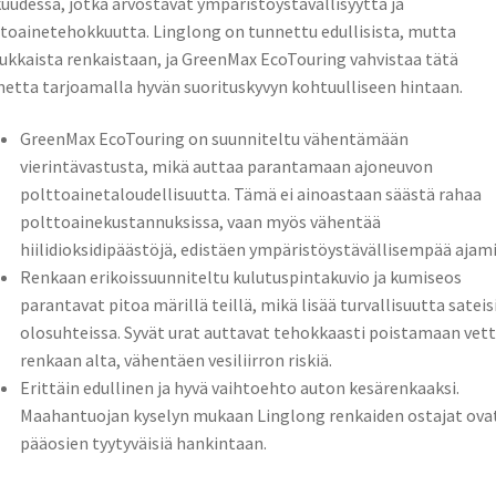
uudessa, jotka arvostavat ympäristöystävällisyyttä ja
toainetehokkuutta. Linglong on tunnettu edullisista, mutta
ukkaista renkaistaan, ja GreenMax EcoTouring vahvistaa tätä
etta tarjoamalla hyvän suorituskyvyn kohtuulliseen hintaan.
GreenMax EcoTouring on suunniteltu vähentämään
vierintävastusta, mikä auttaa parantamaan ajoneuvon
polttoainetaloudellisuutta. Tämä ei ainoastaan säästä rahaa
polttoainekustannuksissa, vaan myös vähentää
hiilidioksidipäästöjä, edistäen ympäristöystävällisempää ajami
Renkaan erikoissuunniteltu kulutuspintakuvio ja kumiseos
parantavat pitoa märillä teillä, mikä lisää turvallisuutta sateis
olosuhteissa. Syvät urat auttavat tehokkaasti poistamaan vet
renkaan alta, vähentäen vesiliirron riskiä.
Erittäin edullinen ja hyvä vaihtoehto auton kesärenkaaksi.
Maahantuojan kyselyn mukaan Linglong renkaiden ostajat ova
pääosien tyytyväisiä hankintaan.