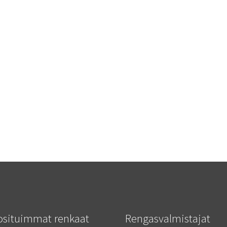
osituimmat renkaat
Rengasvalmistajat