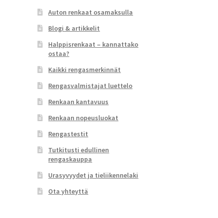
Auton renkaat osamaksulla
Blogi & artikkelit
Halppisrenkaat – kannattako
ostaa?
Kaikki rengasmerkinnät
Rengasvalmistajat luettelo
Renkaan kantavuus
Renkaan nopeusluokat
Rengastestit
Tutkitusti edullinen
rengaskauppa
Urasyvyydet ja tieliikennelaki
Ota yhteyttä