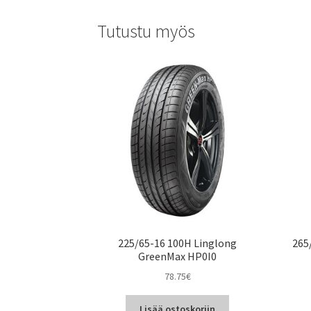
Tutustu myös
225/65-16 100H Linglong
265
GreenMax HP0I0
78.75
€
Lisää ostoskoriin