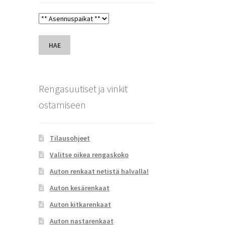
HAE
Rengasuutiset ja vinkit
ostamiseen
Tilausohjeet
Valitse oikea rengaskoko
Auton renkaat netistä halvalla!
Auton kesärenkaat
Auton kitkarenkaat
Auton nastarenkaat