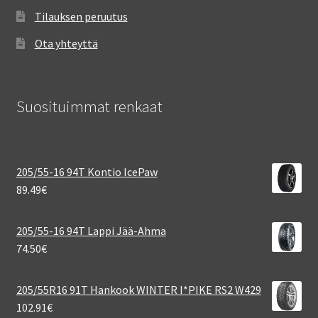
Tilauksen peruutus
Ota yhteyttä
Suosituimmat renkaat
205/55-16 94T Kontio IcePaw
89.49
€
205/55-16 94T Lappi Jää-Ahma
74.50
€
205/55R16 91T Hankook WINTER I*PIKE RS2 W429
102.91
€