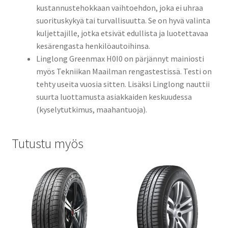
kustannustehokkaan vaihtoehdon, joka ei uhraa
suorituskykyä tai turvallisuutta. Se on hyvä valinta
kuljettajille, jotka etsivät edullista ja luotettavaa
kesärengasta henkilöautoihinsa.
Linglong Greenmax H0I0 on pärjännyt mainiosti
myös Tekniikan Maailman rengastestissä. Testi on
tehty useita vuosia sitten. Lisäksi Linglong nauttii
suurta luottamusta asiakkaiden keskuudessa
(kyselytutkimus, maahantuoja).
Tutustu myös