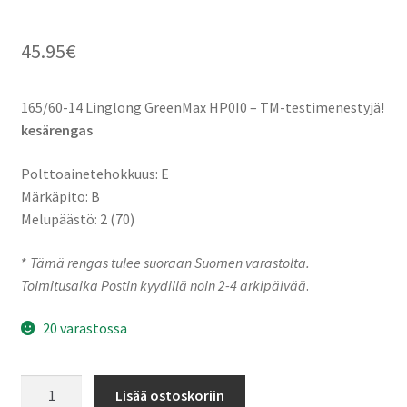
45.95
€
165/60-14 Linglong GreenMax HP0I0 – TM-testimenestyjä!
kesärengas
Polttoainetehokkuus: E
Märkäpito: B
Melupäästö: 2 (70)
*
Tämä rengas tulee suoraan Suomen varastolta.
Toimitusaika Postin kyydillä noin 2-4 arkipäivää
.
20 varastossa
165/60-
Lisää ostoskoriin