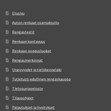
Etusivu
Auton renkaat osamaksulla
Rengastestit
Renkaan kantavuus
Renkaan nopeusluokat
Rengasmerkinnät
Urasyvyydet ja tieliikennelaki
Tutkitusti edullinen rengaskauppa
Tietosuojaseloste
Tilausohjeet
Palautukset ja hyvitykset