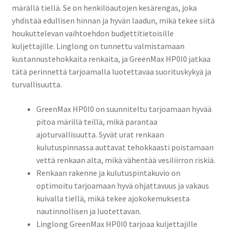
märällä tiellä. Se on henkilöautojen kesärengas, joka
yhdistää edullisen hinnan ja hyvän laadun, mikä tekee siitä
houkuttelevan vaihtoehdon budjettitietoisille
kuljettajille. Linglong on tunnettu valmistamaan
kustannustehokkaita renkaita, ja GreenMax HP0I0 jatkaa
tätä perinnettä tarjoamalla luotettavaa suorituskykyä ja
turvallisuutta.
GreenMax HP0I0 on suunniteltu tarjoamaan hyvää
pitoa märillä teillä, mikä parantaa
ajoturvallisuutta. Syvät urat renkaan
kulutuspinnassa auttavat tehokkaasti poistamaan
vettä renkaan alta, mikä vähentää vesiliirron riskiä.
Renkaan rakenne ja kulutuspintakuvio on
optimoitu tarjoamaan hyvä ohjattavuus ja vakaus
kuivalla tiellä, mikä tekee ajokokemuksesta
nautinnollisen ja luotettavan.
Linglong GreenMax HP0I0 tarjoaa kuljettajille