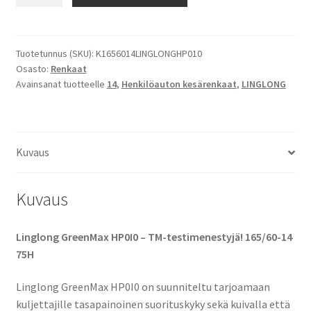
14
75H
Linglong
GreenMax
Tuotetunnus (SKU):
K1656014LINGLONGHP010
Osasto:
Renkaat
HP0I0
Avainsanat tuotteelle
14
,
Henkilöauton kesärenkaat
,
LINGLONG
määrä
Kuvaus
Kuvaus
Linglong GreenMax HP0I0 – TM-testimenestyjä! 165/60-14
75H
Linglong GreenMax HP0I0 on suunniteltu tarjoamaan
kuljettajille tasapainoinen suorituskyky sekä kuivalla että