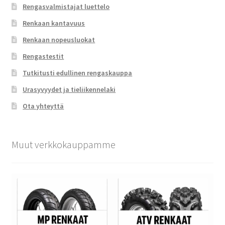
Rengasvalmistajat luettelo
Renkaan kantavuus
Renkaan nopeusluokat
Rengastestit
Tutkitusti edullinen rengaskauppa
Urasyvyydet ja tieliikennelaki
Ota yhteyttä
Muut verkkokauppamme