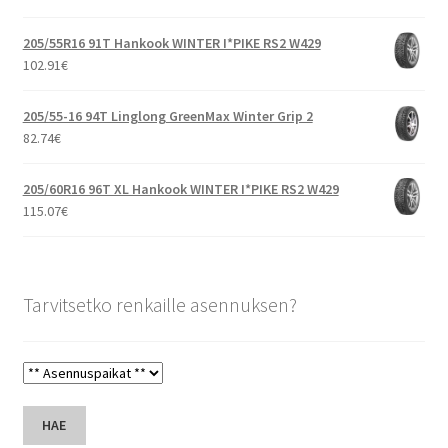
205/55R16 91T Hankook WINTER I*PIKE RS2 W429
102.91
€
205/55-16 94T Linglong GreenMax Winter Grip 2
82.74
€
205/60R16 96T XL Hankook WINTER I*PIKE RS2 W429
115.07
€
Tarvitsetko renkaille asennuksen?
HAE