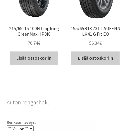
215/65-15 100H Linglong
155/65R13 73T LAUFENN
GreenMax HP0I0
LK41 G Fit EQ
70.74
€
56.34
€
Lisää ostoskoriin
Lisää ostoskoriin
Auton rengashaku
Renkaan leveys: