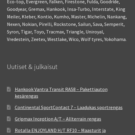
Eco-top, Evergreen, Falken, Firestone, Fulda, Goodride,
Goodyear, Gremax, Hankook, Insa-Turbo, Interstate, King
Meiler, Kleber, Kontio, Kumho, Master, Michelin, Nankang,
Nexen, Nokian, Pirelli, Rockstone, Sailun, Sava, Semperit,
Syron, Tigar, Toyo, Tracmax, Triangle, Uniroyal,
Vredestein, Zeetex, Westlake, Wico, Wolf tyres, Yokohama.
Uutiset & julkaisut
Hankook Vantra Transit RA58 – Pakettiauton
kesärengas
Continental SportContact 7 – Laadukas sportrengas
Gripmax Inception A/T – Allterrain rengas
Rotalla ENJOYLAND H/T RF10 – Maasturit ja