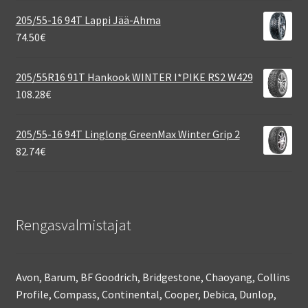
205/55-16 94T Lappi Jää-Ahma
74.50
€
205/55R16 91T Hankook WINTER I*PIKE RS2 W429
108.28
€
205/55-16 94T Linglong GreenMax Winter Grip 2
82.74
€
Rengasvalmistajat
Avon, Barum, BF Goodrich, Bridgestone, Chaoyang, Collins
Profile, Compass, Continental, Cooper, Debica, Dunlop,