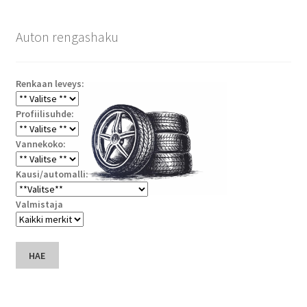
Auton rengashaku
Renkaan leveys:
Profiilisuhde:
Vannekoko:
Kausi/automalli:
Valmistaja
HAE