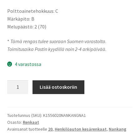
Polttoainetehokkuus: C
Märkäpito: B
Melupäästö: 2 (70)
*
Tämä rengas tulee suoraan Suomen varastolta.
Toimitusaika Postin kyydillä noin 2-4 arkipäivää
.
4 varastossa
155/60-
Lisää ostoskoriin
20
80Q
Nankang
NA-
Tuotetunnus (SKU):
K1556020NANKANGNA1
Osasto:
Renkaat
1
Avainsanat tuotteelle
20
,
Henkilöauton kesärenkaat
,
Nankang
määrä