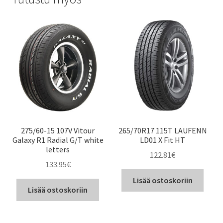
275/60-15 107V Vitour
265/70R17 115T LAUFENN
Galaxy R1 Radial G/T white
LD01 X Fit HT
letters
122.81
€
133.95
€
Lisää ostoskoriin
Lisää ostoskoriin