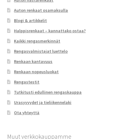
Auton renkaat osamaksulla
Blogi & artikkelit
Halppisrenkaat – kannattako ostaa?
Kaikki rengasmerkinnät
Rengasvalmistajat luettelo
Renkaan kantavuus
Renkaan nopeusluokat
Rengastestit
Tutkitusti edullinen rengaskauppa
Urasyvyydet ja tieliikennelaki
Ota yhteyttä
Muut verkkokauppamme