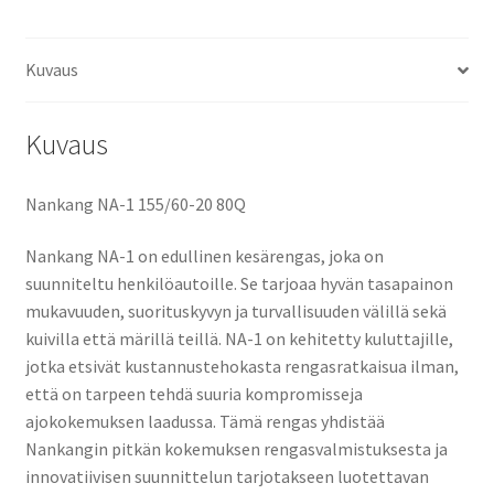
Kuvaus
Kuvaus
Nankang NA-1 155/60-20 80Q
Nankang NA-1 on edullinen kesärengas, joka on
suunniteltu henkilöautoille. Se tarjoaa hyvän tasapainon
mukavuuden, suorituskyvyn ja turvallisuuden välillä sekä
kuivilla että märillä teillä. NA-1 on kehitetty kuluttajille,
jotka etsivät kustannustehokasta rengasratkaisua ilman,
että on tarpeen tehdä suuria kompromisseja
ajokokemuksen laadussa. Tämä rengas yhdistää
Nankangin pitkän kokemuksen rengasvalmistuksesta ja
innovatiivisen suunnittelun tarjotakseen luotettavan