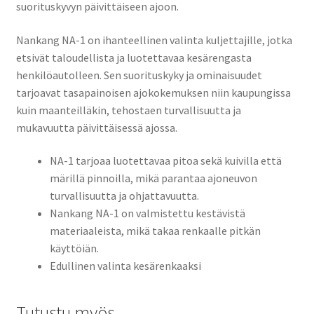
suorituskyvyn päivittäiseen ajoon.
Nankang NA-1 on ihanteellinen valinta kuljettajille, jotka
etsivät taloudellista ja luotettavaa kesärengasta
henkilöautolleen. Sen suorituskyky ja ominaisuudet
tarjoavat tasapainoisen ajokokemuksen niin kaupungissa
kuin maanteilläkin, tehostaen turvallisuutta ja
mukavuutta päivittäisessä ajossa.
NA-1 tarjoaa luotettavaa pitoa sekä kuivilla että
märillä pinnoilla, mikä parantaa ajoneuvon
turvallisuutta ja ohjattavuutta.
Nankang NA-1 on valmistettu kestävistä
materiaaleista, mikä takaa renkaalle pitkän
käyttöiän.
Edullinen valinta kesärenkaaksi
Tutustu myös