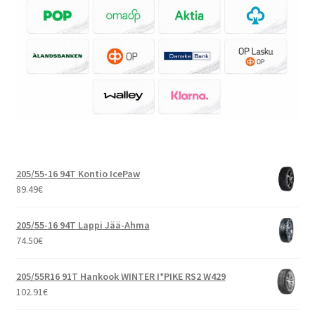
205/55-16 94T Kontio IcePaw
89.49
€
205/55-16 94T Lappi Jää-Ahma
74.50
€
205/55R16 91T Hankook WINTER I*PIKE RS2 W429
102.91
€