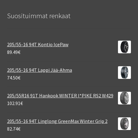
Suosituimmat renkaat
205/55-16 94T Kontio IcePaw
89.49
€
205/55-16 94T Lappi Jää-Ahma
74.50
€
205/55R16 91T Hankook WINTER I*PIKE RS2 W429
102.91
€
205/55-16 94T Linglong GreenMax Winter Grip 2
82.74
€