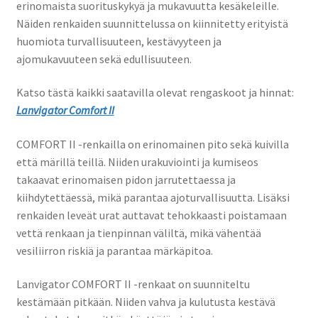
erinomaista suorituskykyä ja mukavuutta kesäkeleille.
Näiden renkaiden suunnittelussa on kiinnitetty erityistä
huomiota turvallisuuteen, kestävyyteen ja
ajomukavuuteen sekä edullisuuteen.
Katso tästä kaikki saatavilla olevat rengaskoot ja hinnat:
Lanvigator Comfort II
COMFORT II -renkailla on erinomainen pito sekä kuivilla
että märillä teillä. Niiden urakuviointi ja kumiseos
takaavat erinomaisen pidon jarrutettaessa ja
kiihdytettäessä, mikä parantaa ajoturvallisuutta. Lisäksi
renkaiden leveät urat auttavat tehokkaasti poistamaan
vettä renkaan ja tienpinnan väliltä, mikä vähentää
vesiliirron riskiä ja parantaa märkäpitoa.
Lanvigator COMFORT II -renkaat on suunniteltu
kestämään pitkään. Niiden vahva ja kulutusta kestävä