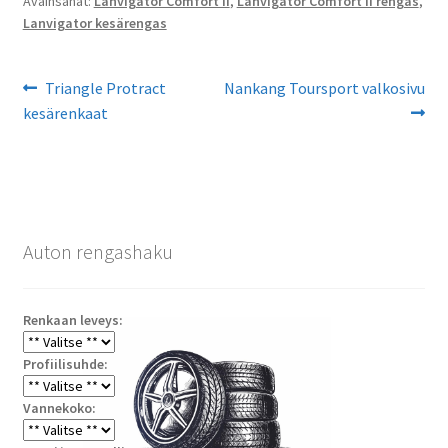
Avainsanat:
Lanvigator Comfort II
,
Lanvigator Comfort II rengas
,
Lanvigator kesärengas
Artikkelien
Edellinen
Seuraava
Triangle Protract
Nankang Toursport valkosivu
artikkeli
artikkeli:
kesärenkaat
selaus
Auton rengashaku
Renkaan leveys:
Profiilisuhde:
Vannekoko: