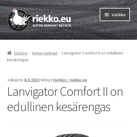
Siirry
Siirry
Valikko
navigointiin
sisältöön
Etusivu
Etusivu
Auton renkaat
Lanvigator Comfort II on edullinen
Laajen
Vinkit & ohjeet
kesärengas
alemm
tason
Tilausohjeet
valikko
Julkaistu
8.6.2023
tehnyt
Herkko / riekko.eu
Lanvigator Comfort II on
Laajen
Auton renkaat
alemm
edullinen kesärengas
tason
Rengastestit
valikko
Yhteys