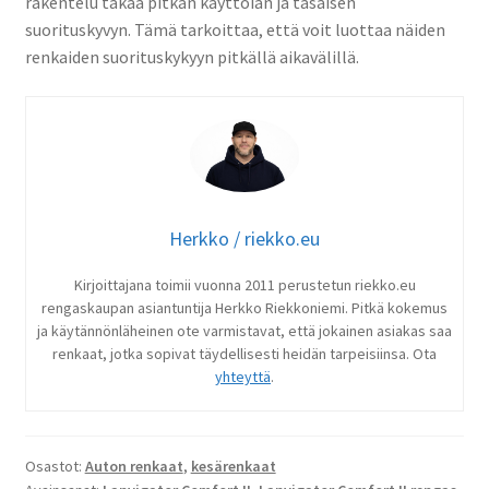
rakentelu takaa pitkän käyttöiän ja tasaisen
suorituskyvyn. Tämä tarkoittaa, että voit luottaa näiden
renkaiden suorituskykyyn pitkällä aikavälillä.
Herkko / riekko.eu
Kirjoittajana toimii vuonna 2011 perustetun riekko.eu
rengaskaupan asiantuntija Herkko Riekkoniemi. Pitkä kokemus
ja käytännönläheinen ote varmistavat, että jokainen asiakas saa
renkaat, jotka sopivat täydellisesti heidän tarpeisiinsa. Ota
yhteyttä
.
Osastot:
Auton renkaat
,
kesärenkaat