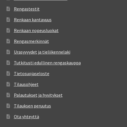
Rengastestit
Renkaan kantavuus
Renkaan nopeusluokat
Rengasmerkinnät
Urasyvyydet ja tieliikennelaki
Tutkitusti edullinen rengaskauppa
Tietosuojaseloste
Tilausohjeet
Palautukset ja hyvitykset
Tilauksen peruutus
Ota yhteyttä