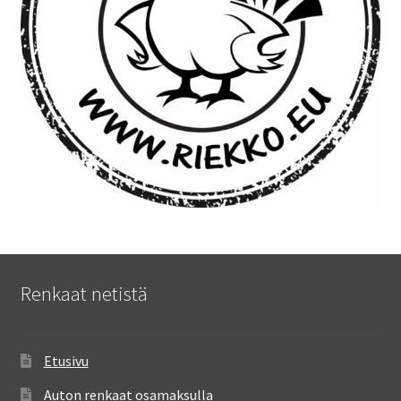
Renkaat netistä
Etusivu
Auton renkaat osamaksulla