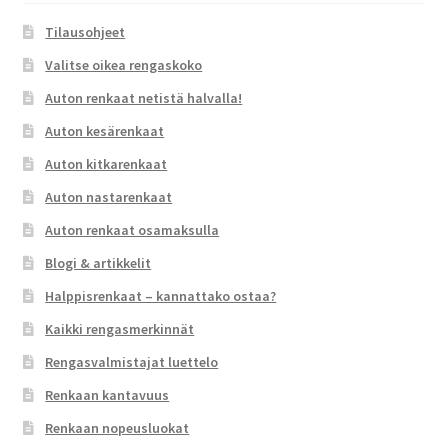
Tilausohjeet
Valitse oikea rengaskoko
Auton renkaat netistä halvalla!
Auton kesärenkaat
Auton kitkarenkaat
Auton nastarenkaat
Auton renkaat osamaksulla
Blogi & artikkelit
Halppisrenkaat – kannattako ostaa?
Kaikki rengasmerkinnät
Rengasvalmistajat luettelo
Renkaan kantavuus
Renkaan nopeusluokat