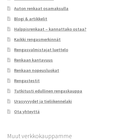
Auton renkaat osamaksulla
Blogi & artikkelit
Halppisrenkaat – kannattako ostaa?
Kaikki rengasmerkinnät
Rengasvalmistajat luettelo
Renkaan kantavuus
Renkaan nopeusluokat
Rengastestit
Tutkitusti edullinen rengaskauppa
Urasyvyydet ja tieliikennelaki
Ota yhteyttä
Muut verkkokauppamme