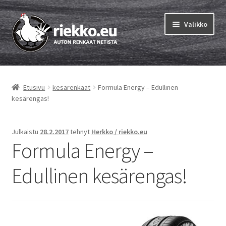
Siirry
Siirry
Valikko
navigointiin
sisältöön
Etusivu
Etusivu
kesärenkaat
Formula Energy – Edullinen
Laajen
Vinkit & ohjeet
kesärengas!
alemm
tason
Tilausohjeet
valikko
Julkaistu
28.2.2017
tehnyt
Herkko / riekko.eu
Formula Energy –
Laajen
Auton renkaat
alemm
Edullinen kesärengas!
tason
Rengastestit
valikko
Yhteys