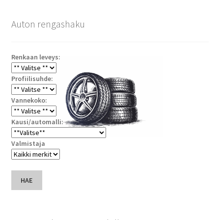
Auton rengashaku
Renkaan leveys:
Profiilisuhde:
Vannekoko:
Kausi/automalli:
Valmistaja
HAE