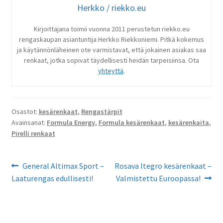
Herkko / riekko.eu
Kirjoittajana toimii vuonna 2011 perustetun riekko.eu
rengaskaupan asiantuntija Herkko Riekkoniemi. Pitkä kokemus
ja käytännönläheinen ote varmistavat, että jokainen asiakas saa
renkaat, jotka sopivat täydellisesti heidän tarpeisiinsa. Ota
yhteyttä
.
Osastot:
kesärenkaat
,
Rengastärpit
Avainsanat:
Formula Energy
,
Formula kesärenkaat
,
kesärenkaita
,
Pirelli renkaat
Artikkelien
Edellinen
Seuraava
General Altimax Sport –
Rosava Itegro kesärenkaat –
artikkeli
artikkeli:
Laaturengas edullisesti!
Valmistettu Euroopassa!
selaus