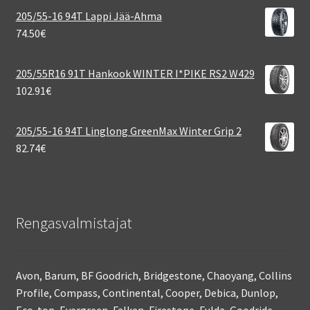
205/55-16 94T Lappi Jää-Ahma
74.50
€
205/55R16 91T Hankook WINTER I*PIKE RS2 W429
102.91
€
205/55-16 94T Linglong GreenMax Winter Grip 2
82.74
€
Rengasvalmistajat
Avon, Barum, BF Goodrich, Bridgestone, Chaoyang, Collins
Profile, Compass, Continental, Cooper, Debica, Dunlop,
Eco-top, Evergreen, Falken, Firestone, Fulda, Goodride,