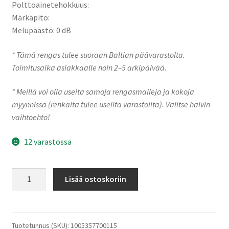
Polttoainetehokkuus:
Märkäpito:
Melupäästö: 0 dB
* Tämä rengas tulee suoraan Baltian päävarastolta.
Toimitusaika asiakkaalle noin 2–5 arkipäivää.
* Meillä voi olla useita samoja rengasmalleja ja kokoja
myynnissä (renkaita tulee useilta varastoilta). Valitse halvin
vaihtoehto!
12 varastossa
Sailun
Lisää ostoskoriin
225/45R17
94T
ICE
BLAZER
Tuotetunnus (SKU):
1005357700115