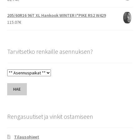
205/60R16 96T XL Hankook WINTER I*PIKE RS2 W429
115.07
€
Tarvitsetko renkaille asennuksen?
HAE
Rengasuutiset ja vinkit ostamiseen
Tilausohjeet