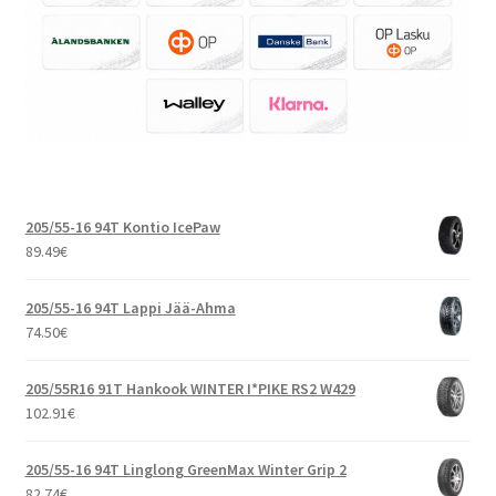
205/55-16 94T Kontio IcePaw
89.49
€
205/55-16 94T Lappi Jää-Ahma
74.50
€
205/55R16 91T Hankook WINTER I*PIKE RS2 W429
102.91
€
205/55-16 94T Linglong GreenMax Winter Grip 2
82.74
€