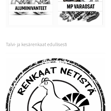
Talvi- ja kesärenkaat edullisesti