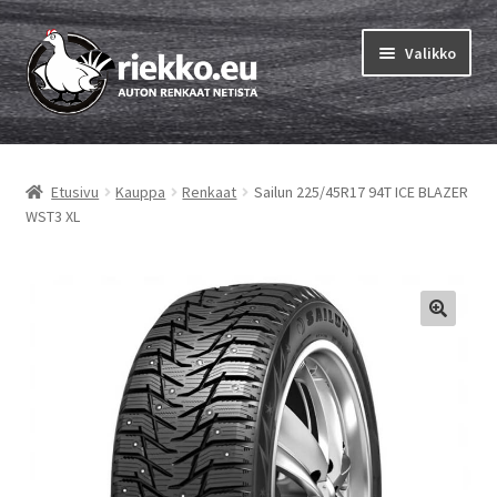
Siirry
Siirry
Valikko
navigointiin
sisältöön
Etusivu
Etusivu
Kauppa
Renkaat
Sailun 225/45R17 94T ICE BLAZER
Laajen
Vinkit & ohjeet
WST3 XL
alemm
tason
Tilausohjeet
valikko
Laajen
Auton renkaat
alemm
tason
Rengastestit
valikko
Yhteys