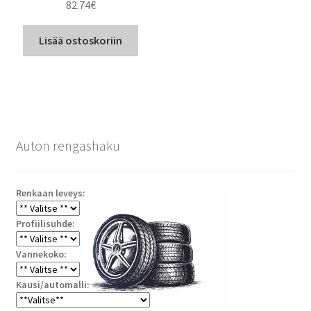
82.74
€
Lisää ostoskoriin
Auton rengashaku
Renkaan leveys:
Profiilisuhde:
Vannekoko:
Kausi/automalli: