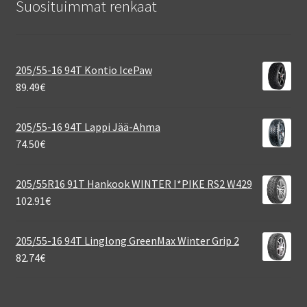
Suosituimmat renkaat
205/55-16 94T Kontio IcePaw
89.49
€
205/55-16 94T Lappi Jää-Ahma
74.50
€
205/55R16 91T Hankook WINTER I*PIKE RS2 W429
102.91
€
205/55-16 94T Linglong GreenMax Winter Grip 2
82.74
€