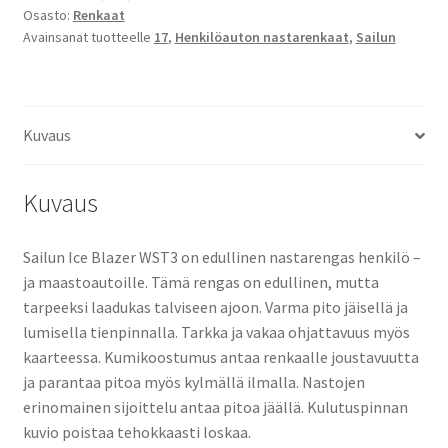
Osasto:
Renkaat
WST3
Avainsanat tuotteelle
17
,
Henkilöauton nastarenkaat
,
Sailun
XL
määrä
Kuvaus
Kuvaus
Sailun Ice Blazer WST3 on edullinen nastarengas henkilö –
ja maastoautoille. Tämä rengas on edullinen, mutta
tarpeeksi laadukas talviseen ajoon. Varma pito jäisellä ja
lumisella tienpinnalla. Tarkka ja vakaa ohjattavuus myös
kaarteessa. Kumikoostumus antaa renkaalle joustavuutta
ja parantaa pitoa myös kylmällä ilmalla. Nastojen
erinomainen sijoittelu antaa pitoa jäällä. Kulutuspinnan
kuvio poistaa tehokkaasti loskaa.