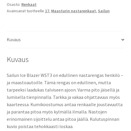
Osasto:
Renkaat
WST3
Avainsanat tuotteelle
17
,
Maasturin nastarenkaat
,
Sailun
määrä
Kuvaus
Kuvaus
Sailun Ice Blazer WST3 on edullinen nastarengas henkilö –
ja maastoautoille. Tämä rengas on edullinen, mutta
tarpeeksi laadukas talviseen ajoon. Varma pito jäisellä ja
lumisella tienpinnalla. Tarkka ja vakaa ohjattavuus myös
kaarteessa. Kumikoostumus antaa renkaalle joustavuutta
ja parantaa pitoa myös kylmällä ilmalla. Nastojen
erinomainen sijoittelu antaa pitoa jäällä. Kulutuspinnan
kuvio poistaa tehokkaasti loskaa.