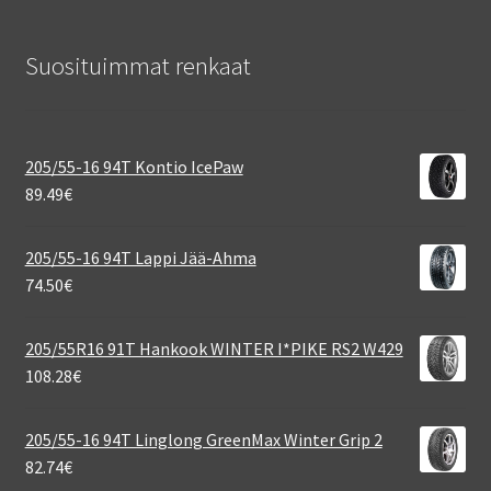
Suosituimmat renkaat
205/55-16 94T Kontio IcePaw
89.49
€
205/55-16 94T Lappi Jää-Ahma
74.50
€
205/55R16 91T Hankook WINTER I*PIKE RS2 W429
108.28
€
205/55-16 94T Linglong GreenMax Winter Grip 2
82.74
€