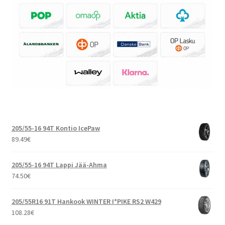
205/55-16 94T Kontio IcePaw
89.49
€
205/55-16 94T Lappi Jää-Ahma
74.50
€
205/55R16 91T Hankook WINTER I*PIKE RS2 W429
108.28
€