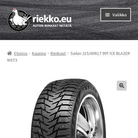
Siirry
Siirry
Valikko
navigointiin
sisältöön
Etusivu
Etusivu
Kauppa
Renkaat
Sailun 215/65R17 99T ICE BLAZER
Laajen
Vinkit & ohjeet
WST3
alemm
tason
Tilausohjeet
valikko
Laajen
Auton renkaat
alemm
tason
Rengastestit
valikko
Yhteys