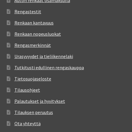
Auton renkaat osamaksulla
Rengastestit
Renkaan kantavuus
Renkaan nopeusluokat
Rengasmerkinnät
Urasyvyydet ja tieliikennelaki
Tutkitusti edullinen rengaskauppa
Tietosuojaseloste
Tilausohjeet
Palautukset ja hyvitykset
Tilauksen peruutus
Ota yhteyttä