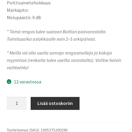
Polttoainetehokkuus:
Märkäpito:
Melupäästö: 0 dB
* Tämä rengas tulee suoraan Baltian päävarastolta.
Toimitusaika asiakkaalle noin 2–5 arkipäivää.
* Meillä voi olla useita samoja rengasmalleja ja kokoja
myynnissä (renkaita tulee useilta varastoilta). Valitse halvin
vaihtoehto!
12 varastossa
Sailun
Lisää ostoskoriin
215/65R17
99T
ICE
BLAZER
Tuotetunnus (SKU):
1005375200290