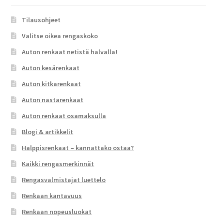
Tilausohjeet
Valitse oikea rengaskoko
Auton renkaat netistä halvalla!
Auton kesärenkaat
Auton kitkarenkaat
Auton nastarenkaat
Auton renkaat osamaksulla
Blogi & artikkelit
Halppisrenkaat – kannattako ostaa?
Kaikki rengasmerkinnät
Rengasvalmistajat luettelo
Renkaan kantavuus
Renkaan nopeusluokat