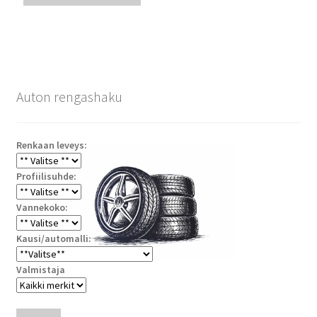
Auton rengashaku
Renkaan leveys:
Profiilisuhde:
Vannekoko:
Kausi/automalli:
Valmistaja