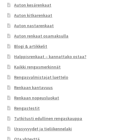
Auton kesärenkaat
Auton kitkarenkaat
Auton nastarenkaat
Auton renkaat osamaksulla
Blogi & artikkelit
Halppisrenkaat – kannattako ostaa?
Kaikki rengasmerkinnät
Rengasvalmistajat luettelo
Renkaan kantavuus
Renkaan nopeusluokat
Rengastestit
Tutkitusti edullinen rengaskauppa
Urasyvyydet ja tieliikennelaki
Ota yhteyttä