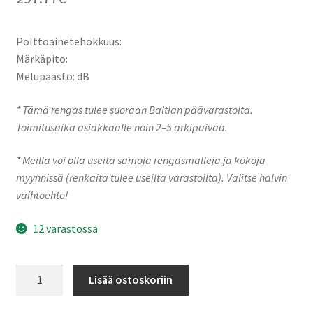
Polttoainetehokkuus:
Märkäpito:
Melupäästö: dB
* Tämä rengas tulee suoraan Baltian päävarastolta.
Toimitusaika asiakkaalle noin 2–5 arkipäivää.
* Meillä voi olla useita samoja rengasmalleja ja kokoja
myynnissä (renkaita tulee useilta varastoilta). Valitse halvin
vaihtoehto!
12 varastossa
RADAR
Lisää ostoskoriin
35X13.50R20
121Q