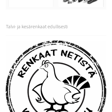
Talvi- ja kesärenkaat edullisesti