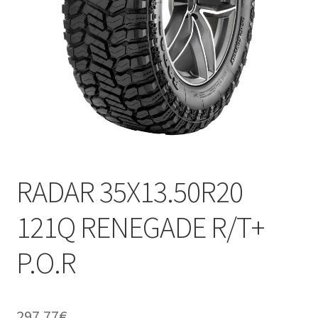
RADAR 35X13.50R20
121Q RENEGADE R/T+
P.O.R
297.77
€