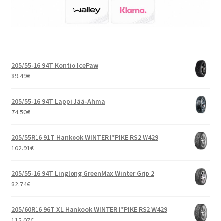
205/55-16 94T Kontio IcePaw
89.49
€
205/55-16 94T Lappi Jää-Ahma
74.50
€
205/55R16 91T Hankook WINTER I*PIKE RS2 W429
102.91
€
205/55-16 94T Linglong GreenMax Winter Grip 2
82.74
€
205/60R16 96T XL Hankook WINTER I*PIKE RS2 W429
115.07
€