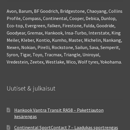
Avon, Barum, BF Goodrich, Bridgestone, Chaoyang, Collins
Profile, Compass, Continental, Cooper, Debica, Dunlop,
Eco-top, Evergreen, Falken, Firestone, Fulda, Goodride,
Goodyear, Gremax, Hankook, Insa-Turbo, Interstate, King
Meiler, Kleber, Kontio, Kumho, Master, Michelin, Nankang,
Nexen, Nokian, Pirelli, Rockstone, Sailun, Sava, Semperit,
Syron, Tigar, Toyo, Tracmax, Triangle, Uniroyal,
Vredestein, Zeetex, Westlake, Wico, Wolf tyres, Yokohama.
Uutiset & julkaisut
Hankook Vantra Transit RA58 – Pakettiauton
kesärengas
Continental SportContact 7 – Laadukas sportrengas