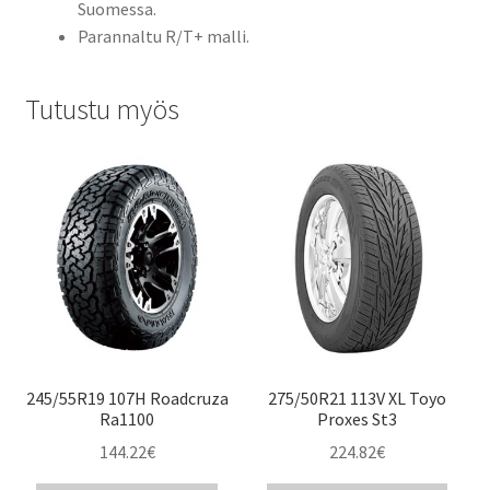
Suomessa.
Parannaltu R/T+ malli.
Tutustu myös
245/55R19 107H Roadcruza
275/50R21 113V XL Toyo
Ra1100
Proxes St3
144.22
€
224.82
€