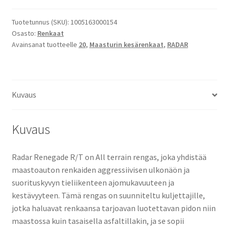
RENEGADE
R/T+
Tuotetunnus (SKU):
1005163000154
Osasto:
Renkaat
P.O.R
Avainsanat tuotteelle
20
,
Maasturin kesärenkaat
,
RADAR
määrä
Kuvaus
Kuvaus
Radar Renegade R/T on All terrain rengas, joka yhdistää
maastoauton renkaiden aggressiivisen ulkonäön ja
suorituskyvyn tieliikenteen ajomukavuuteen ja
kestävyyteen. Tämä rengas on suunniteltu kuljettajille,
jotka haluavat renkaansa tarjoavan luotettavan pidon niin
maastossa kuin tasaisella asfaltillakin, ja se sopii