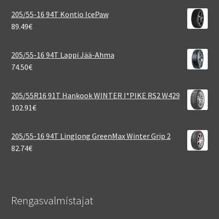
205/55-16 94T Kontio IcePaw
89.49
€
205/55-16 94T Lappi Jää-Ahma
74.50
€
205/55R16 91T Hankook WINTER I*PIKE RS2 W429
102.91
€
205/55-16 94T Linglong GreenMax Winter Grip 2
82.74
€
Rengasvalmistajat