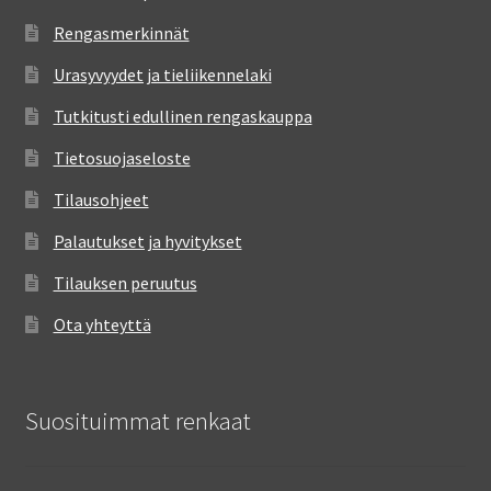
Rengasmerkinnät
Urasyvyydet ja tieliikennelaki
Tutkitusti edullinen rengaskauppa
Tietosuojaseloste
Tilausohjeet
Palautukset ja hyvitykset
Tilauksen peruutus
Ota yhteyttä
Suosituimmat renkaat