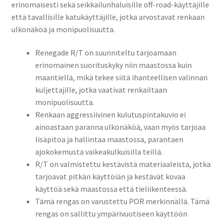
erinomaisesti sekä seikkailunhaluisille off-road-käyttäjille
että tavallisille katukäyttäjille, jotka arvostavat renkaan
ulkonäköä ja monipuolisuutta.
Renegade R/T on suunniteltu tarjoamaan
erinomainen suorituskyky niin maastossa kuin
maantiellä, mikä tekee siitä ihanteellisen valinnan
kuljettajille, jotka vaativat renkailtaan
monipuolisuutta.
Renkaan aggressiivinen kulutuspintakuvio ei
ainoastaan paranna ulkonäköä, vaan myös tarjoaa
lisäpitoa ja hallintaa maastossa, parantaen
ajokokemusta vaikeakulkuisilla teillä.
R/T on valmistettu kestävistä materiaaleista, jotka
tarjoavat pitkän käyttöiän ja kestävät kovaa
käyttöä sekä maastossa että tieliikenteessä.
Tämä rengas on varustettu POR merkinnällä. Tämä
rengas on sallittu ympärivuotiseen käyttöön