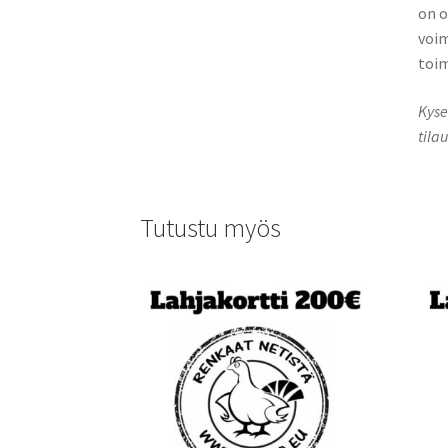
on o
voim
toi
Kyse
tila
Tutustu myös