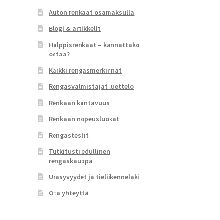
Auton renkaat osamaksulla
Blogi & artikkelit
Halppisrenkaat – kannattako
ostaa?
Kaikki rengasmerkinnät
Rengasvalmistajat luettelo
Renkaan kantavuus
Renkaan nopeusluokat
Rengastestit
Tutkitusti edullinen
rengaskauppa
Urasyvyydet ja tieliikennelaki
Ota yhteyttä