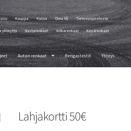
usivu
Kauppa
Kassa
Oma tili
Tietosuojaseloste
a yhteyttä
Nastarenkaat
Kitkarenkaat
Kesärenkaat
jeet
Auton renkaat
Rengastestit
Yhteys
Lahjakortti 50€