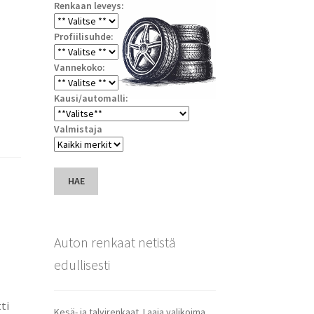
Renkaan leveys:
Profiilisuhde:
Vannekoko:
Kausi/automalli:
Valmistaja
HAE
Auton renkaat netistä
edullisesti
ti
Kesä- ja talvirenkaat. Laaja valikoima.