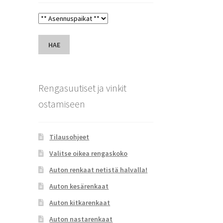
HAE
Rengasuutiset ja vinkit
ostamiseen
Tilausohjeet
Valitse oikea rengaskoko
Auton renkaat netistä halvalla!
Auton kesärenkaat
Auton kitkarenkaat
Auton nastarenkaat