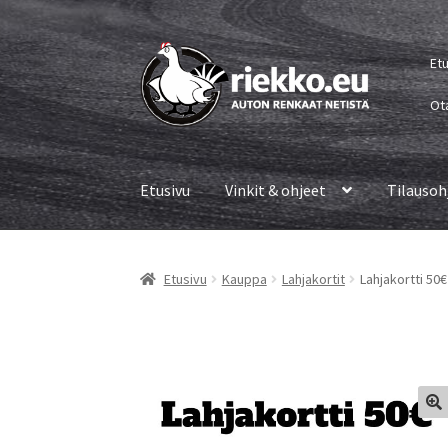
Siirry
Siirry
Et
navigointiin
sisältöön
Ot
Etusivu
Vinkit & ohjeet
Tilausoh
Etusivu
Kauppa
Lahjakortit
Lahjakortti 50€