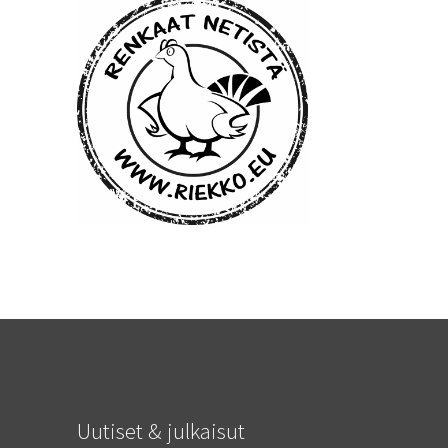
Uutiset & julkaisut