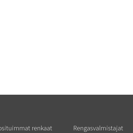
osituimmat renkaat
Rengasvalmistajat