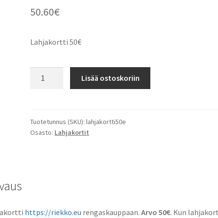
50.60
€
Lahjakortti 50€
Lahjakortti
Lisää ostoskoriin
50€
määrä
Tuotetunnus (SKU):
lahjakortti50e
Osasto:
Lahjakortit
vaus
akortti
https://riekko.eu
rengaskauppaan.
Arvo 50€
. Kun lahjakort