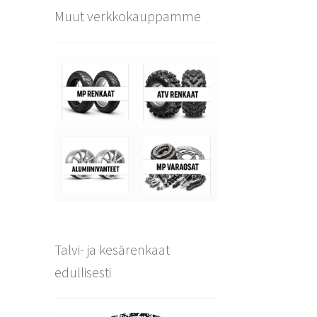
Muut verkkokauppamme
Talvi- ja kesärenkaat
edullisesti