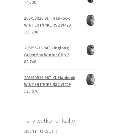
74.50
€
205/55R16 91T Hankook
WINTER I*PIKE RS2 W429
108.28
€
205/55-16 94T Linglong
GreenMax Winter Grip 2
82.74
€
205/60R16 96T XL Hankook
WINTER I*PIKE RS2 W429
115.07
€
Tarvitsetko renkaille
asennuksen?