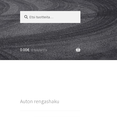
Etsi:
Haku
0.00
€
0 tuotetta
Auton rengashaku