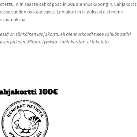
stettu, niin saatte sähköpostiin
50€
alennuskupongin. Lahjakortt
assa vuoden ostopäivästä. Lahjakortin tilauksesta ei mene
mitusmaksua.
essä on sähköinen lahjakortti, eli alennuskoodi tulee sähköpostiisi
uksen jälkeen. Mitään fyysistä ”lahjakorttia” ei lähetetä.