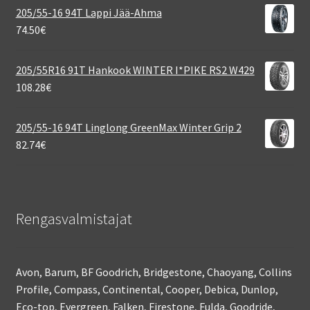
205/55-16 94T Lappi Jää-Ahma
74.50
€
205/55R16 91T Hankook WINTER I*PIKE RS2 W429
108.28
€
205/55-16 94T Linglong GreenMax Winter Grip 2
82.74
€
Rengasvalmistajat
Avon, Barum, BF Goodrich, Bridgestone, Chaoyang, Collins
Profile, Compass, Continental, Cooper, Debica, Dunlop,
Eco-top, Evergreen, Falken, Firestone, Fulda, Goodride,