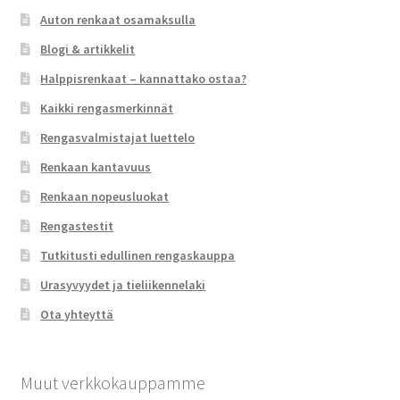
Auton renkaat osamaksulla
Blogi & artikkelit
Halppisrenkaat – kannattako ostaa?
Kaikki rengasmerkinnät
Rengasvalmistajat luettelo
Renkaan kantavuus
Renkaan nopeusluokat
Rengastestit
Tutkitusti edullinen rengaskauppa
Urasyvyydet ja tieliikennelaki
Ota yhteyttä
Muut verkkokauppamme