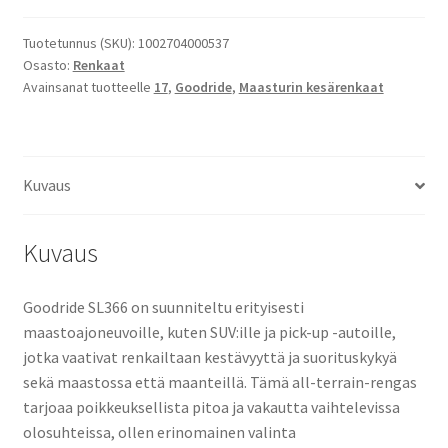
SL366
OWL
Tuotetunnus (SKU):
1002704000537
Osasto:
Renkaat
määrä
Avainsanat tuotteelle
17
,
Goodride
,
Maasturin kesärenkaat
Kuvaus
Kuvaus
Goodride SL366 on suunniteltu erityisesti
maastoajoneuvoille, kuten SUV:ille ja pick-up -autoille,
jotka vaativat renkailtaan kestävyyttä ja suorituskykyä
sekä maastossa että maanteillä. Tämä all-terrain-rengas
tarjoaa poikkeuksellista pitoa ja vakautta vaihtelevissa
olosuhteissa, ollen erinomainen valinta