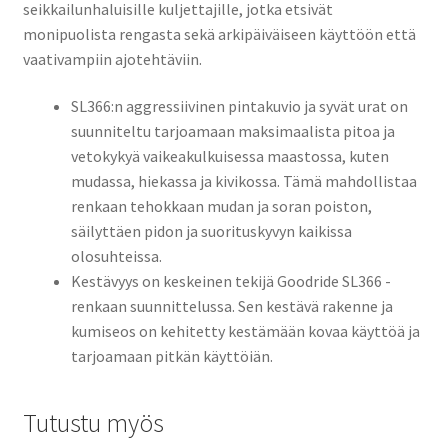
seikkailunhaluisille kuljettajille, jotka etsivät
monipuolista rengasta sekä arkipäiväiseen käyttöön että
vaativampiin ajotehtäviin.
SL366:n aggressiivinen pintakuvio ja syvät urat on
suunniteltu tarjoamaan maksimaalista pitoa ja
vetokykyä vaikeakulkuisessa maastossa, kuten
mudassa, hiekassa ja kivikossa. Tämä mahdollistaa
renkaan tehokkaan mudan ja soran poiston,
säilyttäen pidon ja suorituskyvyn kaikissa
olosuhteissa.
Kestävyys on keskeinen tekijä Goodride SL366 -
renkaan suunnittelussa. Sen kestävä rakenne ja
kumiseos on kehitetty kestämään kovaa käyttöä ja
tarjoamaan pitkän käyttöiän.
Tutustu myös