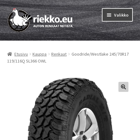
Siirry
Siirry
Valikko
navigointiin
sisältöön
Etusivu
Etusivu
Kauppa
Renkaat
Goodride/Westlake 245/70R17
Laajen
Vinkit & ohjeet
119/116Q SL366 OWL
alemm
tason
Tilausohjeet
valikko
Laajen
Auton renkaat
alemm
tason
Rengastestit
valikko
Yhteys