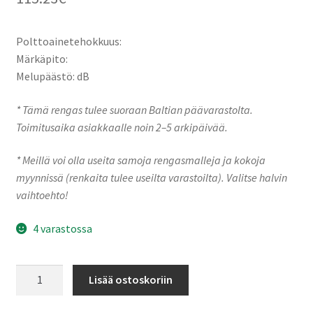
Polttoainetehokkuus:
Märkäpito:
Melupäästö: dB
* Tämä rengas tulee suoraan Baltian päävarastolta.
Toimitusaika asiakkaalle noin 2–5 arkipäivää.
* Meillä voi olla useita samoja rengasmalleja ja kokoja
myynnissä (renkaita tulee useilta varastoilta). Valitse halvin
vaihtoehto!
4 varastossa
Goodride/Westlake
Lisää ostoskoriin
245/70R17
119/116Q