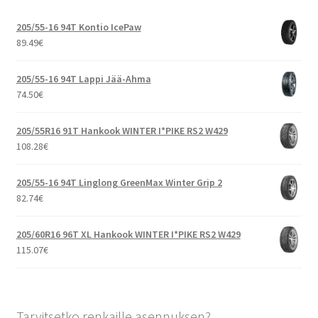
205/55-16 94T Kontio IcePaw
89.49
€
205/55-16 94T Lappi Jää-Ahma
74.50
€
205/55R16 91T Hankook WINTER I*PIKE RS2 W429
108.28
€
205/55-16 94T Linglong GreenMax Winter Grip 2
82.74
€
205/60R16 96T XL Hankook WINTER I*PIKE RS2 W429
115.07
€
Tarvitsetko renkaille asennuksen?