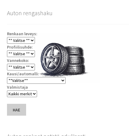
Auton rengashaku
Renkaan leveys:
Profiilisuhde:
Vannekoko:
Kausi/automalli:
Valmistaja
HAE