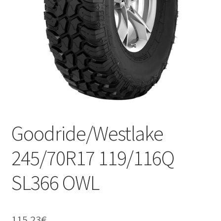
Goodride/Westlake
245/70R17 119/116Q
SL366 OWL
115.23
€