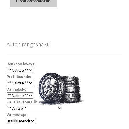
Lisää ostoskoriin
Auton rengashaku
Renkaan leveys:
Profiilisuhde:
Vannekoko:
Kausi/automalli:
Valmistaja