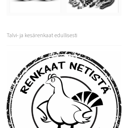
Talvi- ja kesärenkaat edullisesti