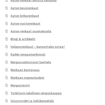
Auton renkaat netistä halvalla!
Auton kesärenkaat
Auton kitkarenkaat
Auton nastarenkaat
Auton renkaat osamaksulla
Blogi & artikkelit
Halppisrenkaat – kannattako ostaa?
Kaikki rengasmerkinnät
Rengasvalmistajat luettelo
Renkaan kantavuus
Renkaan nopeusluokat
Rengastestit
Tutkitusti edullinen rengaskauppa
Urasyvyydet ja tieliikennelaki