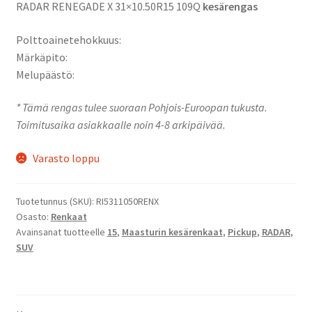
RADAR RENEGADE X 31×10.50R15 109Q
kesärengas
Polttoainetehokkuus:
Märkäpito:
Melupäästö:
* Tämä rengas tulee suoraan Pohjois-Euroopan tukusta.
Toimitusaika asiakkaalle noin 4-8 arkipäivää.
Varasto loppu
Tuotetunnus (SKU):
RI5311050RENX
Osasto:
Renkaat
Avainsanat tuotteelle
15
,
Maasturin kesärenkaat
,
Pickup
,
RADAR
,
SUV