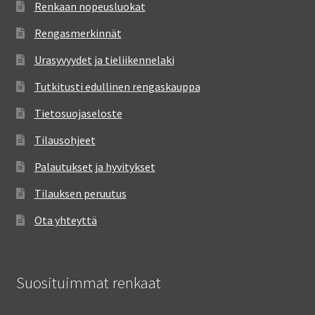
Renkaan nopeusluokat
Rengasmerkinnät
Urasyvyydet ja tieliikennelaki
Tutkitusti edullinen rengaskauppa
Tietosuojaseloste
Tilausohjeet
Palautukset ja hyvitykset
Tilauksen peruutus
Ota yhteyttä
Suosituimmat renkaat