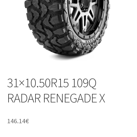
31×10.50R15 109Q
RADAR RENEGADE X
146.14
€