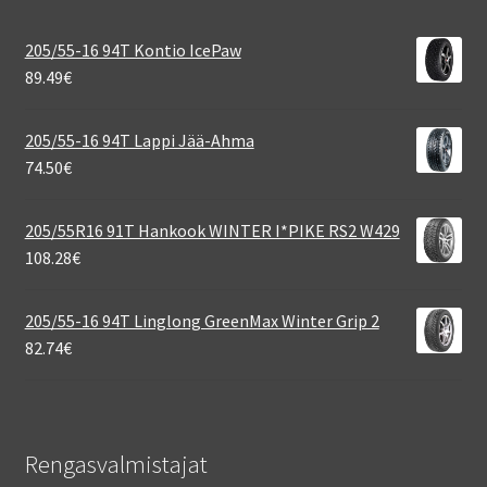
205/55-16 94T Kontio IcePaw
89.49
€
205/55-16 94T Lappi Jää-Ahma
74.50
€
205/55R16 91T Hankook WINTER I*PIKE RS2 W429
108.28
€
205/55-16 94T Linglong GreenMax Winter Grip 2
82.74
€
Rengasvalmistajat