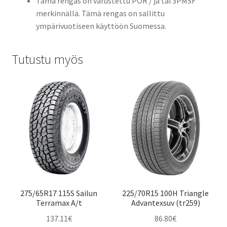
Tämä rengas on varustettu POR / ja tai 3PMSF
merkinnällä. Tämä rengas on sallittu
ympärivuotiseen käyttöön Suomessa.
Tutustu myös
275/65R17 115S Sailun
225/70R15 100H Triangle
Terramax A/t
Advantexsuv (tr259)
137.11
€
86.80
€