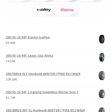
205/55-16 94T Kontio IcePaw
89.49
€
205/55-16 94T Lappi Jää-Ahma
74.50
€
205/55R16 91T Hankook WINTER I*PIKE RS2 W429
108.28
€
205/55-16 94T Linglong GreenMax Winter Grip 2
82.74
€
205/60R16 96T XL Hankook WINTER I*PIKE RS2 W429