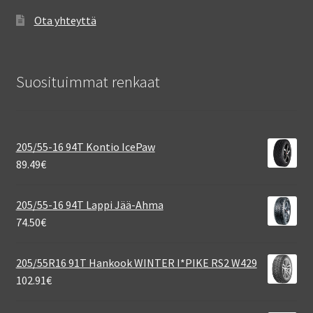
Ota yhteyttä
Suosituimmat renkaat
205/55-16 94T Kontio IcePaw
89.49
€
205/55-16 94T Lappi Jää-Ahma
74.50
€
205/55R16 91T Hankook WINTER I*PIKE RS2 W429
102.91
€