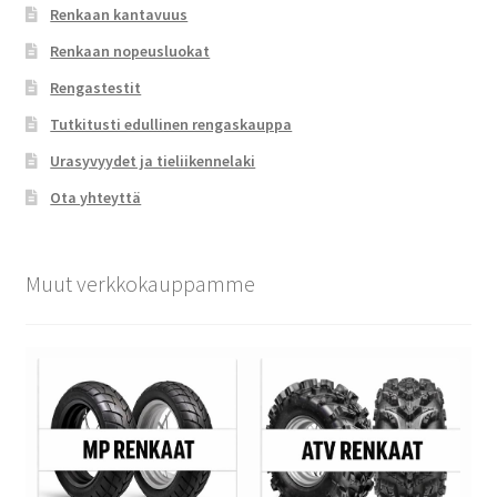
Renkaan kantavuus
Renkaan nopeusluokat
Rengastestit
Tutkitusti edullinen rengaskauppa
Urasyvyydet ja tieliikennelaki
Ota yhteyttä
Muut verkkokauppamme