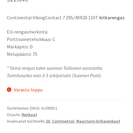
Continental VikingContact 7 295/40R20 110T
Kitkarengas
EU-rengasmerkintä:
Polttoainetehokkuus: C
Märkäpito: D
Melupäästö: 75
* Tämä rengas tulee suoraan Tallinnan varastolta.
Toimitusaika noin 3-5 arkipäivää (Suomen Posti).
Varasto loppu
Tuotetunnus (SKU):
to200011
Osasto:
Renkaat
Avainsanat tuotteelle
20
,
Continental
,
Maasturin kitkarenkaat