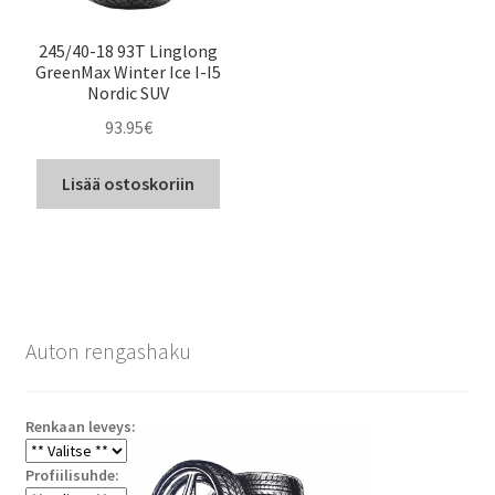
245/40-18 93T Linglong
GreenMax Winter Ice I-I5
Nordic SUV
93.95
€
Lisää ostoskoriin
Auton rengashaku
Renkaan leveys:
Profiilisuhde: