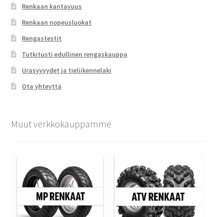
Renkaan kantavuus
Renkaan nopeusluokat
Rengastestit
Tutkitusti edullinen rengaskauppa
Urasyvyydet ja tieliikennelaki
Ota yhteyttä
Muut verkkokauppamme