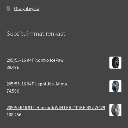
Ota yhteyttä
Suosituimmat renkaat
205/55-16 94T Kontio IcePaw
89.49
€
205/55-16 94T Lappi Jää-Ahma
74.50
€
205/55R16 91T Hankook WINTER I*PIKE RS2 W429
108.28
€