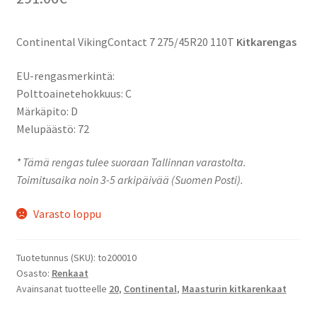
Continental VikingContact 7 275/45R20 110T
Kitkarengas
EU-rengasmerkintä:
Polttoainetehokkuus: C
Märkäpito: D
Melupäästö: 72
* Tämä rengas tulee suoraan Tallinnan varastolta.
Toimitusaika noin 3-5 arkipäivää (Suomen Posti).
Varasto loppu
Tuotetunnus (SKU):
to200010
Osasto:
Renkaat
Avainsanat tuotteelle
20
,
Continental
,
Maasturin kitkarenkaat