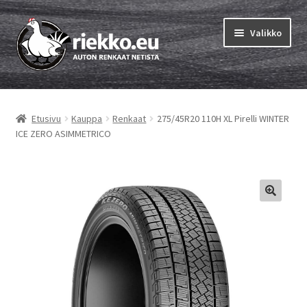
Siirry
Siirry
Valikko
navigointiin
sisältöön
Etusivu
Etusivu
Kauppa
Renkaat
275/45R20 110H XL Pirelli WINTER
Laajen
Vinkit & ohjeet
ICE ZERO ASIMMETRICO
alemm
tason
Tilausohjeet
valikko
Laajen
Auton renkaat
alemm
tason
Rengastestit
valikko
Yhteys