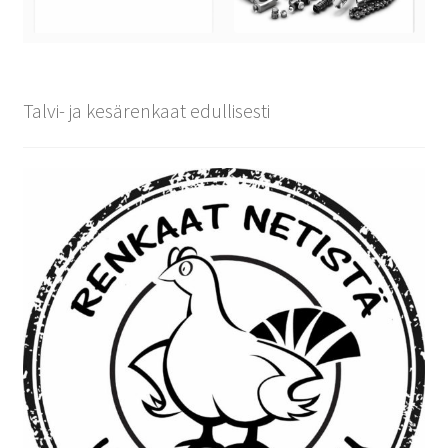
Talvi- ja kesärenkaat edullisesti