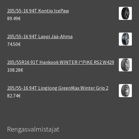
205/55-16 94T Kontio IcePaw
89.49
€
205/55-16 94T Lappi Jää-Ahma
74.50
€
205/55R16 91T Hankook WINTER I*PIKE RS2 W429
108.28
€
205/55-16 94T Linglong GreenMax Winter Grip 2
82.74
€
Rengasvalmistajat