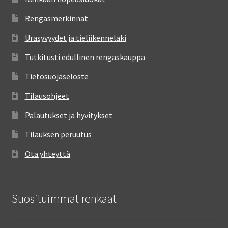
Rengasmerkinnät
Urasyvyydet ja tieliikennelaki
Tutkitusti edullinen rengaskauppa
Tietosuojaseloste
Tilausohjeet
Palautukset ja hyvitykset
Tilauksen peruutus
Ota yhteyttä
Suosituimmat renkaat