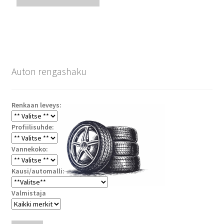
Auton rengashaku
Renkaan leveys:
Profiilisuhde:
Vannekoko:
Kausi/automalli:
Valmistaja