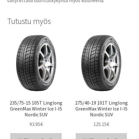
säilytettävä suorituskykynsä myös kuluneena.
Tutustu myös
235/75-15 105T Linglong
275/40-19 101T Linglong
GreenMax Winter Ice I-I5
GreenMax Winter Ice I-I5
Nordic SUV
Nordic SUV
93.95
€
125.15
€