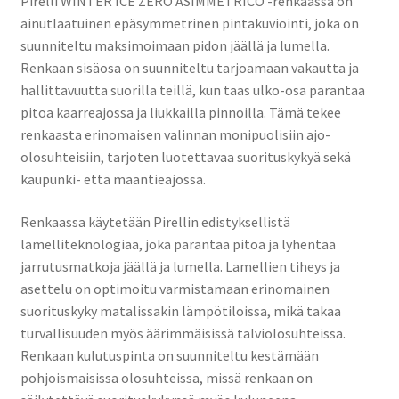
Pirelli WINTER ICE ZERO ASIMMETRICO -renkaassa on
ainutlaatuinen epäsymmetrinen pintakuviointi, joka on
suunniteltu maksimoimaan pidon jäällä ja lumella.
Renkaan sisäosa on suunniteltu tarjoamaan vakautta ja
hallittavuutta suorilla teillä, kun taas ulko-osa parantaa
pitoa kaarreajossa ja liukkailla pinnoilla. Tämä tekee
renkaasta erinomaisen valinnan monipuolisiin ajo-
olosuhteisiin, tarjoten luotettavaa suorituskykyä sekä
kaupunki- että maantieajossa.
Renkaassa käytetään Pirellin edistyksellistä
lamelliteknologiaa, joka parantaa pitoa ja lyhentää
jarrutusmatkoja jäällä ja lumella. Lamellien tiheys ja
asettelu on optimoitu varmistamaan erinomainen
suorituskyky matalissakin lämpötiloissa, mikä takaa
turvallisuuden myös äärimmäisissä talviolosuhteissa.
Renkaan kulutuspinta on suunniteltu kestämään
pohjoismaisissa olosuhteissa, missä renkaan on