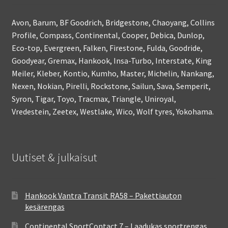
Avon, Barum, BF Goodrich, Bridgestone, Chaoyang, Collins
Profile, Compass, Continental, Cooper, Debica, Dunlop,
Eco-top, Evergreen, Falken, Firestone, Fulda, Goodride,
Goodyear, Gremax, Hankook, Insa-Turbo, Interstate, King
Meiler, Kleber, Kontio, Kumho, Master, Michelin, Nankang,
Nexen, Nokian, Pirelli, Rockstone, Sailun, Sava, Semperit,
Syron, Tigar, Toyo, Tracmax, Triangle, Uniroyal,
Vredestein, Zeetex, Westlake, Wico, Wolf tyres, Yokohama.
Uutiset & julkaisut
Hankook Vantra Transit RA58 – Pakettiauton
kesärengas
Continental SportContact 7 – Laadukas sportrengas