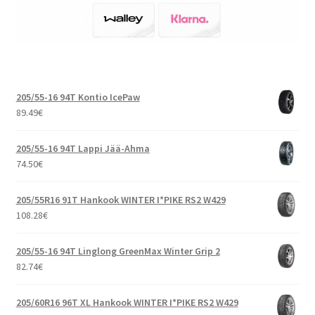
205/55-16 94T Kontio IcePaw
89.49
€
205/55-16 94T Lappi Jää-Ahma
74.50
€
205/55R16 91T Hankook WINTER I*PIKE RS2 W429
108.28
€
205/55-16 94T Linglong GreenMax Winter Grip 2
82.74
€
205/60R16 96T XL Hankook WINTER I*PIKE RS2 W429