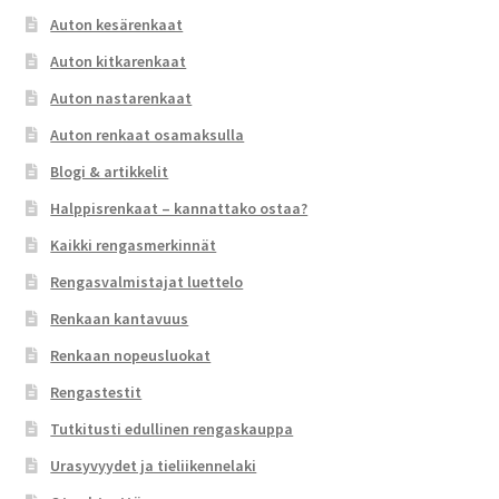
Auton kesärenkaat
Auton kitkarenkaat
Auton nastarenkaat
Auton renkaat osamaksulla
Blogi & artikkelit
Halppisrenkaat – kannattako ostaa?
Kaikki rengasmerkinnät
Rengasvalmistajat luettelo
Renkaan kantavuus
Renkaan nopeusluokat
Rengastestit
Tutkitusti edullinen rengaskauppa
Urasyvyydet ja tieliikennelaki