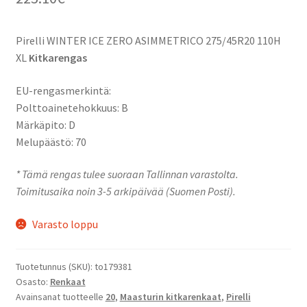
Pirelli WINTER ICE ZERO ASIMMETRICO 275/45R20 110H
XL
Kitkarengas
EU-rengasmerkintä:
Polttoainetehokkuus: B
Märkäpito: D
Melupäästö: 70
* Tämä rengas tulee suoraan Tallinnan varastolta.
Toimitusaika noin 3-5 arkipäivää (Suomen Posti).
Varasto loppu
Tuotetunnus (SKU):
to179381
Osasto:
Renkaat
Avainsanat tuotteelle
20
,
Maasturin kitkarenkaat
,
Pirelli