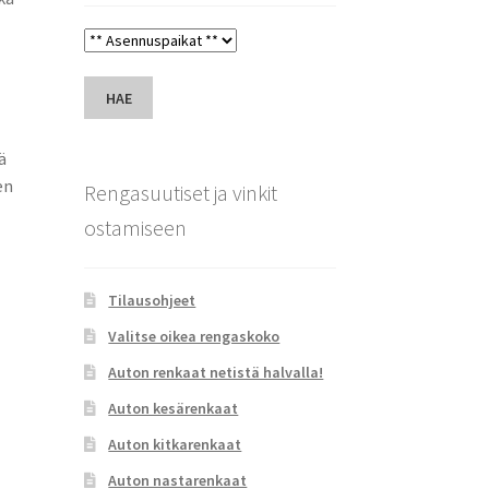
HAE
ä
en
Rengasuutiset ja vinkit
ostamiseen
Tilausohjeet
Valitse oikea rengaskoko
Auton renkaat netistä halvalla!
Auton kesärenkaat
Auton kitkarenkaat
Auton nastarenkaat