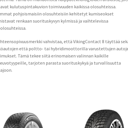
avat kulutuspintakuvion toimivuuden kaikissa olosuhteissa.
mmat pohjoismaisiin olosuhteisiin kehitetyt kumiseokset
istavat renkaan suorituskyvyn kylmissä ja vaihtelevissa
iolosuhteissa.
hteensopivuusmerkki vahvistaa, että VikingContact 8 täyttää sek
öautojen että poltto- tai hybridimoottorilla varustettujen autoj
imukset. Tämä tekee siitä erinomaisen valinnan kaikille
euvotyypeille, tarjoten parasta suorituskykyä ja turvallisuutta
iajoon.