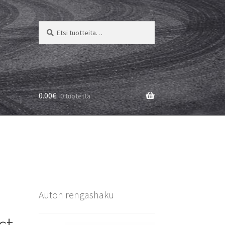
Etsi:
Haku
0.00
€
0 tuotetta
Auton rengashaku
ct