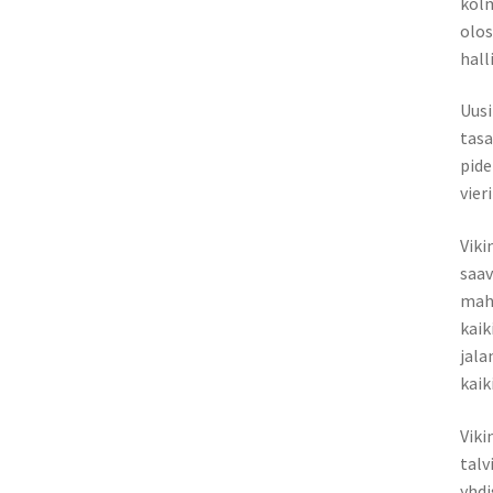
kolm
olos
hall
Uusi
tasa
pide
vier
Viki
saav
mah
kaik
jala
kaik
Viki
talv
yhdi