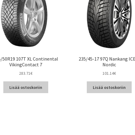
/50R19 107T XL Continental
235/45-17 97Q Nankang IC
VikingContact 7
Nordic
283.71
€
101.14
€
Lisää ostoskoriin
Lisää ostoskoriin