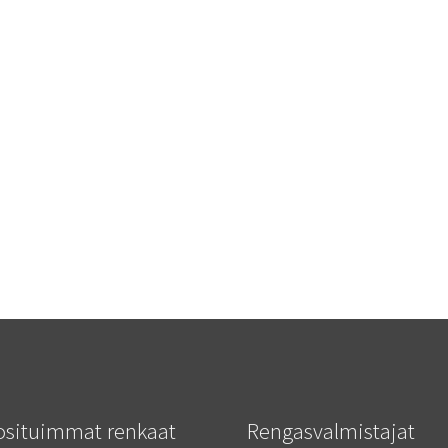
osituimmat renkaat
Rengasvalmistajat