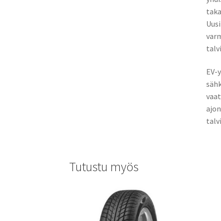
taka
Uusi
varm
talv
EV-y
sähk
vaat
ajon
talv
Tutustu myös