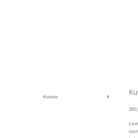
Ku
Kuvaus
265/
Cont
moni