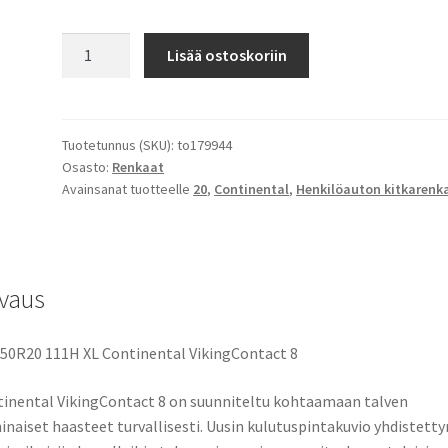
265/50R20
Lisää ostoskoriin
111H
XL
Continental
VikingContact
Tuotetunnus (SKU):
to179944
Osasto:
Renkaat
8
Avainsanat tuotteelle
20
,
Continental
,
Henkilöauton kitkarenk
määrä
vaus
50R20 111H XL Continental VikingContact 8
inental VikingContact 8 on suunniteltu kohtaamaan talven
naiset haasteet turvallisesti. Uusin kulutuspintakuvio yhdistetty