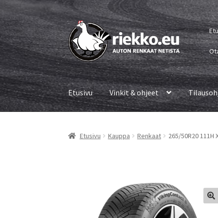
Siirry
Siirry
Et
navigointiin
sisältöön
Ot
Etusivu
Vinkit & ohjeet
Tilausoh
Etusivu
Kauppa
Renkaat
265/50R20 111H X