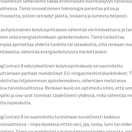
ivaiheisiin lamelleihin takaa erinomaisen suorituskyvyn talvisiss
uhteissa. Tämä innovatiivinen teknologia parantaa pitoa ja
ittavuutta, jolloin selviydyt jäästä, loskasta ja lumesta helposti.
 pohjoismainen kulutuspintaseos vähentää vierintävastusta ja ta
isen sekä energiatehokkaan ajokokemuksen. Tämä tarkoittaa
mpää ajomatkaa yhdellä tankilla tai latauksella, sillä renkaan ma
intävastus vähentää energiankulutusta merkittävästi.
ngContact 8 edistyksellinen kulutuspintakuvio on suunniteltu
uttamaan parhaat mahdolliset EU-rengasmerkintäluokitukset. 
dollistaa hiljaisemman ajokokemuksen, vähentäen melutasoa
issa talviolosuhteissa. Renkaan kuvio on optimoitu siten, että sen
njälki ja sivu-urat toimivat täydellisesti yhdessä, mikä vähentää m
illa nopeuksilla.
ngContact 8 on suunniteltu toimimaan turvallisesti kaikissa
iolosuhteissa – olipa kyseessä sitten vesi, jää, loska, lumi tai niide
stelmä. Tämä on mahdollista huipputeknologioiden ansiosta, jot