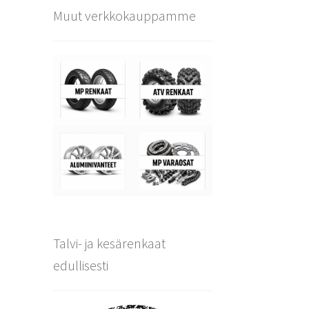
Muut verkkokauppamme
Talvi- ja kesärenkaat
edullisesti