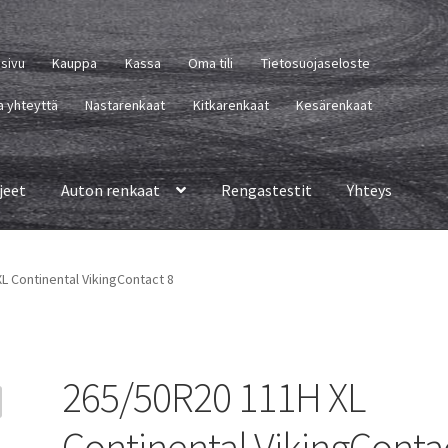
usivu
Kauppa
Kassa
Oma tili
Tietosuojaseloste
a yhteyttä
Nastarenkaat
Kitkarenkaat
Kesärenkaat
jeet
Auton renkaat
Rengastestit
Yhteys
L Continental VikingContact 8
265/50R20 111H XL
Continental VikingConta