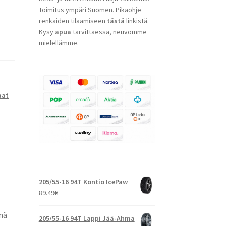
Toimitus ympäri Suomen. Pikaohje
renkaiden tilaamiseen
tästä
linkistä.
Kysy
apua
tarvittaessa, neuvomme
mielellämme.
aat
205/55-16 94T Kontio IcePaw
89.49
€
nä
205/55-16 94T Lappi Jää-Ahma