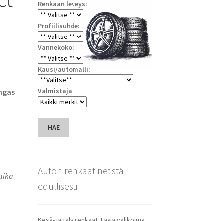
Renkaan leveys:
Profiilisuhde:
Vannekoko:
Kausi/automalli:
Valmistaja
ngas
HAE
Auton renkaat netistä
saika
edullisesti
Kesä- ja talvirenkaat. Laaja valikoima.