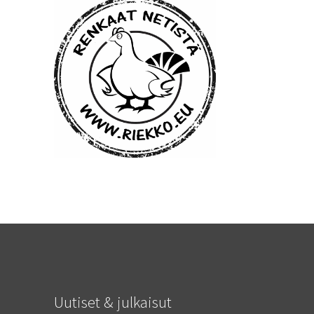
Uutiset & julkaisut