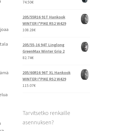
a
74.50
€
205/55R16 91T Hankook
WINTER I*PIKE RS2 W429
rjoaa
108.28
€
tala
205/55-16 94T Linglong
GreenMax Winter Grip 2
82.74
€
Tämä
205/60R16 96T XL Hankook
WINTER I*PIKE RS2 W429
115.07
€
elua
Tarvitsetko renkaille
asennuksen?
n
ka