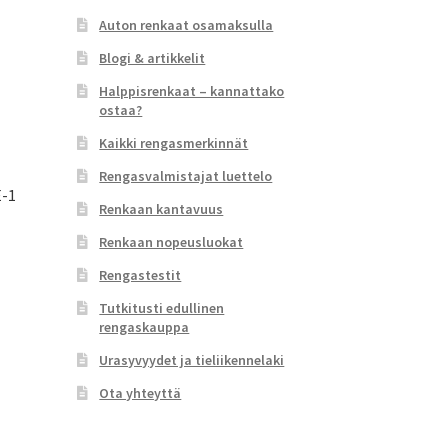
Auton renkaat osamaksulla
Blogi & artikkelit
Halppisrenkaat – kannattako
ostaa?
Kaikki rengasmerkinnät
Rengasvalmistajat luettelo
E-1
Renkaan kantavuus
Renkaan nopeusluokat
Rengastestit
Tutkitusti edullinen
rengaskauppa
Urasyvyydet ja tieliikennelaki
Ota yhteyttä