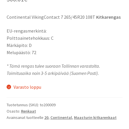
Continental VikingContact 7 265/45R20 108T
Kitkarengas
EU-rengasmerkintä:
Polttoainetehokkuus: C
Märkäpito: D
Melupäästö: 72
* Tämä rengas tulee suoraan Tallinnan varastolta.
Toimitusaika noin 3-5 arkipäivää (Suomen Posti).
Varasto loppu
Tuotetunnus (SKU):
to200009
Osasto:
Renkaat
Avainsanat tuotteelle
20
,
Continental
,
Maasturin kitkarenkaat