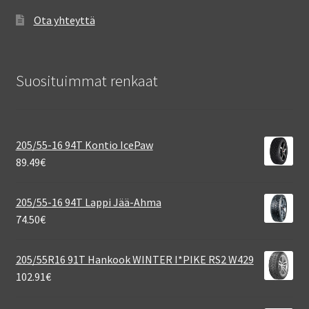
Ota yhteyttä
Suosituimmat renkaat
205/55-16 94T Kontio IcePaw
89.49
€
205/55-16 94T Lappi Jää-Ahma
74.50
€
205/55R16 91T Hankook WINTER I*PIKE RS2 W429
102.91
€