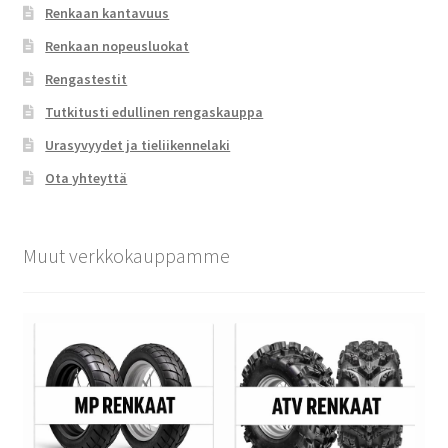
Renkaan kantavuus
Renkaan nopeusluokat
Rengastestit
Tutkitusti edullinen rengaskauppa
Urasyvyydet ja tieliikennelaki
Ota yhteyttä
Muut verkkokauppamme