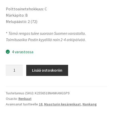
Polttoainetehokkuus: C
Märkäpito: B
Melupäästö: 2 (72)
*
Tämä rengas tulee suoraan Suomen varastolta.
Toimitusaika Postin kyydillä noin 2-4 arkipäivää
.
4 varastossa
255/65-
Lisää ostoskoriin
18
111H
Nankang
SP-
Tuotetunnus (SKU):
K2556518NANKANGSP9
Osasto:
Renkaat
9
Avainsanat tuotteelle
18
,
Maasturin kesärenkaat
,
Nankang
määrä