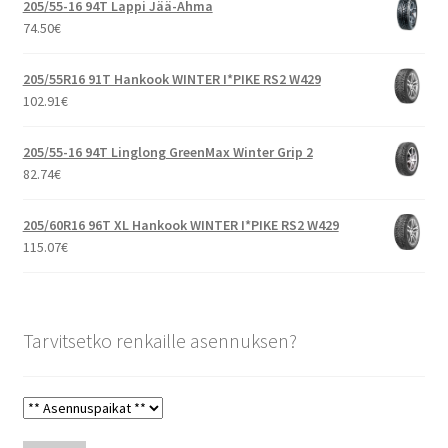
205/55-16 94T Lappi Jää-Ahma
74.50
€
205/55R16 91T Hankook WINTER I*PIKE RS2 W429
102.91
€
205/55-16 94T Linglong GreenMax Winter Grip 2
82.74
€
205/60R16 96T XL Hankook WINTER I*PIKE RS2 W429
115.07
€
Tarvitsetko renkaille asennuksen?