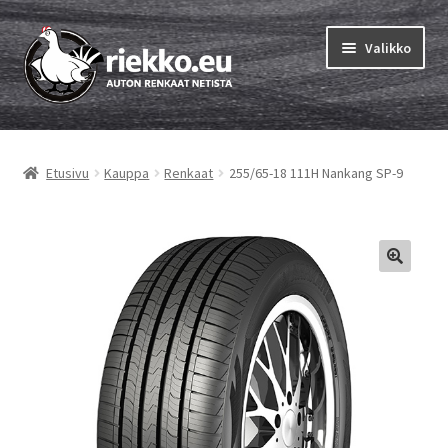
Siirry
Siirry
Valikko
navigointiin
sisältöön
Etusivu
Etusivu
Kauppa
Renkaat
255/65-18 111H Nankang SP-9
Laajen
Vinkit & ohjeet
alemm
tason
Tilausohjeet
valikko
Laajen
Auton renkaat
alemm
tason
Rengastestit
valikko
Yhteys