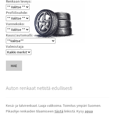
Renkaan leveys:
Profiilisuhde:
Vannekoko:
Kausi/automalli:
Valmistaja
HAE
Auton renkaat netistä edullisesti
Kesä- ja talvirenkaat. Laaja valikoima. Toimitus ympäri Suomen.
Pikaohje renkaiden tilaamiseen
tästä
linkistä. Kysy
apua