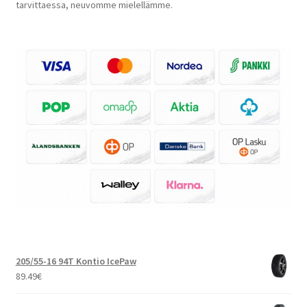
tarvittaessa, neuvomme mielellämme.
205/55-16 94T Kontio IcePaw
89.49
€