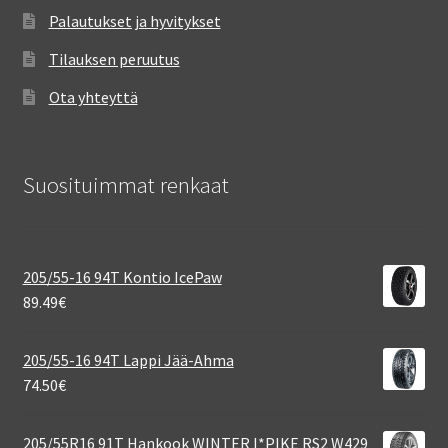
Palautukset ja hyvitykset
Tilauksen peruutus
Ota yhteyttä
Suosituimmat renkaat
205/55-16 94T Kontio IcePaw
89.49
€
205/55-16 94T Lappi Jää-Ahma
74.50
€
205/55R16 91T Hankook WINTER I*PIKE RS2 W429