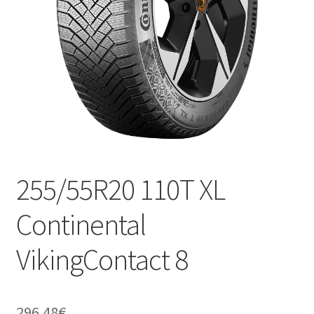
255/55R20 110T XL
Continental
VikingContact 8
296.48
€