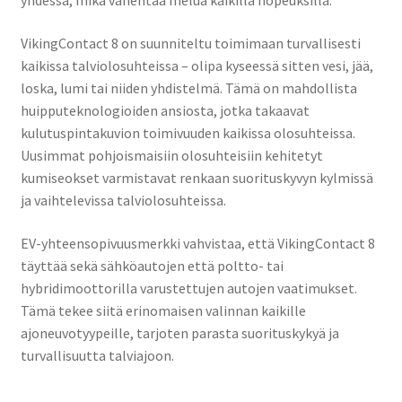
yhdessä, mikä vähentää melua kaikilla nopeuksilla.
VikingContact 8 on suunniteltu toimimaan turvallisesti
kaikissa talviolosuhteissa – olipa kyseessä sitten vesi, jää,
loska, lumi tai niiden yhdistelmä. Tämä on mahdollista
huipputeknologioiden ansiosta, jotka takaavat
kulutuspintakuvion toimivuuden kaikissa olosuhteissa.
Uusimmat pohjoismaisiin olosuhteisiin kehitetyt
kumiseokset varmistavat renkaan suorituskyvyn kylmissä
ja vaihtelevissa talviolosuhteissa.
EV-yhteensopivuusmerkki vahvistaa, että VikingContact 8
täyttää sekä sähköautojen että poltto- tai
hybridimoottorilla varustettujen autojen vaatimukset.
Tämä tekee siitä erinomaisen valinnan kaikille
ajoneuvotyypeille, tarjoten parasta suorituskykyä ja
turvallisuutta talviajoon.