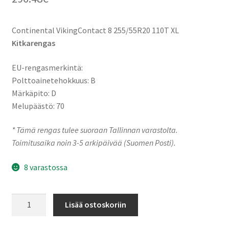
Continental VikingContact 8 255/55R20 110T XL
Kitkarengas
EU-rengasmerkintä:
Polttoainetehokkuus: B
Märkäpito: D
Melupäästö: 70
* Tämä rengas tulee suoraan Tallinnan varastolta.
Toimitusaika noin 3-5 arkipäivää (Suomen Posti).
8 varastossa
255/55R20
Lisää ostoskoriin
110T
XL