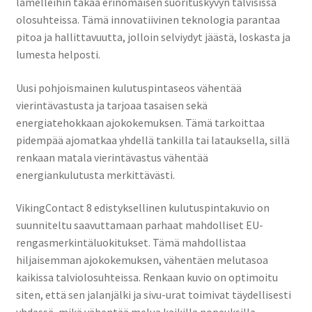
lamelleihin takaa erinomaisen suorituskyvyn talvisissa
olosuhteissa. Tämä innovatiivinen teknologia parantaa
pitoa ja hallittavuutta, jolloin selviydyt jäästä, loskasta ja
lumesta helposti.
Uusi pohjoismainen kulutuspintaseos vähentää
vierintävastusta ja tarjoaa tasaisen sekä
energiatehokkaan ajokokemuksen. Tämä tarkoittaa
pidempää ajomatkaa yhdellä tankilla tai latauksella, sillä
renkaan matala vierintävastus vähentää
energiankulutusta merkittävästi.
VikingContact 8 edistyksellinen kulutuspintakuvio on
suunniteltu saavuttamaan parhaat mahdolliset EU-
rengasmerkintäluokitukset. Tämä mahdollistaa
hiljaisemman ajokokemuksen, vähentäen melutasoa
kaikissa talviolosuhteissa. Renkaan kuvio on optimoitu
siten, että sen jalanjälki ja sivu-urat toimivat täydellisesti