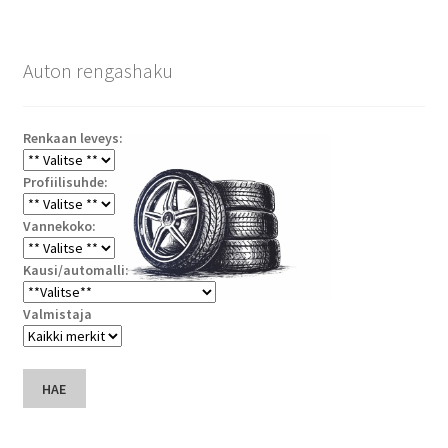
Auton rengashaku
Renkaan leveys:
Profiilisuhde:
Vannekoko:
Kausi/automalli:
Valmistaja
HAE