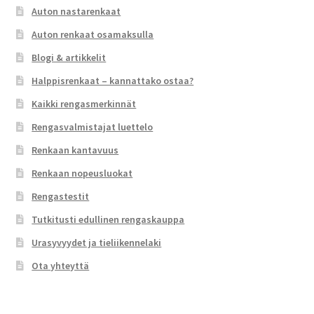
Auton nastarenkaat
Auton renkaat osamaksulla
Blogi & artikkelit
Halppisrenkaat – kannattako ostaa?
Kaikki rengasmerkinnät
Rengasvalmistajat luettelo
Renkaan kantavuus
Renkaan nopeusluokat
Rengastestit
Tutkitusti edullinen rengaskauppa
Urasyvyydet ja tieliikennelaki
Ota yhteyttä