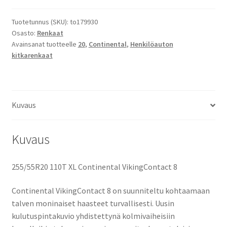
Continental
VikingContact
Tuotetunnus (SKU):
to179930
Osasto:
Renkaat
8
Avainsanat tuotteelle
20
,
Continental
,
Henkilöauton
määrä
kitkarenkaat
Kuvaus
Kuvaus
255/55R20 110T XL Continental VikingContact 8
Continental VikingContact 8 on suunniteltu kohtaamaan
talven moninaiset haasteet turvallisesti. Uusin
kulutuspintakuvio yhdistettynä kolmivaiheisiin