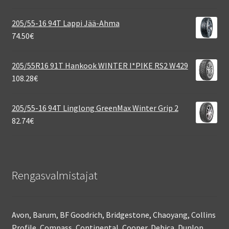
205/55-16 94T Lappi Jää-Ahma
74.50
€
205/55R16 91T Hankook WINTER I*PIKE RS2 W429
108.28
€
205/55-16 94T Linglong GreenMax Winter Grip 2
82.74
€
Rengasvalmistajat
Avon, Barum, BF Goodrich, Bridgestone, Chaoyang, Collins
Profile, Compass, Continental, Cooper, Debica, Dunlop,