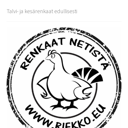
Talvi- ja kesärenkaat edullisesti