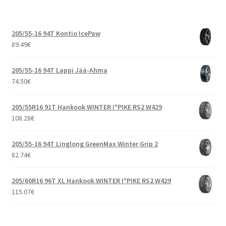
205/55-16 94T Kontio IcePaw
89.49
€
205/55-16 94T Lappi Jää-Ahma
74.50
€
205/55R16 91T Hankook WINTER I*PIKE RS2 W429
108.28
€
205/55-16 94T Linglong GreenMax Winter Grip 2
82.74
€
205/60R16 96T XL Hankook WINTER I*PIKE RS2 W429
115.07
€