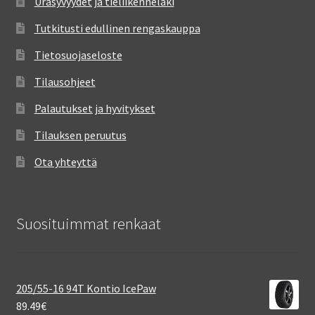
Urasyvyydet ja tieliikennelaki
Tutkitusti edullinen rengaskauppa
Tietosuojaseloste
Tilausohjeet
Palautukset ja hyvitykset
Tilauksen peruutus
Ota yhteyttä
Suosituimmat renkaat
205/55-16 94T Kontio IcePaw
89.49
€