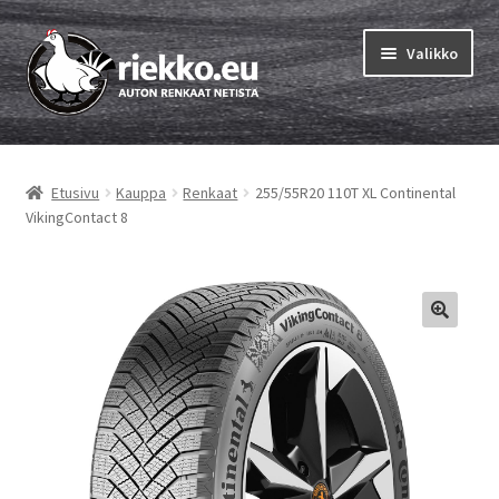
Siirry
Siirry
Valikko
navigointiin
sisältöön
Etusivu
Etusivu
Kauppa
Renkaat
255/55R20 110T XL Continental
Laajen
Vinkit & ohjeet
VikingContact 8
alemm
tason
Tilausohjeet
valikko
Laajen
Auton renkaat
alemm
tason
Rengastestit
valikko
Yhteys