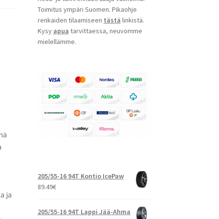
Toimitus ympäri Suomen. Pikaohje
renkaiden tilaamiseen
tästä
linkistä.
Kysy
apua
tarvittaessa, neuvomme
mielellämme.
nä
a
205/55-16 94T Kontio IcePaw
89.49
€
a ja
205/55-16 94T Lappi Jää-Ahma