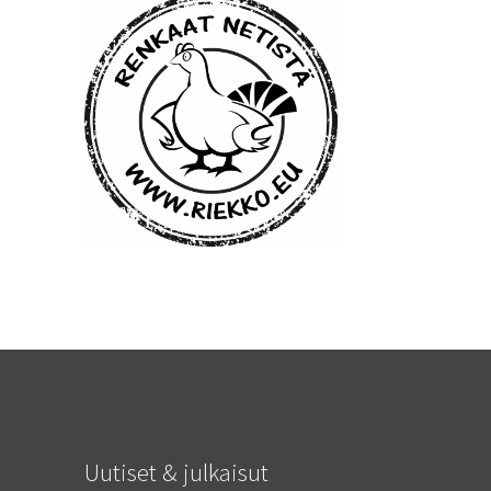
Uutiset & julkaisut