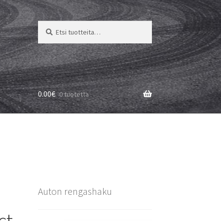
Etsi:
Haku
0.00
€
0 tuotetta
Auton rengashaku
ct