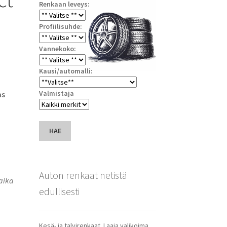
Renkaan leveys:
Profiilisuhde:
Vannekoko:
Kausi/automalli:
Valmistaja
as
HAE
Auton renkaat netistä
saika
edullisesti
Kesä- ja talvirenkaat. Laaja valikoima.