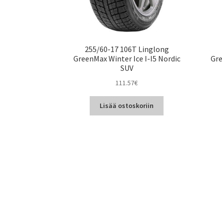
255/60-17 106T Linglong
GreenMax Winter Ice I-I5 Nordic
Gre
SUV
111.57
€
Lisää ostoskoriin