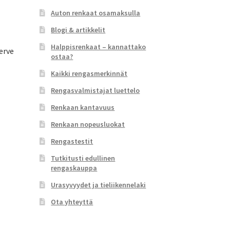
Auton renkaat osamaksulla
Blogi & artikkelit
Halppisrenkaat – kannattako
erve
ostaa?
Kaikki rengasmerkinnät
Rengasvalmistajat luettelo
Renkaan kantavuus
Renkaan nopeusluokat
Rengastestit
Tutkitusti edullinen
rengaskauppa
Urasyvyydet ja tieliikennelaki
Ota yhteyttä