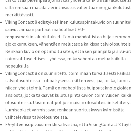
tarkoittaa pidempää ajomatkaa yhdellä tankilla tai latauksella
sillä renkaan matala vierintävastus vähentää energiankulutus
merkittävästi.
VikingContact 8 edistyksellinen kulutuspintakuvio on suunnite
saavuttamaan parhaat mahdolliset EU-
rengasmerkintäluokitukset. Tämä mahdollistaa hiljaisemman
ajokokemuksen, vähentäen melutasoa kaikissa talviolosuhteis
Renkaan kuvio on optimoitu siten, että sen jalanjälki ja sivu-ur
toimivat täydellisesti yhdessä, mikä vähentää melua kaikilla
nopeuksilla.
VikingContact 8 on suunniteltu toimimaan turvallisesti kaikiss
talviolosuhteissa – olipa kyseessä sitten vesi, jää, loska, lumi ta
niiden yhdistelmä. Tämä on mahdollista huipputeknologioide
ansiosta, jotka takaavat kulutuspintakuvion toimivuuden kaiki
olosuhteissa. Uusimmat pohjoismaisiin olosuhteisiin kehitety
kumiseokset varmistavat renkaan suorituskyvyn kylmissä ja
vaihtelevissa talviolosuhteissa.
EV-yhteensopivuusmerkki vahvistaa, että VikingContact 8 täyt