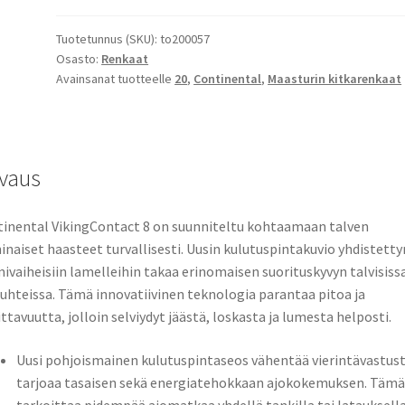
Tuotetunnus (SKU):
to200057
Osasto:
Renkaat
Avainsanat tuotteelle
20
,
Continental
,
Maasturin kitkarenkaat
vaus
inental VikingContact 8 on suunniteltu kohtaamaan talven
naiset haasteet turvallisesti. Uusin kulutuspintakuvio yhdistetty
ivaiheisiin lamelleihin takaa erinomaisen suorituskyvyn talvisiss
uhteissa. Tämä innovatiivinen teknologia parantaa pitoa ja
ittavuutta, jolloin selviydyt jäästä, loskasta ja lumesta helposti.
Uusi pohjoismainen kulutuspintaseos vähentää vierintävastust
tarjoaa tasaisen sekä energiatehokkaan ajokokemuksen. Tämä