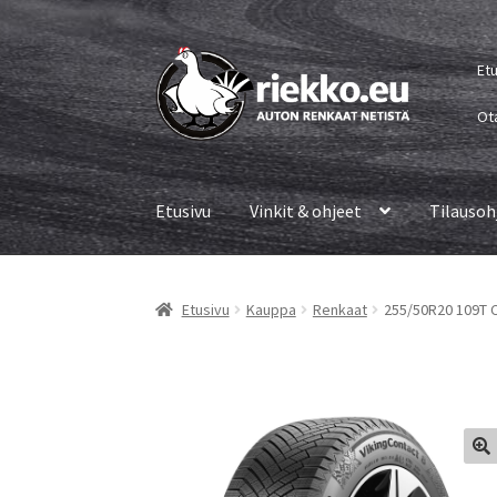
Siirry
Siirry
Et
navigointiin
sisältöön
Ot
Etusivu
Vinkit & ohjeet
Tilausoh
Etusivu
Kauppa
Renkaat
255/50R20 109T C