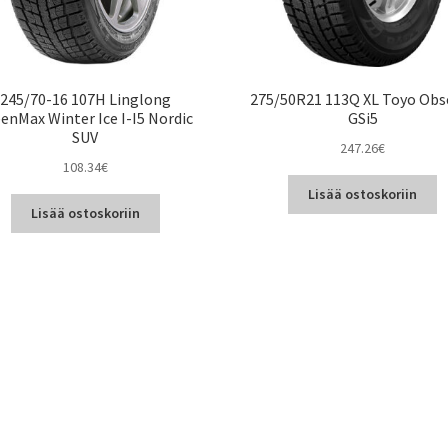
245/70-16 107H Linglong
275/50R21 113Q XL Toyo Obs
enMax Winter Ice I-I5 Nordic
GSi5
SUV
247.26
€
108.34
€
Lisää ostoskoriin
Lisää ostoskoriin