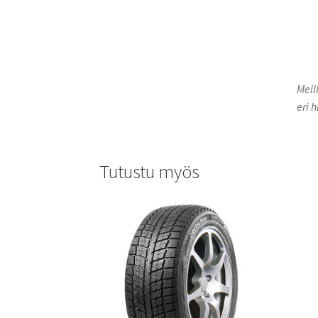
Meil
eri h
Tutustu myös