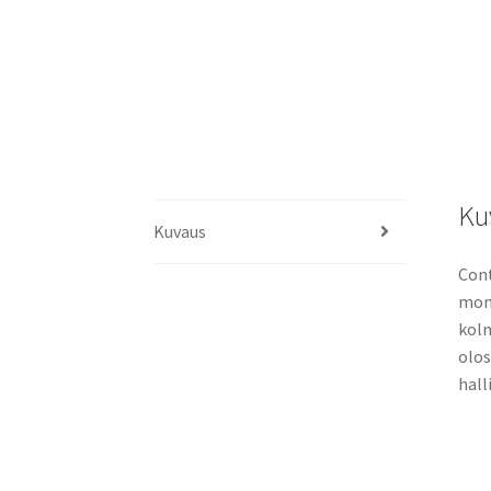
Ku
Kuvaus
Cont
moni
kolm
olos
hall