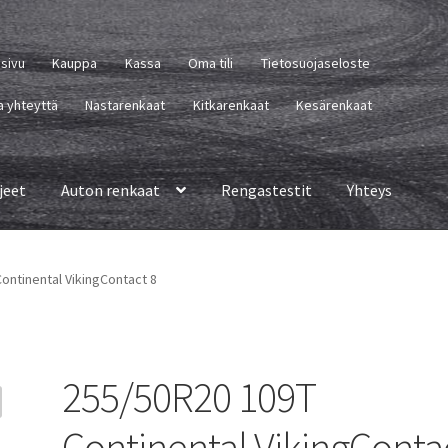
usivu
Kauppa
Kassa
Oma tili
Tietosuojaseloste
a yhteyttä
Nastarenkaat
Kitkarenkaat
Kesärenkaat
jeet
Auton renkaat
Rengastestit
Yhteys
ontinental VikingContact 8
255/50R20 109T
Continental VikingConta