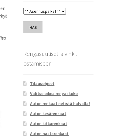
sen
ykyä
HAE
ilta
Rengasuutiset ja vinkit
ostamiseen
Tilausohjeet
Valitse oikea rengaskoko
Auton renkaat netistä halvalla!
Auton kesärenkaat
Auton kitkarenkaat
Auton nastarenkaat