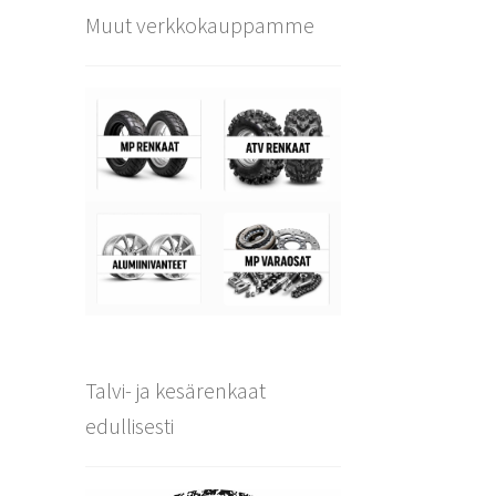
Muut verkkokauppamme
Talvi- ja kesärenkaat
edullisesti