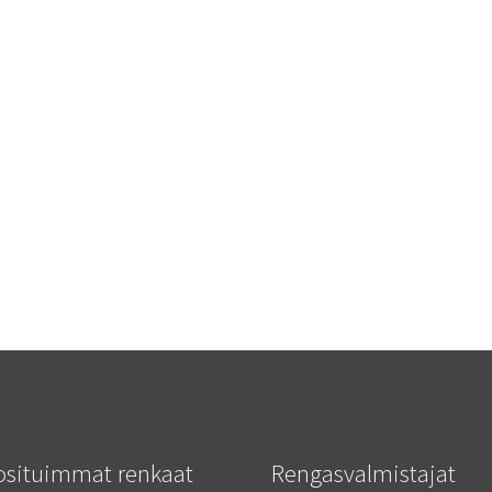
osituimmat renkaat
Rengasvalmistajat