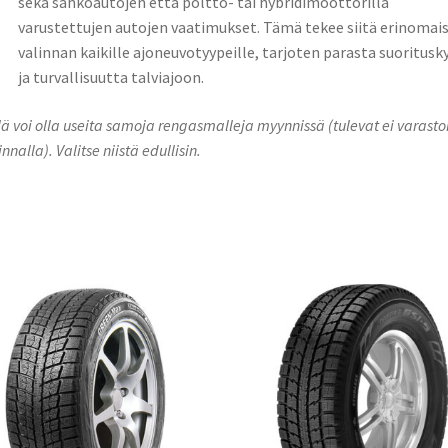
sekä sähköautojen että poltto- tai hybridimoottorilla
varustettujen autojen vaatimukset. Tämä tekee siitä erinomai
valinnan kaikille ajoneuvotyypeille, tarjoten parasta suoritusk
ja turvallisuutta talviajoon.
lä voi olla useita samoja rengasmalleja myynnissä (tulevat ei varasto
innalla). Valitse niistä edullisin.