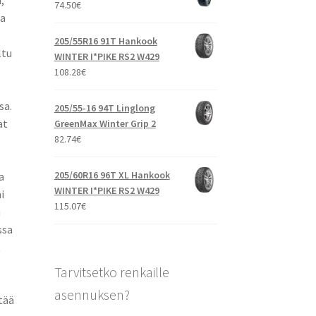
,
74.50
€
ta
205/55R16 91T Hankook
ltu
WINTER I*PIKE RS2 W429
108.28
€
sa.
205/55-16 94T Linglong
at
GreenMax Winter Grip 2
82.74
€
205/60R16 96T XL Hankook
a
WINTER I*PIKE RS2 W429
i
115.07
€
n
ssa
t
Tarvitsetko renkaille
asennuksen?
tää