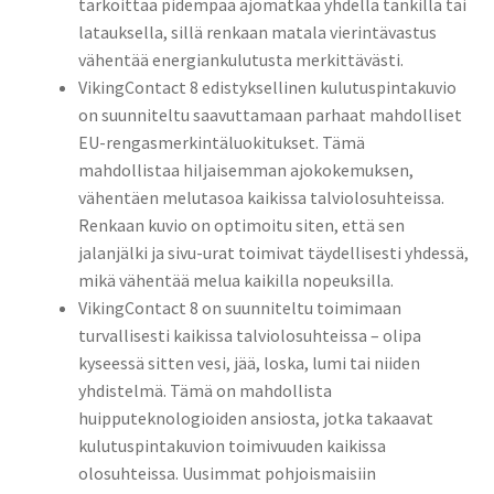
tarkoittaa pidempää ajomatkaa yhdellä tankilla tai
latauksella, sillä renkaan matala vierintävastus
vähentää energiankulutusta merkittävästi.
VikingContact 8 edistyksellinen kulutuspintakuvio
on suunniteltu saavuttamaan parhaat mahdolliset
EU-rengasmerkintäluokitukset. Tämä
mahdollistaa hiljaisemman ajokokemuksen,
vähentäen melutasoa kaikissa talviolosuhteissa.
Renkaan kuvio on optimoitu siten, että sen
jalanjälki ja sivu-urat toimivat täydellisesti yhdessä,
mikä vähentää melua kaikilla nopeuksilla.
VikingContact 8 on suunniteltu toimimaan
turvallisesti kaikissa talviolosuhteissa – olipa
kyseessä sitten vesi, jää, loska, lumi tai niiden
yhdistelmä. Tämä on mahdollista
huipputeknologioiden ansiosta, jotka takaavat
kulutuspintakuvion toimivuuden kaikissa
olosuhteissa. Uusimmat pohjoismaisiin