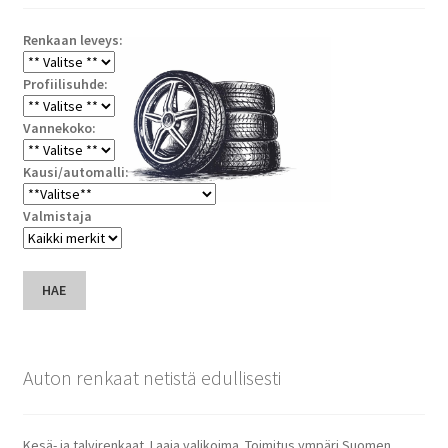
Renkaan leveys:
Profiilisuhde:
Vannekoko:
Kausi/automalli:
Valmistaja
HAE
Auton renkaat netistä edullisesti
Kesä- ja talvirenkaat. Laaja valikoima. Toimitus ympäri Suomen.