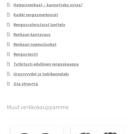
Halppisrenkaat – kannattako ostaa?
Kaikki rengasmerkinnät
Rengasvalmistajat luettelo
Renkaan kantavuus
Renkaan nopeusluokat
Rengastestit
Tutkitusti edullinen rengaskauppa
Urasyvyydet ja tieliikennelaki
Ota yhteyttä
Muut verkkokauppamme