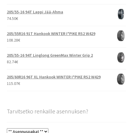
205/55-16 94T Lappi Jää-Ahma
74.50
€
205/55R16 91T Hankook WINTER I*PIKE RS2 W429
108.28
€
205/55-16 94T Linglong GreenMax Winter Grip 2
82.74
€
205/60R16 96T XL Hankook WINTER I*PIKE RS2 W429
115.07
€
Tarvitsetko renkaille asennuksen?