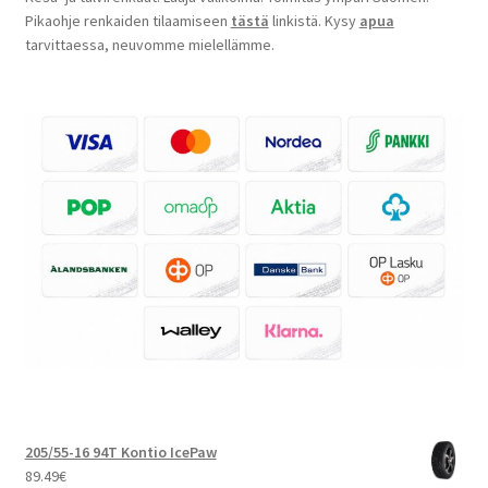
Pikaohje renkaiden tilaamiseen
tästä
linkistä. Kysy
apua
tarvittaessa, neuvomme mielellämme.
205/55-16 94T Kontio IcePaw
89.49
€