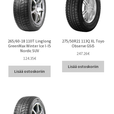
265/60-18 110T Linglong
275/50R21 113Q XL Toyo
GreenMax Winter Ice I-I5
Observe GSi5
Nordic SUV
247.26
€
124.35
€
Lisää ostoskoriin
Lisää ostoskoriin