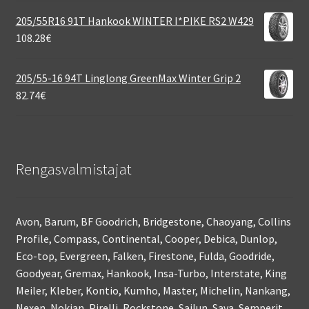
205/55R16 91T Hankook WINTER I*PIKE RS2 W429
108.28
€
205/55-16 94T Linglong GreenMax Winter Grip 2
82.74
€
Rengasvalmistajat
Avon, Barum, BF Goodrich, Bridgestone, Chaoyang, Collins
Profile, Compass, Continental, Cooper, Debica, Dunlop,
Eco-top, Evergreen, Falken, Firestone, Fulda, Goodride,
Goodyear, Gremax, Hankook, Insa-Turbo, Interstate, King
Meiler, Kleber, Kontio, Kumho, Master, Michelin, Nankang,
Nexen, Nokian, Pirelli, Rockstone, Sailun, Sava, Semperit,