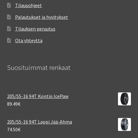
Tilausohjeet
Palautukset ja hyvitykset
Tilauksen peruutus
Ota yhteyttä
Suosituimmat renkaat
205/55-16 94T Kontio IcePaw
89.49
€
205/55-16 94T Lappi Jää-Ahma
74.50
€