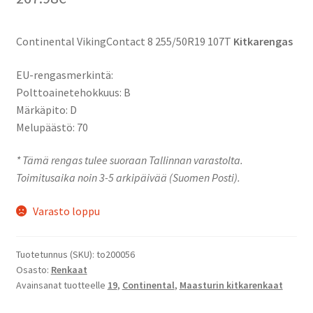
Continental VikingContact 8 255/50R19 107T
Kitkarengas
EU-rengasmerkintä:
Polttoainetehokkuus: B
Märkäpito: D
Melupäästö: 70
* Tämä rengas tulee suoraan Tallinnan varastolta.
Toimitusaika noin 3-5 arkipäivää (Suomen Posti).
Varasto loppu
Tuotetunnus (SKU):
to200056
Osasto:
Renkaat
Avainsanat tuotteelle
19
,
Continental
,
Maasturin kitkarenkaat