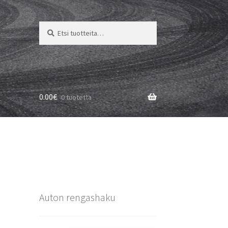
Etsi:
Haku
0.00
€
0 tuotetta
Auton rengashaku