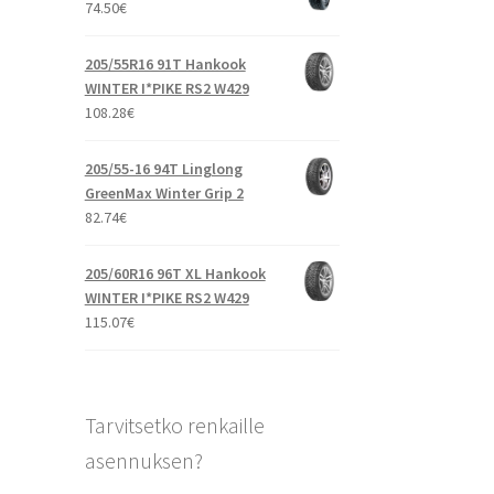
74.50
€
205/55R16 91T Hankook
WINTER I*PIKE RS2 W429
108.28
€
205/55-16 94T Linglong
GreenMax Winter Grip 2
82.74
€
205/60R16 96T XL Hankook
WINTER I*PIKE RS2 W429
115.07
€
Tarvitsetko renkaille
asennuksen?