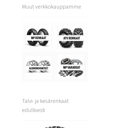
Muut verkkokauppamme
Talvi- ja kesärenkaat
edullisesti