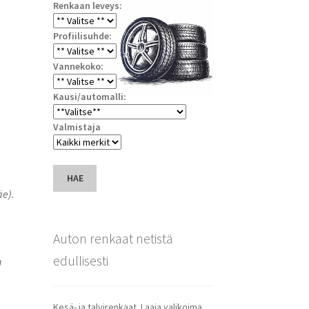
Renkaan leveys:
Profiilisuhde:
Vannekoko:
Kausi/automalli:
Valmistaja
HAE
äe).
Auton renkaat netistä
edullisesti
n
Kesä- ja talvirenkaat. Laaja valikoima.