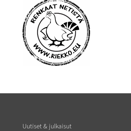
Uutiset & julkaisut