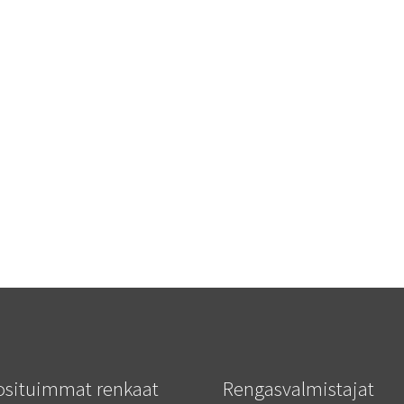
osituimmat renkaat
Rengasvalmistajat