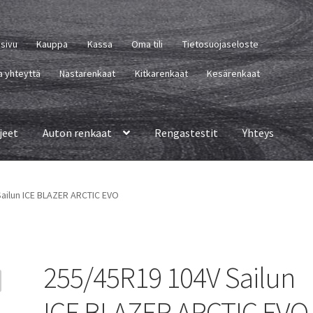
usivu
Kauppa
Kassa
Oma tili
Tietosuojaseloste
a yhteyttä
Nastarenkaat
Kitkarenkaat
Kesärenkaat
jeet
Auton renkaat
Rengastestit
Yhteys
ailun ICE BLAZER ARCTIC EVO
255/45R19 104V Sailun
ICE BLAZER ARCTIC EVO