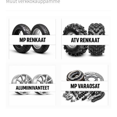
Muut verkkokauppamme