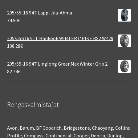
205/55-16 94T Lappi Jää-Ahma
74.50
€
205/55R16 91T Hankook WINTER I*PIKE RS2 W429
108.28
€
205/55-16 94T Linglong GreenMax Winter Grip 2
82.74
€
Rengasvalmistajat
Avon, Barum, BF Goodrich, Bridgestone, Chaoyang, Collins
Profile, Compass, Continental, Cooper, Debica, Dunlop,