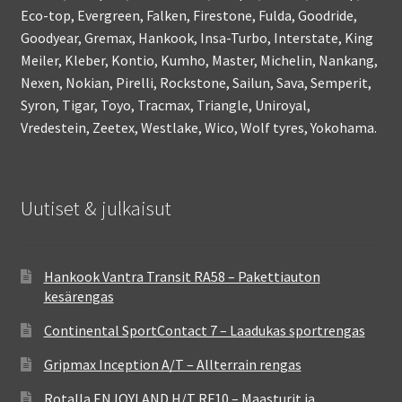
Eco-top, Evergreen, Falken, Firestone, Fulda, Goodride,
Goodyear, Gremax, Hankook, Insa-Turbo, Interstate, King
Meiler, Kleber, Kontio, Kumho, Master, Michelin, Nankang,
Nexen, Nokian, Pirelli, Rockstone, Sailun, Sava, Semperit,
Syron, Tigar, Toyo, Tracmax, Triangle, Uniroyal,
Vredestein, Zeetex, Westlake, Wico, Wolf tyres, Yokohama.
Uutiset & julkaisut
Hankook Vantra Transit RA58 – Pakettiauton
kesärengas
Continental SportContact 7 – Laadukas sportrengas
Gripmax Inception A/T – Allterrain rengas
Rotalla ENJOYLAND H/T RF10 – Maasturit ja