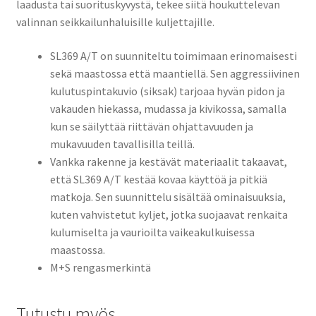
laadusta tai suorituskyvystä, tekee siitä houkuttelevan
valinnan seikkailunhaluisille kuljettajille.
SL369 A/T on suunniteltu toimimaan erinomaisesti
sekä maastossa että maantiellä. Sen aggressiivinen
kulutuspintakuvio (siksak) tarjoaa hyvän pidon ja
vakauden hiekassa, mudassa ja kivikossa, samalla
kun se säilyttää riittävän ohjattavuuden ja
mukavuuden tavallisilla teillä.
Vankka rakenne ja kestävät materiaalit takaavat,
että SL369 A/T kestää kovaa käyttöä ja pitkiä
matkoja. Sen suunnittelu sisältää ominaisuuksia,
kuten vahvistetut kyljet, jotka suojaavat renkaita
kulumiselta ja vaurioilta vaikeakulkuisessa
maastossa.
M+S rengasmerkintä
Tutustu myös