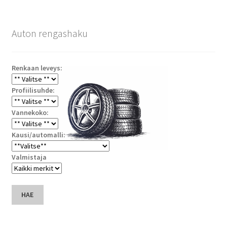
Auton rengashaku
Renkaan leveys:
Profiilisuhde:
Vannekoko:
Kausi/automalli:
Valmistaja
HAE