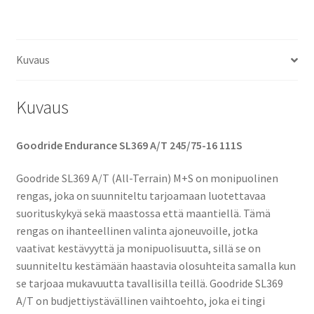
määrä
Kuvaus
Kuvaus
Goodride Endurance SL369 A/T 245/75-16 111S
Goodride SL369 A/T (All-Terrain) M+S on monipuolinen
rengas, joka on suunniteltu tarjoamaan luotettavaa
suorituskykyä sekä maastossa että maantiellä. Tämä
rengas on ihanteellinen valinta ajoneuvoille, jotka
vaativat kestävyyttä ja monipuolisuutta, sillä se on
suunniteltu kestämään haastavia olosuhteita samalla kun
se tarjoaa mukavuutta tavallisilla teillä. Goodride SL369
A/T on budjettiystävällinen vaihtoehto, joka ei tingi