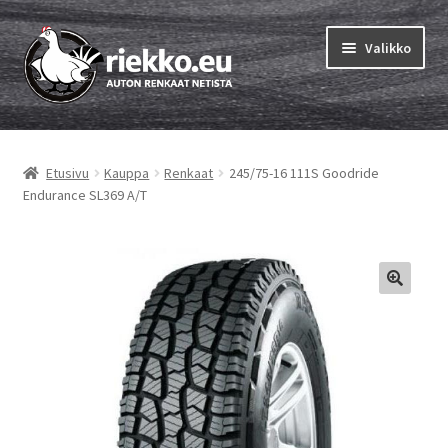
Siirry
Siirry
Valikko
navigointiin
sisältöön
Etusivu
Etusivu
Kauppa
Renkaat
245/75-16 111S Goodride
Laajen
Vinkit & ohjeet
Endurance SL369 A/T
alemm
tason
Tilausohjeet
valikko
Laajen
Auton renkaat
alemm
tason
Rengastestit
valikko
Yhteys