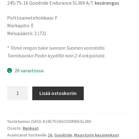
245/75-16 Goodride Endurance SL369 A/T
kesärengas
Polttoainetehokkuus: F
Märkäpito: E
Melupäästö: 2 (72)
*
Tämä rengas tulee suoraan Suomen varastolta.
Toimitusaika Postin kyydillä noin 2-4 arkipäivää
.
20 varastossa
245/75-
Lisää ostoskoriin
16
111S
Goodride
Endurance
Tuotetunnus (SKU):
K2457516GOODRIDESL369
Osasto:
Renkaat
SL369
Avainsanat tuotteelle
16
,
Goodride
,
Maasturin kesärenkaat
A/T