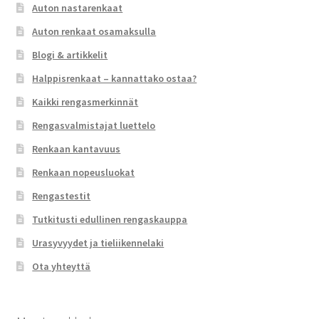
Auton nastarenkaat
Auton renkaat osamaksulla
Blogi & artikkelit
Halppisrenkaat – kannattako ostaa?
Kaikki rengasmerkinnät
Rengasvalmistajat luettelo
Renkaan kantavuus
Renkaan nopeusluokat
Rengastestit
Tutkitusti edullinen rengaskauppa
Urasyvyydet ja tieliikennelaki
Ota yhteyttä