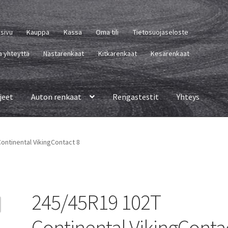
usivu
Kauppa
Kassa
Oma tili
Tietosuojaseloste
a yhteyttä
Nastarenkaat
Kitkarenkaat
Kesärenkaat
jeet
Auton renkaat
Rengastestit
Yhteys
ontinental VikingContact 8
245/45R19 102T
Continental VikingConta