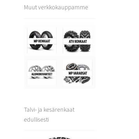
Muut verkkokauppamme
Talvi- ja kesärenkaat
edullisesti