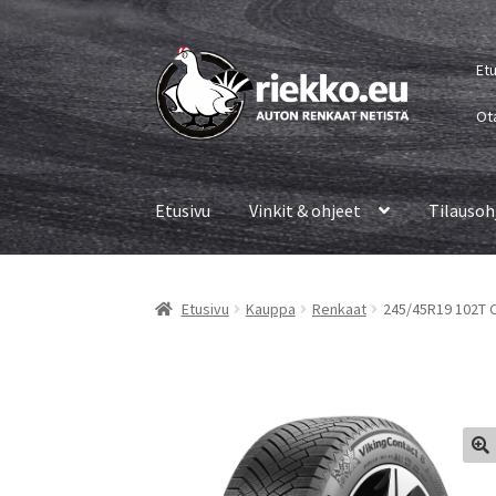
Siirry
Siirry
Et
navigointiin
sisältöön
Ot
Etusivu
Vinkit & ohjeet
Tilausoh
Etusivu
Kauppa
Renkaat
245/45R19 102T C