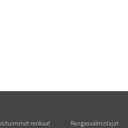
osituimmat renkaat
Rengasvalmistajat