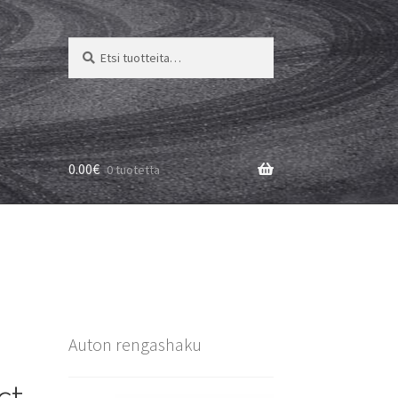
Etsi:
Haku
0.00
€
0 tuotetta
Auton rengashaku
ct