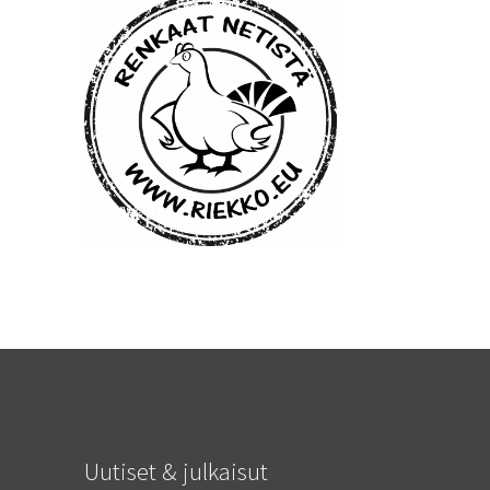
Uutiset & julkaisut