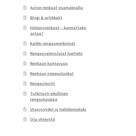
Auton renkaat osamaksulla
Blogi & artikkelit
Halppisrenkaat – kannattako
ostaa?
Kaikki rengasmerkinnät
Rengasvalmistajat luettelo
Renkaan kantavuus
Renkaan nopeusluokat
Rengastestit
Tutkitusti edullinen
rengaskauppa
Urasyvyydet ja tieliikennelaki
Ota yhteyttä