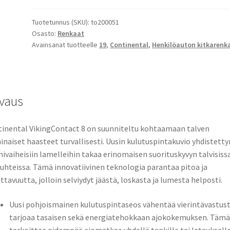
Tuotetunnus (SKU):
to200051
Osasto:
Renkaat
Avainsanat tuotteelle
19
,
Continental
,
Henkilöauton kitkarenk
vaus
inental VikingContact 8 on suunniteltu kohtaamaan talven
naiset haasteet turvallisesti. Uusin kulutuspintakuvio yhdistetty
ivaiheisiin lamelleihin takaa erinomaisen suorituskyvyn talvisiss
uhteissa. Tämä innovatiivinen teknologia parantaa pitoa ja
ittavuutta, jolloin selviydyt jäästä, loskasta ja lumesta helposti.
Uusi pohjoismainen kulutuspintaseos vähentää vierintävastust
tarjoaa tasaisen sekä energiatehokkaan ajokokemuksen. Tämä