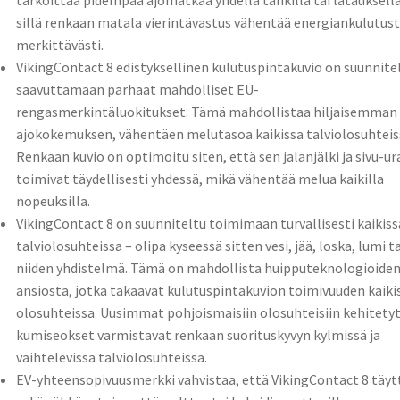
tarkoittaa pidempää ajomatkaa yhdellä tankilla tai latauksella
sillä renkaan matala vierintävastus vähentää energiankulutus
merkittävästi.
VikingContact 8 edistyksellinen kulutuspintakuvio on suunnite
saavuttamaan parhaat mahdolliset EU-
rengasmerkintäluokitukset. Tämä mahdollistaa hiljaisemman
ajokokemuksen, vähentäen melutasoa kaikissa talviolosuhteis
Renkaan kuvio on optimoitu siten, että sen jalanjälki ja sivu-ur
toimivat täydellisesti yhdessä, mikä vähentää melua kaikilla
nopeuksilla.
VikingContact 8 on suunniteltu toimimaan turvallisesti kaikiss
talviolosuhteissa – olipa kyseessä sitten vesi, jää, loska, lumi ta
niiden yhdistelmä. Tämä on mahdollista huipputeknologioide
ansiosta, jotka takaavat kulutuspintakuvion toimivuuden kaiki
olosuhteissa. Uusimmat pohjoismaisiin olosuhteisiin kehitety
kumiseokset varmistavat renkaan suorituskyvyn kylmissä ja
vaihtelevissa talviolosuhteissa.
EV-yhteensopivuusmerkki vahvistaa, että VikingContact 8 täyt