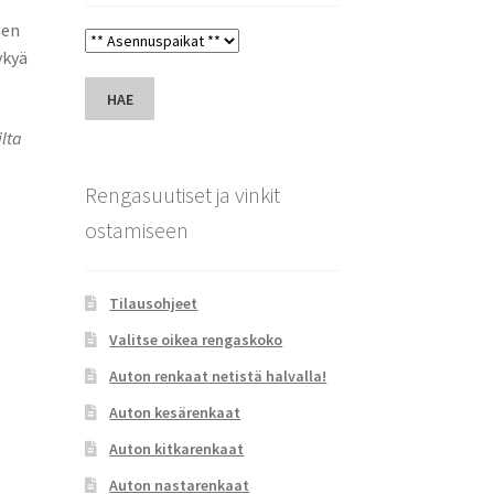
sen
ykyä
HAE
ilta
Rengasuutiset ja vinkit
ostamiseen
Tilausohjeet
Valitse oikea rengaskoko
Auton renkaat netistä halvalla!
Auton kesärenkaat
Auton kitkarenkaat
Auton nastarenkaat