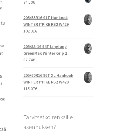
,
74.50
€
ta
205/55R16 91T Hankook
ltu
WINTER I*PIKE RS2 W429
102.91
€
sa.
205/55-16 94T Linglong
at
GreenMax Winter Grip 2
82.74
€
205/60R16 96T XL Hankook
a
WINTER I*PIKE RS2 W429
i
115.07
€
n
ssa
t
Tarvitsetko renkaille
asennuksen?
tää