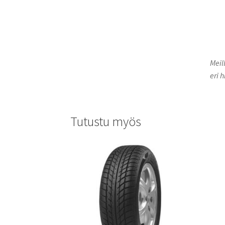
Meil
eri h
Tutustu myös