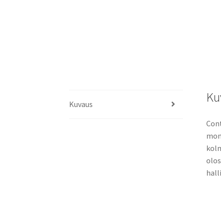
Ku
Kuvaus
Cont
moni
kolm
olos
hall