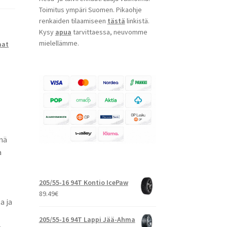
Toimitus ympäri Suomen. Pikaohje
renkaiden tilaamiseen
tästä
linkistä.
Kysy
apua
tarvittaessa, neuvomme
mielellämme.
aat
nä
a
205/55-16 94T Kontio IcePaw
89.49
€
a ja
205/55-16 94T Lappi Jää-Ahma