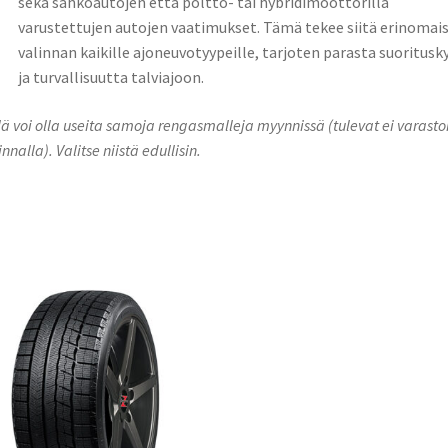
sekä sähköautojen että poltto- tai hybridimoottorilla
varustettujen autojen vaatimukset. Tämä tekee siitä erinomai
valinnan kaikille ajoneuvotyypeille, tarjoten parasta suoritusk
ja turvallisuutta talviajoon.
lä voi olla useita samoja rengasmalleja myynnissä (tulevat ei varasto
innalla). Valitse niistä edullisin.