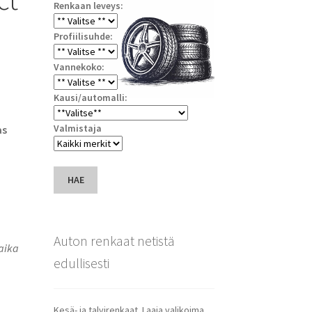
Renkaan leveys:
Profiilisuhde:
Vannekoko:
Kausi/automalli:
Valmistaja
as
HAE
Auton renkaat netistä
saika
edullisesti
Kesä- ja talvirenkaat. Laaja valikoima.