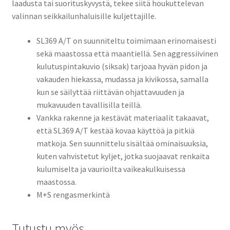
laadusta tai suorituskyvystä, tekee siitä houkuttelevan
valinnan seikkailunhaluisille kuljettajille.
SL369 A/T on suunniteltu toimimaan erinomaisesti
sekä maastossa että maantiellä. Sen aggressiivinen
kulutuspintakuvio (siksak) tarjoaa hyvän pidon ja
vakauden hiekassa, mudassa ja kivikossa, samalla
kun se säilyttää riittävän ohjattavuuden ja
mukavuuden tavallisilla teillä.
Vankka rakenne ja kestävät materiaalit takaavat,
että SL369 A/T kestää kovaa käyttöä ja pitkiä
matkoja. Sen suunnittelu sisältää ominaisuuksia,
kuten vahvistetut kyljet, jotka suojaavat renkaita
kulumiselta ja vaurioilta vaikeakulkuisessa
maastossa.
M+S rengasmerkintä
Tutustu myös