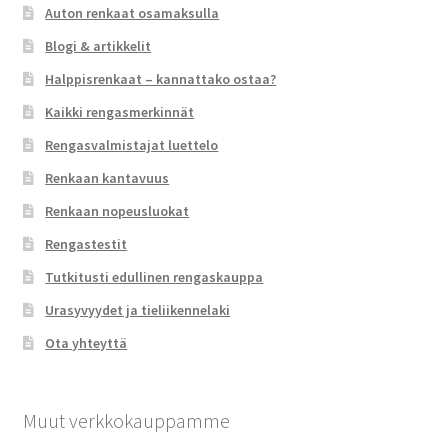
Auton renkaat osamaksulla
Blogi & artikkelit
Halppisrenkaat – kannattako ostaa?
Kaikki rengasmerkinnät
Rengasvalmistajat luettelo
Renkaan kantavuus
Renkaan nopeusluokat
Rengastestit
Tutkitusti edullinen rengaskauppa
Urasyvyydet ja tieliikennelaki
Ota yhteyttä
Muut verkkokauppamme