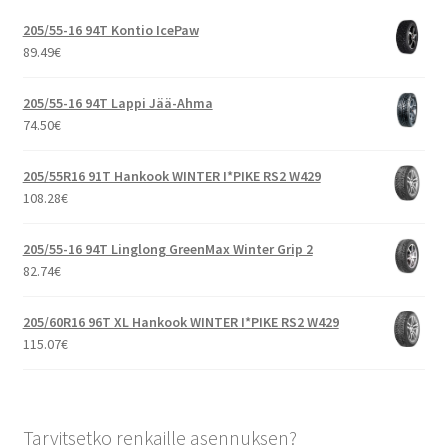
205/55-16 94T Kontio IcePaw
89.49
€
205/55-16 94T Lappi Jää-Ahma
74.50
€
205/55R16 91T Hankook WINTER I*PIKE RS2 W429
108.28
€
205/55-16 94T Linglong GreenMax Winter Grip 2
82.74
€
205/60R16 96T XL Hankook WINTER I*PIKE RS2 W429
115.07
€
Tarvitsetko renkaille asennuksen?