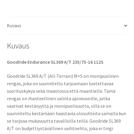
määrä
Kuvaus
Kuvaus
Goodride Endurance SL369 A/T 235/75-16 112S
Goodride SL369 A/T (All-Terrain) M+S on monipuolinen
rengas, joka on suunniteltu tarjoamaan luotettavaa
suorituskykyä sekä maastossa että maantiellä. Tämä
rengas on ihanteellinen valinta ajoneuvoille, jotka
vaativat kestävyyttä ja monipuolisuutta, sillä se on
suunniteltu kestämään haastavia olosuhteita samalla kun
se tarjoaa mukavuutta tavallisilla teillä. Goodride SL369
A/T on budjettiystävällinen vaihtoehto, joka ei tingi