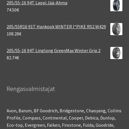
205/55-16 94T Lappi Jää-Ahma
74.50
€
205/55R16 91T Hankook WINTER I*PIKE RS2 W429
108.28
€
205/55-16 94T Linglong GreenMax Winter Grip 2
82.74
€
Rengasvalmistajat
Avon, Barum, BF Goodrich, Bridgestone, Chaoyang, Collins
Profile, Compass, Continental, Cooper, Debica, Dunlop,
Eco-top, Evergreen, Falken, Firestone, Fulda, Goodride,