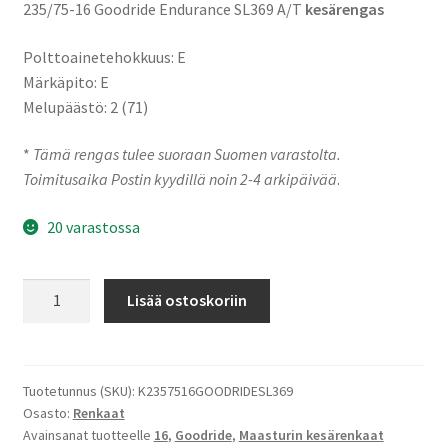
235/75-16 Goodride Endurance SL369 A/T
kesärengas
Polttoainetehokkuus: E
Märkäpito: E
Melupäästö: 2 (71)
*
Tämä rengas tulee suoraan Suomen varastolta.
Toimitusaika Postin kyydillä noin 2-4 arkipäivää
.
20 varastossa
235/75-
Lisää ostoskoriin
16
112S
Goodride
Endurance
Tuotetunnus (SKU):
K2357516GOODRIDESL369
Osasto:
Renkaat
SL369
Avainsanat tuotteelle
16
,
Goodride
,
Maasturin kesärenkaat
A/T