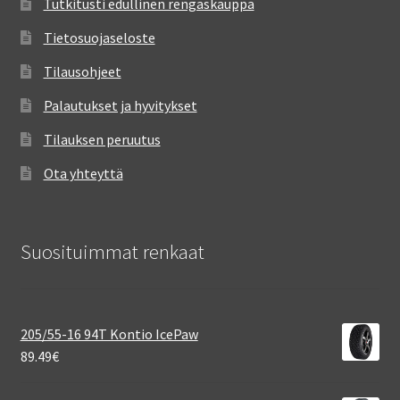
Tutkitusti edullinen rengaskauppa
Tietosuojaseloste
Tilausohjeet
Palautukset ja hyvitykset
Tilauksen peruutus
Ota yhteyttä
Suosituimmat renkaat
205/55-16 94T Kontio IcePaw
89.49
€