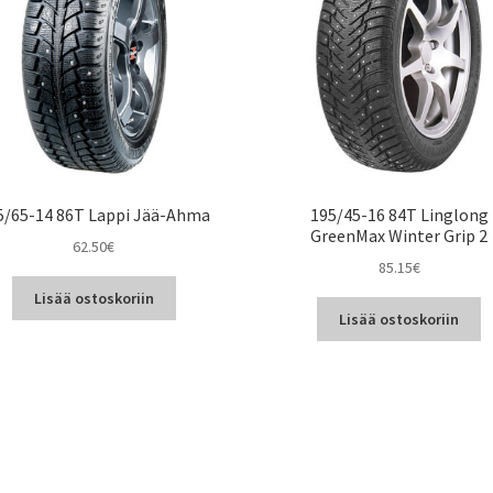
5/65-14 86T Lappi Jää-Ahma
195/45-16 84T Linglong
GreenMax Winter Grip 2
62.50
€
85.15
€
Lisää ostoskoriin
Lisää ostoskoriin