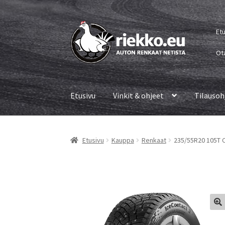
Siirry
Siirry
Et
navigointiin
sisältöön
Ot
Etusivu
Vinkit & ohjeet
Tilausoh
Etusivu
Kauppa
Renkaat
235/55R20 105T C