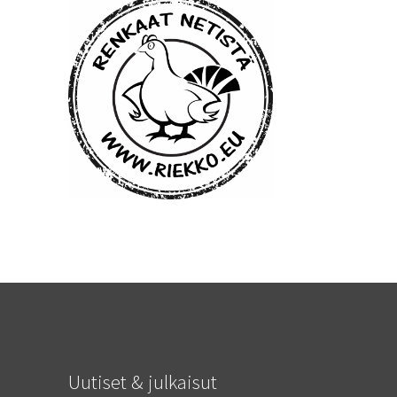
Uutiset & julkaisut