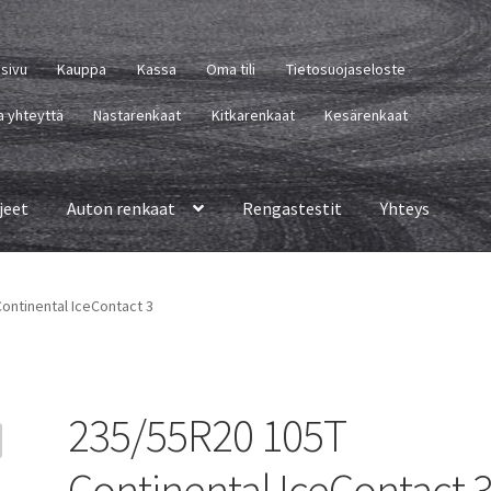
usivu
Kauppa
Kassa
Oma tili
Tietosuojaseloste
a yhteyttä
Nastarenkaat
Kitkarenkaat
Kesärenkaat
jeet
Auton renkaat
Rengastestit
Yhteys
ontinental IceContact 3
235/55R20 105T
Continental IceContact 