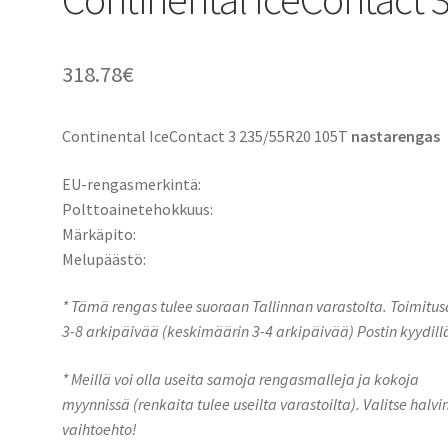
318.78
€
Continental IceContact 3 235/55R20 105T
nastarengas
EU-rengasmerkintä:
Polttoainetehokkuus:
Märkäpito:
Melupäästö:
* Tämä rengas tulee suoraan Tallinnan varastolta. Toimitu
3-8 arkipäivää (keskimäärin 3-4 arkipäivää) Postin kyydill
* Meillä voi olla useita samoja rengasmalleja ja kokoja
myynnissä (renkaita tulee useilta varastoilta). Valitse halvi
vaihtoehto!