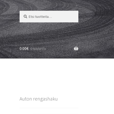
Etsi:
Haku
0.00
€
0 tuotetta
Auton rengashaku
3