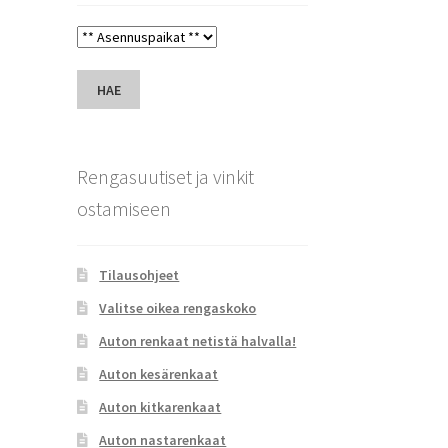
HAE
Rengasuutiset ja vinkit
ostamiseen
Tilausohjeet
Valitse oikea rengaskoko
Auton renkaat netistä halvalla!
Auton kesärenkaat
Auton kitkarenkaat
Auton nastarenkaat