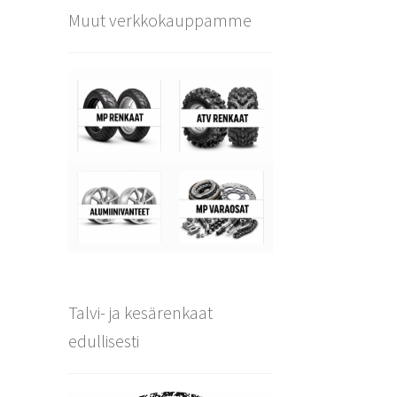
Muut verkkokauppamme
Talvi- ja kesärenkaat
edullisesti