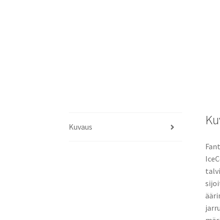
Ku
Kuvaus
Fant
IceC
talv
sijo
ääri
jarr