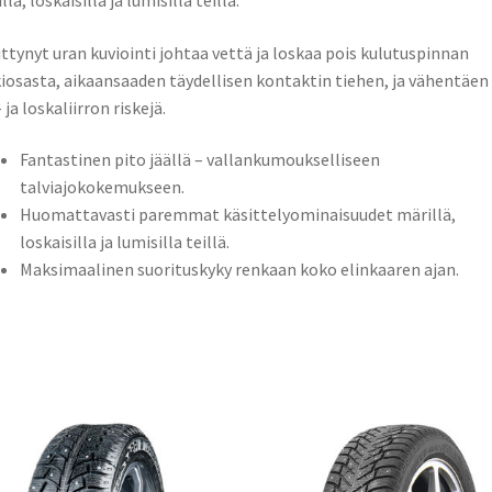
lä, loskaisilla ja lumisilla teillä.
ttynyt uran kuviointi johtaa vettä ja loskaa pois kulutuspinnan
iosasta, aikaansaaden täydellisen kontaktin tiehen, ja vähentäen
 ja loskaliirron riskejä.
Fantastinen pito jäällä – vallankumoukselliseen
talviajokokemukseen.
Huomattavasti paremmat käsittelyominaisuudet märillä,
loskaisilla ja lumisilla teillä.
Maksimaalinen suorituskyky renkaan koko elinkaaren ajan.