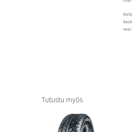
märil
Kehi
kesk
vesi-
Tutustu myös