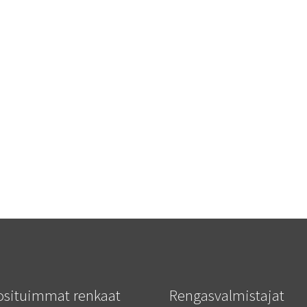
osituimmat renkaat
Rengasvalmistajat