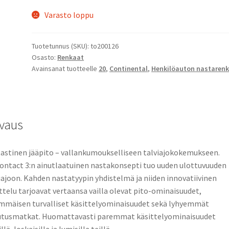
Varasto loppu
Tuotetunnus (SKU):
to200126
Osasto:
Renkaat
Avainsanat tuotteelle
20
,
Continental
,
Henkilöauton nastaren
vaus
astinen jääpito – vallankumoukselliseen talviajokokemukseen.
ontact 3:n ainutlaatuinen nastakonsepti tuo uuden ulottuvuuden
iajoon. Kahden nastatyypin yhdistelmä ja niiden innovatiivinen
ittelu tarjoavat vertaansa vailla olevat pito-ominaisuudet,
mmäisen turvalliset käsittelyominaisuudet sekä lyhyemmät
utusmatkat. Huomattavasti paremmat käsittelyominaisuudet