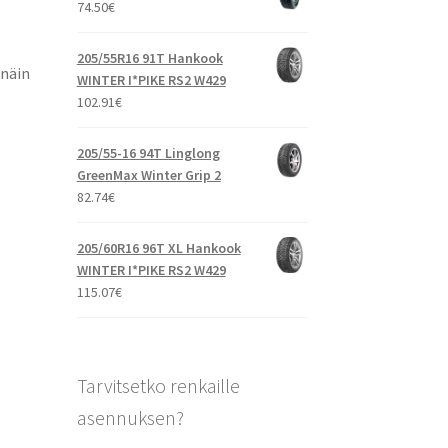
74.50
€
205/55R16 91T Hankook
 näin
WINTER I*PIKE RS2 W429
102.91
€
205/55-16 94T Linglong
GreenMax Winter Grip 2
82.74
€
205/60R16 96T XL Hankook
WINTER I*PIKE RS2 W429
115.07
€
Tarvitsetko renkaille
asennuksen?