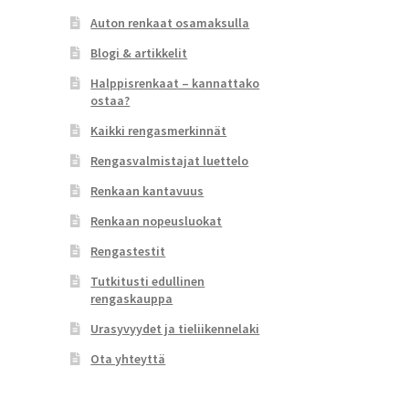
Auton renkaat osamaksulla
Blogi & artikkelit
Halppisrenkaat – kannattako
ostaa?
Kaikki rengasmerkinnät
Rengasvalmistajat luettelo
Renkaan kantavuus
Renkaan nopeusluokat
Rengastestit
Tutkitusti edullinen
rengaskauppa
Urasyvyydet ja tieliikennelaki
Ota yhteyttä