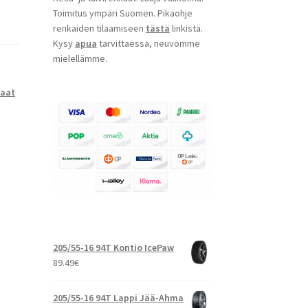
Toimitus ympäri Suomen. Pikaohje
renkaiden tilaamiseen
tästä
linkistä.
Kysy
apua
tarvittaessa, neuvomme
mielellämme.
kaat
205/55-16 94T Kontio IcePaw
89.49
€
205/55-16 94T Lappi Jää-Ahma