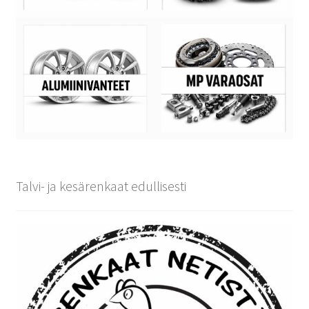
Talvi- ja kesärenkaat edullisesti