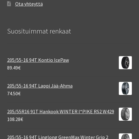
Ota yhteyttä
Suosituimmat renkaat
205/55-16 94T Kontio IcePaw
89.49
€
205/55-16 94T Lappi Jää-Ahma
74.50
€
205/55R16 91T Hankook WINTER I*PIKE RS2 W429
108.28
€
205/55-16 94T Linglong GreenMax Winter Grip 2