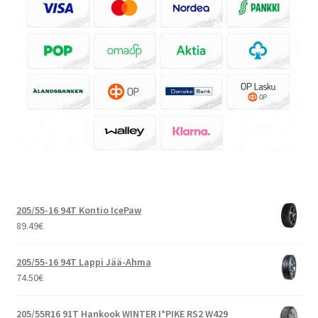
205/55-16 94T Kontio IcePaw
89.49
€
205/55-16 94T Lappi Jää-Ahma
74.50
€
205/55R16 91T Hankook WINTER I*PIKE RS2 W429