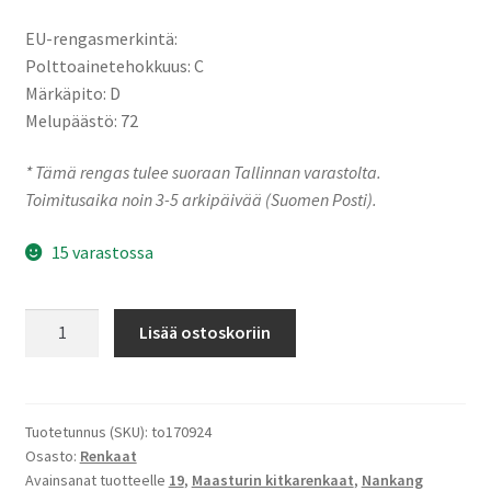
EU-rengasmerkintä:
Polttoainetehokkuus: C
Märkäpito: D
Melupäästö: 72
* Tämä rengas tulee suoraan Tallinnan varastolta.
Toimitusaika noin 3-5 arkipäivää (Suomen Posti).
15 varastossa
235/55R19
Lisää ostoskoriin
105Q
XL
Nankang
ICE1
Tuotetunnus (SKU):
to170924
Osasto:
Renkaat
määrä
Avainsanat tuotteelle
19
,
Maasturin kitkarenkaat
,
Nankang