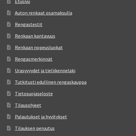
Etusivu
Auton renkaat osamaksulla
Rengastestit
Renkaan kantavuus
Renkaan nopeusluokat
Rengasmerkinnät
Urasyvyydet ja tieliikennelaki
Tutkitusti edullinen rengaskauppa
Tietosuojaseloste
Tilausohjeet
Palautukset ja hyvitykset
Tilauksen peruutus