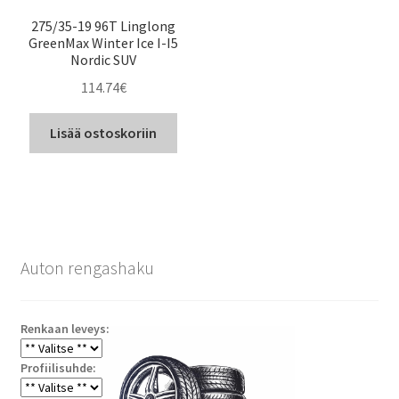
275/35-19 96T Linglong
GreenMax Winter Ice I-I5
Nordic SUV
114.74
€
Lisää ostoskoriin
Auton rengashaku
Renkaan leveys:
Profiilisuhde: