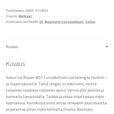
ICE
BLAZER
Tuotetunnus (SKU):
GT19515
Osasto:
Renkaat
WST3
Avainsanat tuotteelle
19
,
Maasturin nastarenkaat
,
Sailun
määrä
Kuvaus
Kuvaus
Sailun Ice Blazer WST3 on edullinen nastarengas henkilö –
ja maastoautoille. Tämä rengas on edullinen, mutta
tarpeeksi laadukas talviseen ajoon. Varma pito jäisellä ja
lumisella tienpinnalla. Tarkka ja vakaa ohjattavuus myös
kaarteessa. Kumikoostumus antaa renkaalle joustavuutta
ja parantaa pitoa myös kylmällä ilmalla. Nastojen