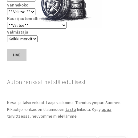
Vannekoko:
Kausi/automalli:
Valmistaja
HAE
Auton renkaat netistä edullisesti
Kesä- ja talvirenkaat. Laaja valikoima. Toimitus ympäri Suomen.
Pikaohje renkaiden tilaamiseen
tästä
linkistä. Kysy
apua
tarvittaessa, neuvomme mielellämme.