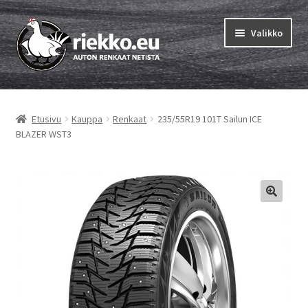
Siirry
Siirry
Valikko
navigointiin
sisältöön
Etusivu
Etusivu
Kauppa
Renkaat
235/55R19 101T Sailun ICE
Laajen
Vinkit & ohjeet
BLAZER WST3
alemm
tason
Tilausohjeet
valikko
Laajen
Auton renkaat
alemm
tason
Rengastestit
valikko
Yhteys