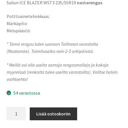
Sailun ICE BLAZER WST3 235/55R19
nastarengas
Polttoainetehokkuus:
Märkäpito:
Melupäästö:
* Tämä rengas tulee suoraan Tallinnan varastolta
(Mustamäe). Toimitusaika noin 2-5 arkipäivää.
* Meillä voi olla useita samoja rengasmalleja ja kokoja
myynnissä (renkaita tulee useilta varastoilta). Valitse halvin
vaihtoehto!
54 varastossa
235/55R19
Lisää ostoskoriin
101T
Sailun