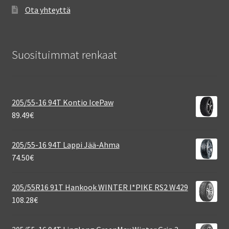
Ota yhteyttä
Suosituimmat renkaat
205/55-16 94T Kontio IcePaw
89.49
€
205/55-16 94T Lappi Jää-Ahma
74.50
€
205/55R16 91T Hankook WINTER I*PIKE RS2 W429
108.28
€