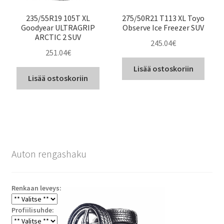
235/55R19 105T XL
275/50R21 T113 XL Toyo
Goodyear ULTRAGRIP
Observe Ice Freezer SUV
ARCTIC 2 SUV
245.04
€
251.04
€
Lisää ostoskoriin
Lisää ostoskoriin
Auton rengashaku
Renkaan leveys:
Profiilisuhde: