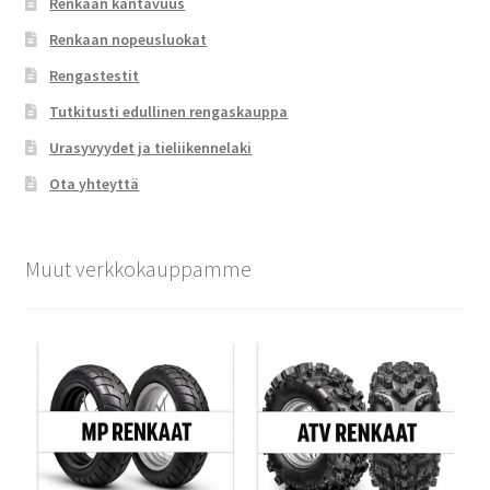
Renkaan kantavuus
Renkaan nopeusluokat
Rengastestit
Tutkitusti edullinen rengaskauppa
Urasyvyydet ja tieliikennelaki
Ota yhteyttä
Muut verkkokauppamme