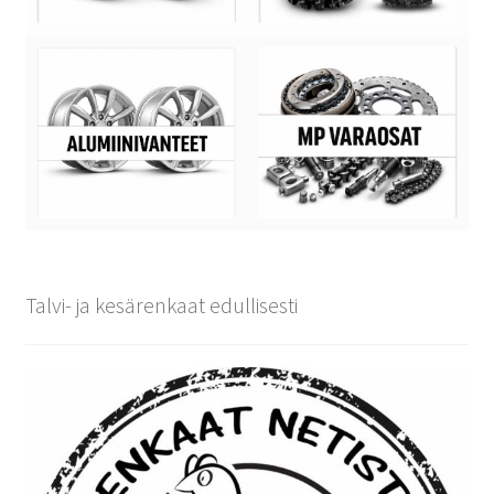
Talvi- ja kesärenkaat edullisesti