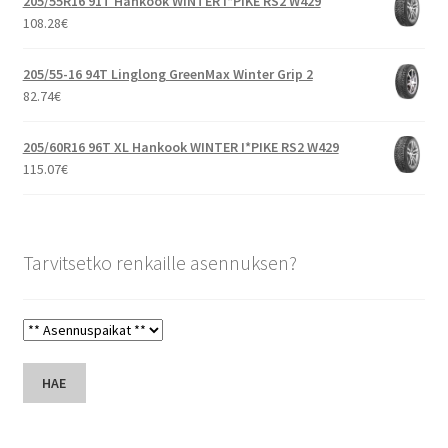
205/55R16 91T Hankook WINTER I*PIKE RS2 W429
108.28
€
205/55-16 94T Linglong GreenMax Winter Grip 2
82.74
€
205/60R16 96T XL Hankook WINTER I*PIKE RS2 W429
115.07
€
Tarvitsetko renkaille asennuksen?
HAE