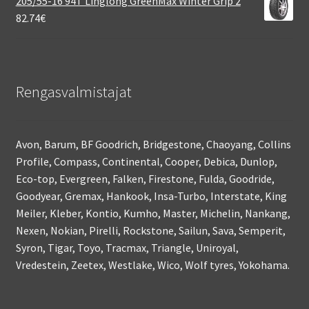
205/55-16 94T Linglong GreenMax Winter Grip 2
82.74
€
Rengasvalmistajat
Avon, Barum, BF Goodrich, Bridgestone, Chaoyang, Collins
Profile, Compass, Continental, Cooper, Debica, Dunlop,
Eco-top, Evergreen, Falken, Firestone, Fulda, Goodride,
Goodyear, Gremax, Hankook, Insa-Turbo, Interstate, King
Meiler, Kleber, Kontio, Kumho, Master, Michelin, Nankang,
Nexen, Nokian, Pirelli, Rockstone, Sailun, Sava, Semperit,
Syron, Tigar, Toyo, Tracmax, Triangle, Uniroyal,
Vredestein, Zeetex, Westlake, Wico, Wolf tyres, Yokohama.