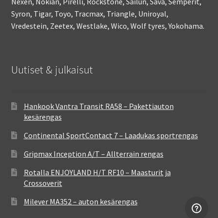
Nexen, Nokian, Pirelli, Rockstone, Sailun, Sava, Semperit,
Syron, Tigar, Toyo, Tracmax, Triangle, Uniroyal,
Vredestein, Zeetex, Westlake, Wico, Wolf tyres, Yokohama.
Uutiset & julkaisut
Hankook Vantra Transit RA58 – Pakettiauton
kesärengas
Continental SportContact 7 – Laadukas sportrengas
Gripmax Inception A/T – Allterrain rengas
Rotalla ENJOYLAND H/T RF10 – Maasturit ja
Crossoverit
Milever MA352 – auton kesärengas