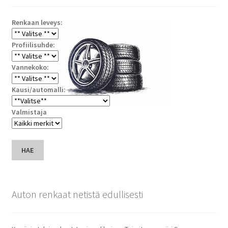
Renkaan leveys:
Profiilisuhde:
Vannekoko:
Kausi/automalli:
Valmistaja
HAE
Auton renkaat netistä edullisesti