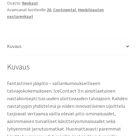
Osasto:
Renkaat
Avainsanat tuotteelle
20
,
Continental
,
Henkilöauton
nastarenkaat
Kuvaus
Kuvaus
Fantastinen jääpito – vallankumoukselliseen
talviajokokemukseen. IceContact 3:n ainutlaatuinen
nastakonsepti tuo uuden ulottuvuuden talviajoon. Kahden
nastatyypin yhdistelmä ja niiden innovatiivinen sijoittelu
tarjoavat vertaansa vailla olevat pito-ominaisuudet,
äärimmäisen turvalliset käsittelyominaisuudet sekä
lyhyemmät jarrutusmatkat. Huomattavasti paremmat