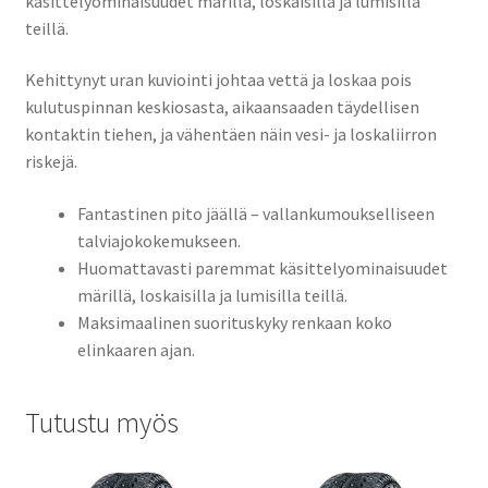
käsittelyominaisuudet märillä, loskaisilla ja lumisilla
teillä.
Kehittynyt uran kuviointi johtaa vettä ja loskaa pois
kulutuspinnan keskiosasta, aikaansaaden täydellisen
kontaktin tiehen, ja vähentäen näin vesi- ja loskaliirron
riskejä.
Fantastinen pito jäällä – vallankumoukselliseen
talviajokokemukseen.
Huomattavasti paremmat käsittelyominaisuudet
märillä, loskaisilla ja lumisilla teillä.
Maksimaalinen suorituskyky renkaan koko
elinkaaren ajan.
Tutustu myös