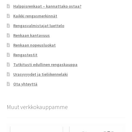
Halppisrenkaat – kannattako ostaa?
Kaikki rengasmerkinnät
Rengasvalmistajat luettelo
Renkaan kantavuus
Renkaan nopeusluokat
Rengastestit
Tutkitusti edullinen rengaskauppa
Urasyvyydet ja tieliikennelaki
Ota yhteyttä
Muut verkkokauppamme