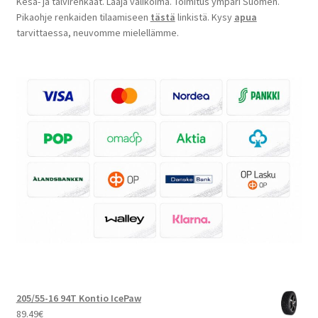
Kesä- ja talvirenkaat. Laaja valikoima. Toimitus ympäri Suomen.
Pikaohje renkaiden tilaamiseen
tästä
linkistä. Kysy
apua
tarvittaessa, neuvomme mielellämme.
205/55-16 94T Kontio IcePaw
89.49
€