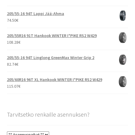
205/55-16 94T Lappi Jää-Ahma
74.50
€
205/55R16 91T Hankook WINTER I*PIKE RS2 W429
108.28
€
205/55-16 94T Linglong GreenMax Winter Grip 2
82.74
€
205/60R16 96T XL Hankook WINTER I*PIKE RS2 W429
115.07
€
Tarvitsetko renkaille asennuksen?