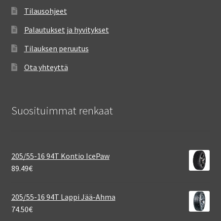
Tilausohjeet
Palautukset ja hyvitykset
Tilauksen peruutus
Ota yhteyttä
Suosituimmat renkaat
205/55-16 94T Kontio IcePaw
89.49
€
205/55-16 94T Lappi Jää-Ahma
74.50
€