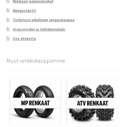
Renkaan nopeusluokat
Rengastestit
Tutkitusti edullinen rengaskauppa
Urasyvyydet ja tieliikennelaki
Ota yhteyttä
Muut verkkokauppamme