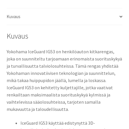
Kuvaus
Kuvaus
Yokohama IceGuard IG53 on henkilöauton kitkarengas,
joka on suunniteltu tarjoamaan erinomaista suorituskykyä
ja turvallisuutta talviolosuhteissa. Tämä rengas yhdistää
Yokohaman innovatiivisen teknologian ja suunnittelun,
mikä takaa huippupidon jäällä, lumella ja loskassa.
IceGuard IG53 on kehitetty kuljettajille, jotka vaativat
renkailtaan maksimaalista suorituskykyä kylmissä ja
vaihtelevissa sääolosuhteissa, tarjoten samalla
mukavuutta ja taloudellisuutta.
IceGuard IG53 käyttää edistynyttä 3D-