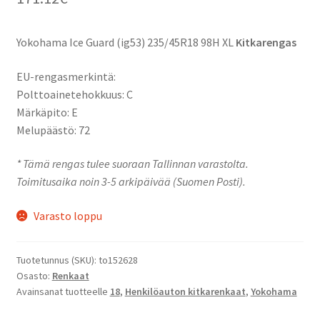
Yokohama Ice Guard (ig53) 235/45R18 98H XL
Kitkarengas
EU-rengasmerkintä:
Polttoainetehokkuus: C
Märkäpito: E
Melupäästö: 72
* Tämä rengas tulee suoraan Tallinnan varastolta.
Toimitusaika noin 3-5 arkipäivää (Suomen Posti).
Varasto loppu
Tuotetunnus (SKU):
to152628
Osasto:
Renkaat
Avainsanat tuotteelle
18
,
Henkilöauton kitkarenkaat
,
Yokohama