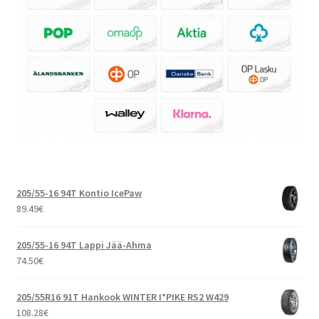
205/55-16 94T Kontio IcePaw
89.49
€
205/55-16 94T Lappi Jää-Ahma
74.50
€
205/55R16 91T Hankook WINTER I*PIKE RS2 W429
108.28
€