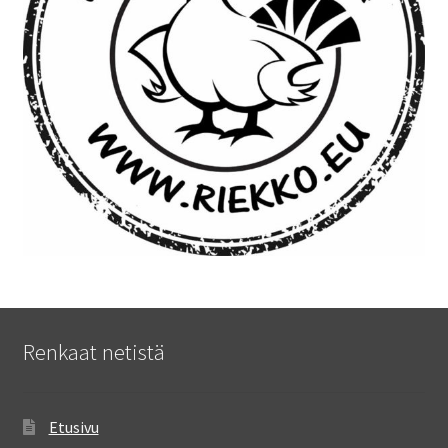
Renkaat netistä
Etusivu