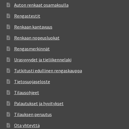
Auton renkaat osamaksulla
Rengastestit
Renkaan kantavuus
Renkaan nopeusluokat
Rengasmerkinnät
Urasyvyydet ja tieliikennelaki
Tutkitusti edullinen rengaskauppa
Tietosuojaseloste
Tilausohjeet
Palautukset ja hyvitykset
Tilauksen peruutus
Ota yhteyttä