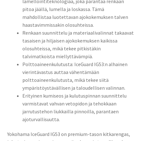
lamellointiteknologiaa, joka parantaa renkaan
pitoa jäällä, lumella ja loskassa. Tämä
mahdollistaa luotettavan ajokokemuksen talven
haastavimmissakin olosuhteissa.
Renkaan suunnittelu ja materiaalivalinnat takaavat
tasaisen ja hiljaisen ajokokemuksen kaikissa
olosuhteissa, mikä tekee pitkistäkin
talvimatkoista miellyttävämpiä.
Polttoaineenkulutusta: IceGuard IG53:n alhainen
vierintävastus auttaa vähentämään
polttoaineenkulutusta, mikä tekee siitä
ympäristöystävällisen ja taloudellisen valinnan.
Erityinen kumiseos ja kulutuspinnan suunnittelu
varmistavat vahvan vetopidon ja tehokkaan
jarrutustehon liukkailla pinnoilla, parantaen
ajoturvallisuutta.
Yokohama IceGuard IG53 on premium-tason kitkarengas,