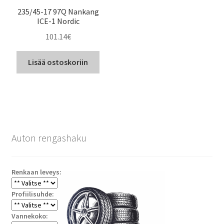
235/45-17 97Q Nankang
ICE-1 Nordic
101.14
€
Lisää ostoskoriin
Auton rengashaku
Renkaan leveys:
Profiilisuhde:
Vannekoko: