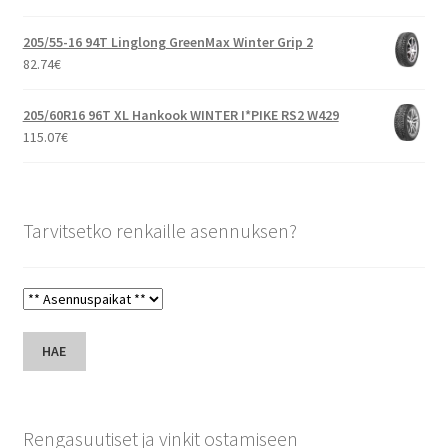
205/55-16 94T Linglong GreenMax Winter Grip 2
82.74
€
205/60R16 96T XL Hankook WINTER I*PIKE RS2 W429
115.07
€
Tarvitsetko renkaille asennuksen?
HAE
Rengasuutiset ja vinkit ostamiseen