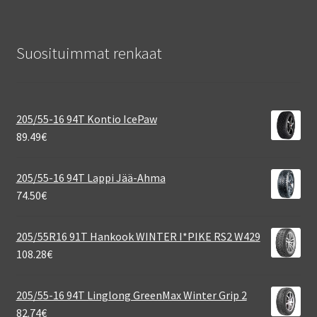
Suosituimmat renkaat
205/55-16 94T Kontio IcePaw
89.49
€
205/55-16 94T Lappi Jää-Ahma
74.50
€
205/55R16 91T Hankook WINTER I*PIKE RS2 W429
108.28
€
205/55-16 94T Linglong GreenMax Winter Grip 2
82.74
€