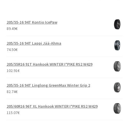
205/55-16 94T Kontio IcePaw
89.49
€
205/55-16 94T Lappi Jää-Ahma
74.50
€
205/55R16 91T Hankook WINTER I*PIKE RS2 W429
102.91
€
205/55-16 94T Linglong GreenMax Winter Grip 2
82.74
€
205/60R16 96T XL Hankook WINTER I*PIKE RS2 W429
115.07
€