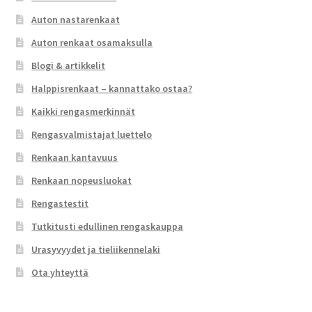
Auton nastarenkaat
Auton renkaat osamaksulla
Blogi & artikkelit
Halppisrenkaat – kannattako ostaa?
Kaikki rengasmerkinnät
Rengasvalmistajat luettelo
Renkaan kantavuus
Renkaan nopeusluokat
Rengastestit
Tutkitusti edullinen rengaskauppa
Urasyvyydet ja tieliikennelaki
Ota yhteyttä