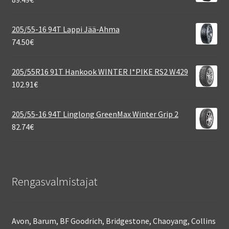
205/55-16 94T Lappi Jää-Ahma
74.50
€
205/55R16 91T Hankook WINTER I*PIKE RS2 W429
102.91
€
205/55-16 94T Linglong GreenMax Winter Grip 2
82.74
€
Rengasvalmistajat
Avon, Barum, BF Goodrich, Bridgestone, Chaoyang, Collins