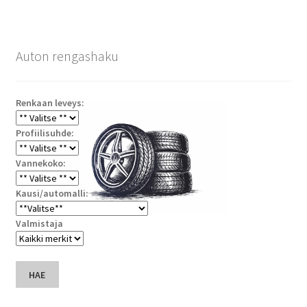
Auton rengashaku
Renkaan leveys:
Profiilisuhde:
Vannekoko:
Kausi/automalli:
Valmistaja
HAE