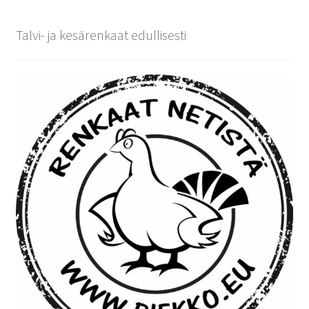
Talvi- ja kesärenkaat edullisesti