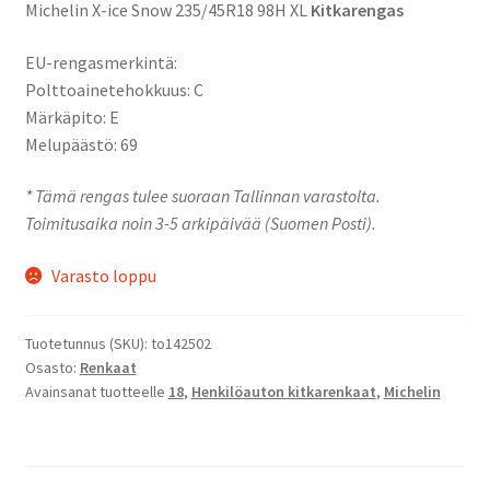
Michelin X-ice Snow 235/45R18 98H XL
Kitkarengas
EU-rengasmerkintä:
Polttoainetehokkuus: C
Märkäpito: E
Melupäästö: 69
* Tämä rengas tulee suoraan Tallinnan varastolta.
Toimitusaika noin 3-5 arkipäivää (Suomen Posti).
Varasto loppu
Tuotetunnus (SKU):
to142502
Osasto:
Renkaat
Avainsanat tuotteelle
18
,
Henkilöauton kitkarenkaat
,
Michelin