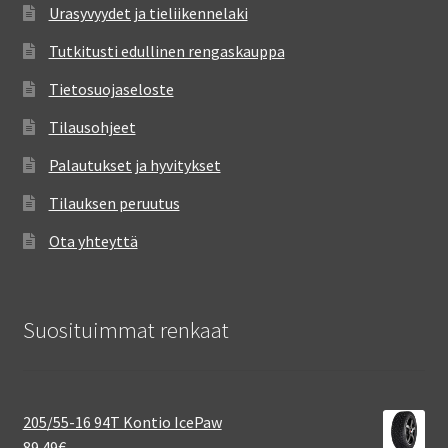
Urasyvyydet ja tieliikennelaki
Tutkitusti edullinen rengaskauppa
Tietosuojaseloste
Tilausohjeet
Palautukset ja hyvitykset
Tilauksen peruutus
Ota yhteyttä
Suosituimmat renkaat
205/55-16 94T Kontio IcePaw
89.49
€