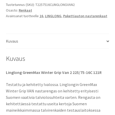
GreenMax
Tuotetunnus (SKU):
T2257516CLINGLONGVAN2
Osasto:
Renkaat
Winter
Avainsanat tuotteelle
16
,
LINGLONG
,
Pakettiauton nastarenkaat
Grip
Van
2
määrä
Kuvaus
Kuvaus
Linglong GreenMax Winter Grip Van 2 225/75-16C 121R
Testattu ja kehitetty Ivalossa. Linglongin GreenMax
Winter Grip VAN nastarengas on kehitetty erityisesti
Suomen vaativia talviolosuhteita varten. Rengasta on
kehitettäessä testattu useita kertoja Suomen
maineikkaimmassa talvirenkaiden testauslaitoksessa