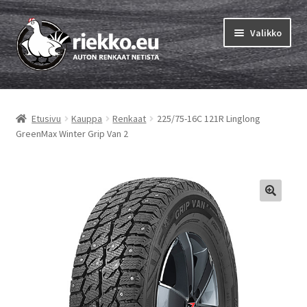
Siirry
Siirry
Valikko
navigointiin
sisältöön
Etusivu
Etusivu
Kauppa
Renkaat
225/75-16C 121R Linglong
Laajen
Vinkit & ohjeet
GreenMax Winter Grip Van 2
alemm
tason
Tilausohjeet
valikko
Laajen
Auton renkaat
alemm
tason
Rengastestit
valikko
Yhteys