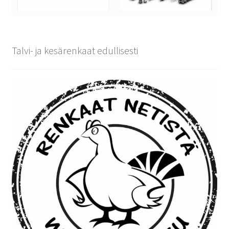
Talvi- ja kesärenkaat edullisesti