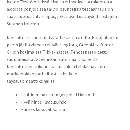
Ivalon Test Worldissä. Useita eri seoksia ja rakenteita
aidoissa pohjoisissa talviolosuhteissa testaamalla on
saatu luotua talvirengas, joka soveltuu täydellisesti juuri
Suomen talveen.
Nastoitettu suomalaisilla Tikka-nastoilla. Huippuluokan
pidon jäällä viimeistelevät Linglong GreenMax Winter
Gripin kotimaiset Tikka-nastat. Tehdasnastoitettu
suomalaisilla A-tekniikan automaattikoneilla.
Nastoituksen vakaan laadun takaa tehdasnastoitus
markkinoiden parhailla A-tekniikan
täysautomaattikoneilla.
Edullinen nastarengas pakettiautoille
Hyvä hinta- laatusuhde
Runsas kokovalikoima