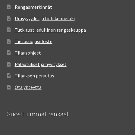
Rengasmerkinnät
Urasyvyydet ja tieliikennelaki
Tutkitusti edullinen rengaskauppa
Tietosuojaseloste
Tilausohjeet
Palautukset ja hyvitykset
Tilauksen peruutus
Ota yhteyttä
Suosituimmat renkaat