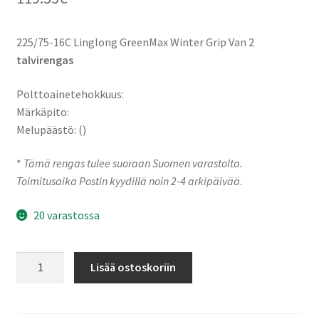
225/75-16C Linglong GreenMax Winter Grip Van 2
talvirengas
Polttoainetehokkuus:
Märkäpito:
Melupäästö: ()
*
Tämä rengas tulee suoraan Suomen varastolta.
Toimitusaika Postin kyydillä noin 2-4 arkipäivää
.
20 varastossa
225/75-
Lisää ostoskoriin
16C
121R
Linglong