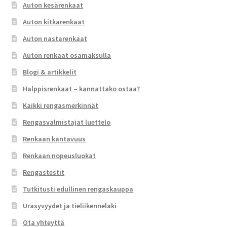
Auton kesärenkaat
Auton kitkarenkaat
Auton nastarenkaat
Auton renkaat osamaksulla
Blogi & artikkelit
Halppisrenkaat – kannattako ostaa?
Kaikki rengasmerkinnät
Rengasvalmistajat luettelo
Renkaan kantavuus
Renkaan nopeusluokat
Rengastestit
Tutkitusti edullinen rengaskauppa
Urasyvyydet ja tieliikennelaki
Ota yhteyttä