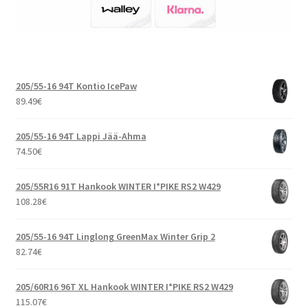
205/55-16 94T Kontio IcePaw
89.49
€
205/55-16 94T Lappi Jää-Ahma
74.50
€
205/55R16 91T Hankook WINTER I*PIKE RS2 W429
108.28
€
205/55-16 94T Linglong GreenMax Winter Grip 2
82.74
€
205/60R16 96T XL Hankook WINTER I*PIKE RS2 W429
115.07
€