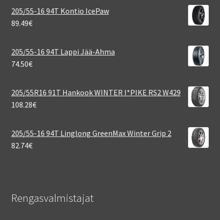
205/55-16 94T Kontio IcePaw
89.49
€
205/55-16 94T Lappi Jää-Ahma
74.50
€
205/55R16 91T Hankook WINTER I*PIKE RS2 W429
108.28
€
205/55-16 94T Linglong GreenMax Winter Grip 2
82.74
€
Rengasvalmistajat