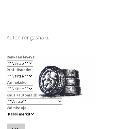
Auton rengashaku
Renkaan leveys:
Profiilisuhde:
Vannekoko:
Kausi/automalli:
Valmistaja