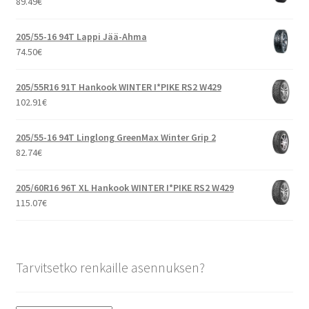
89.49
€
205/55-16 94T Lappi Jää-Ahma
74.50
€
205/55R16 91T Hankook WINTER I*PIKE RS2 W429
102.91
€
205/55-16 94T Linglong GreenMax Winter Grip 2
82.74
€
205/60R16 96T XL Hankook WINTER I*PIKE RS2 W429
115.07
€
Tarvitsetko renkaille asennuksen?