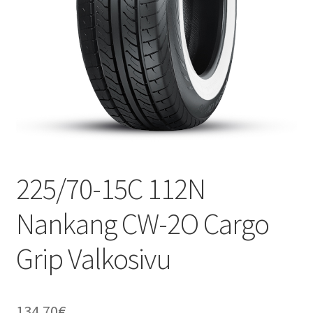
225/70-15C 112N
Nankang CW-2O Cargo
Grip Valkosivu
134.70
€