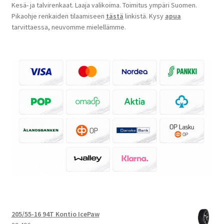
Kesä- ja talvirenkaat. Laaja valikoima. Toimitus ympäri Suomen.
Pikaohje renkaiden tilaamiseen
tästä
linkistä. Kysy
apua
tarvittaessa, neuvomme mielellämme.
205/55-16 94T Kontio IcePaw