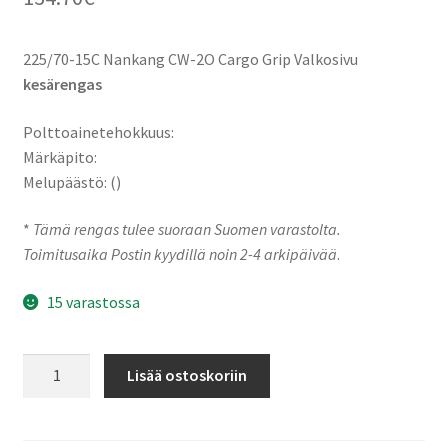
225/70-15C Nankang CW-2O Cargo Grip Valkosivu
kesärengas
Polttoainetehokkuus:
Märkäpito:
Melupäästö: ()
*
Tämä rengas tulee suoraan Suomen varastolta.
Toimitusaika Postin kyydillä noin 2-4 arkipäivää
.
15 varastossa
225/70-
Lisää ostoskoriin
15C
112N
Nankang