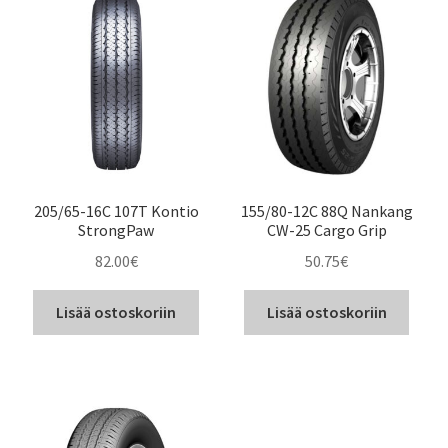
205/65-16C 107T Kontio
155/80-12C 88Q Nankang
StrongPaw
CW-25 Cargo Grip
82.00
€
50.75
€
Lisää ostoskoriin
Lisää ostoskoriin