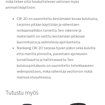
mikä tekee siitä houkuttelevan valinnan myös
ammattikäyttöön.
CW-2O on suunniteltu kestämään kovaa kulutusta,
tarjoten pitkän käyttöiän ja vähentäen
renkaanvaihdon tarvetta. Sen rakenne ja
materiaalit on valittu kestämään jatkuvaa
kuormitusta ja vaihtelevia ajotilanteita.
Nankang CW-2O tarjoaa hyvän pidon sekä kuivilla
että märillä pinnoilla, parantaen ajoneuvon
turvallisuutta ja hallittavuutta. Sen
kulutuspintakuvio on suunniteltu tehokkaaseen
vedenpoistoon, mikä vähentää vesiliirron riskiä
märissä olosuhteissa.
Tutustu myös