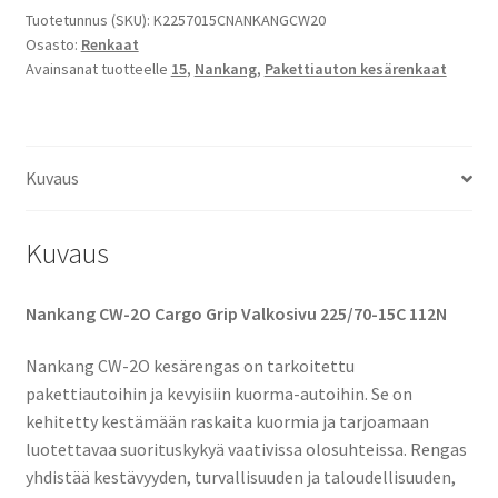
CW-
Tuotetunnus (SKU):
K2257015CNANKANGCW20
Osasto:
Renkaat
2O
Avainsanat tuotteelle
15
,
Nankang
,
Pakettiauton kesärenkaat
Cargo
Grip
Valkosivu
määrä
Kuvaus
Kuvaus
Nankang CW-2O Cargo Grip Valkosivu 225/70-15C 112N
Nankang CW-2O kesärengas on tarkoitettu
pakettiautoihin ja kevyisiin kuorma-autoihin. Se on
kehitetty kestämään raskaita kuormia ja tarjoamaan
luotettavaa suorituskykyä vaativissa olosuhteissa. Rengas
yhdistää kestävyyden, turvallisuuden ja taloudellisuuden,