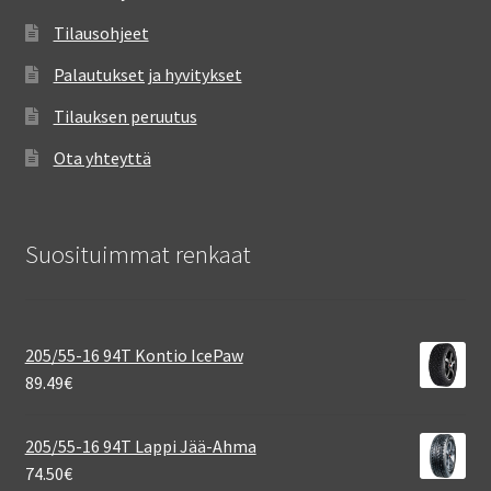
Tilausohjeet
Palautukset ja hyvitykset
Tilauksen peruutus
Ota yhteyttä
Suosituimmat renkaat
205/55-16 94T Kontio IcePaw
89.49
€
205/55-16 94T Lappi Jää-Ahma
74.50
€