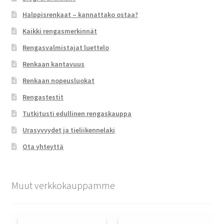
Halppisrenkaat – kannattako ostaa?
Kaikki rengasmerkinnät
Rengasvalmistajat luettelo
Renkaan kantavuus
Renkaan nopeusluokat
Rengastestit
Tutkitusti edullinen rengaskauppa
Urasyvyydet ja tieliikennelaki
Ota yhteyttä
Muut verkkokauppamme